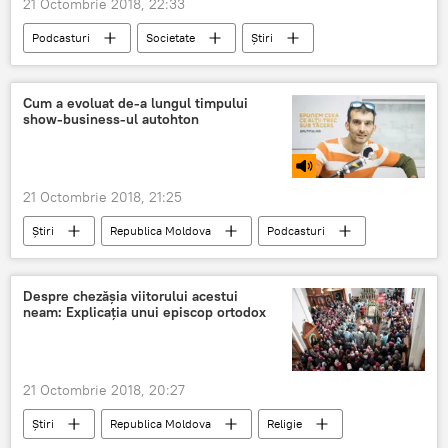
21 Octombrie 2018, 22:33
Podcasturi
Societate
Știri
Podcasturi
Zinaida Gribincea
Cum a evoluat de-a lungul timpului
show-business-ul autohton
21 Octombrie 2018, 21:25
Știri
Republica Moldova
Podcasturi
Societate
Cultură
Podcasturi
Moldova
Alex Bivol
televiziune
Despre chezășia viitorului acestui
neam: Explicația unui episcop ortodox
promovare
interpret
artist
show-business
21 Octombrie 2018, 20:27
Știri
Republica Moldova
Religie