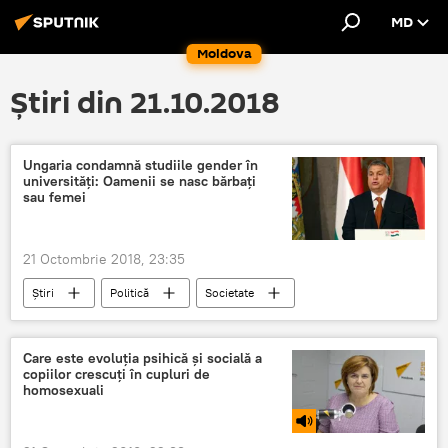
MD
Moldova
Știri din 21.10.2018
Ungaria condamnă studiile gender în
universități: Oamenii se nasc bărbați
sau femei
21 Octombrie 2018, 23:35
Știri
Politică
Societate
În lume
Ungaria
Viktor Orban
Soros
femei
barbati
Care este evoluția psihică și socială a
copiilor crescuți în cupluri de
gender
homosexuali