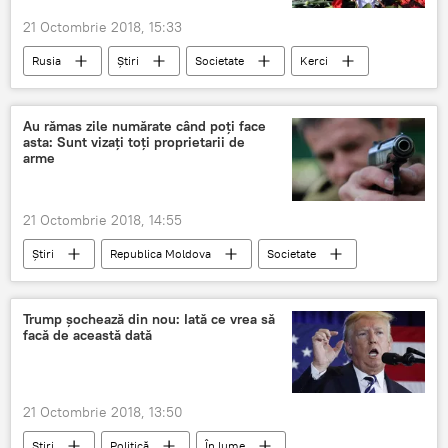
21 Octombrie 2018, 15:33
Rusia
Știri
Societate
Kerci
imagini terifiante
masacru
video
Au rămas zile numărate când poți face
asta: Sunt vizați toți proprietarii de
arme
21 Octombrie 2018, 14:55
Știri
Republica Moldova
Societate
Informații
Moldova
Politia
arme
zile numarate
ramas
Trump șochează din nou: Iată ce vrea să
facă de această dată
21 Octombrie 2018, 13:50
Știri
Politică
În lume