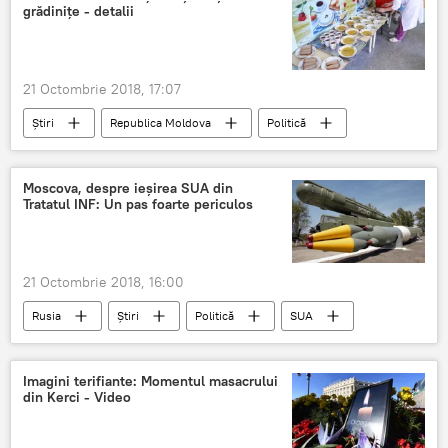
morti
grădinițe - detalii
21 Octombrie 2018, 17:07
Știri
Republica Moldova
Politică
Societate
Guvernul Moldovei - știri de ultimă oră, proiecte, reforme
Moscova, despre ieşirea SUA din
Tratatul INF: Un pas foarte periculos
Moldova
scoli
sistem
detalii
alimentatie
anunt bomba
gradinite
21 Octombrie 2018, 16:00
Rusia
Știri
Politică
SUA
Moscova
Serghei Riabkov
tratat
Tratatul INF
Imagini terifiante: Momentul masacrului
din Kerci - Video