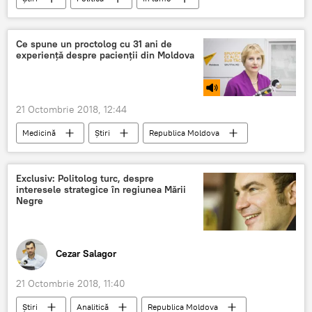
Relații internaționale
SUA
Rusia
Trump
din nou
socheaza
Ce spune un proctolog cu 31 ani de
experiență despre pacienții din Moldova
vrea sa faca asta
21 Octombrie 2018, 12:44
Medicină
Știri
Republica Moldova
Podcasturi
Societate
Podcasturi
Moldova
medic
pacient
Exclusiv: Politolog turc, despre
interesele strategice în regiunea Mării
tratament
intervenții chirurgicale
Negre
adresarea tardivă
proctolog
Cezar Salagor
21 Octombrie 2018, 11:40
Știri
Analitică
Republica Moldova