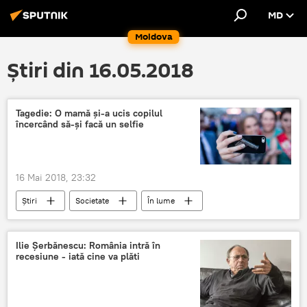
MD
Moldova
Știri din 16.05.2018
Tagedie: O mamă și-a ucis copilul
încercând să-și facă un selfie
16 Mai 2018, 23:32
Știri
Societate
În lume
India
copil
decedat
mama
selfie
mall
Ilie Șerbănescu: România intră în
recesiune - iată cine va plăti