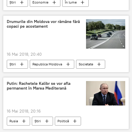
Știri
Economie
În lume
România
Cluj
BNR
decizie
banci
romania
Drumurile din Moldova vor rămâne fără
copaci pe acostament
16 Mai 2018, 20:40
Știri
Republica Moldova
Societate
copaci
arbori
defrisari
magistrala
Putin: Rachetele Kalibr se vor afla
permanent în Marea Mediterană
16 Mai 2018, 20:16
Rusia
Știri
Politică
Vladimir Putin
Kremlin
presedinte