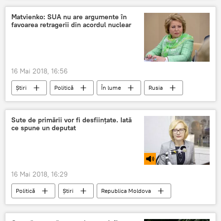
petrol
razboi
relatii economice
Matvienko: SUA nu are argumente în
favoarea retragerii din acordul nuclear
plati
16 Mai 2018, 16:56
Știri
Politică
În lume
Rusia
SUA
Iran
Orientul Apropiat
Valentina Matvienko
Donal Trump
Sute de primării vor fi desființate. Iată
ce spune un deputat
retragere
argumente
acord nuclear
16 Mai 2018, 16:29
Politică
Știri
Republica Moldova
Podcasturi
chisinau
Bodnarenco Elena