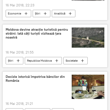
16 Mai 2018, 22:23
Economie
Știri
Analitică
Opinie
În lume
Romania
Ilie Șerbănescu
recesiune
Moldova devine atracție turistică pentru
străini: Iată câți turiști vizitează țara
noastră
16 Mai 2018, 21:55
Știri
Republica Moldova
Societate
Moldova
străini
atracție
Decizie istorică împotriva băncilor din
România
16 Mai 2018, 21:21