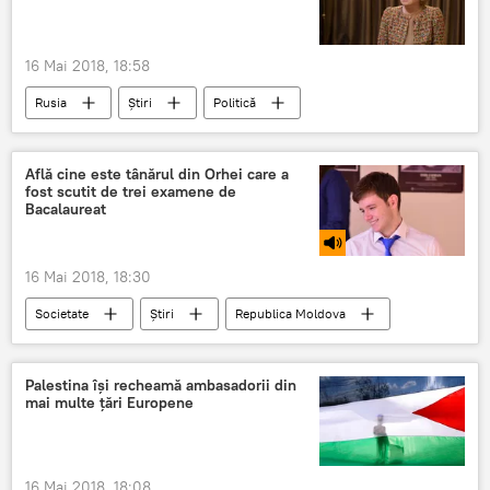
16 Mai 2018, 18:58
Rusia
Știri
Politică
Ucraina
Rusia
Kiev
Valentina Matvienko
RIA Novosti Ucraina
Află cine este tânărul din Orhei care a
fost scutit de trei examene de
SUA
UE
SBU
incalcare
Bacalaureat
libertatea presei
Kiril Vîșinski
16 Mai 2018, 18:30
Societate
Știri
Republica Moldova
Podcasturi
Orhei
chisinau
orhei
Chisinau
BAC
Palestina își recheamă ambasadorii din
mai multe țări Europene
bacalaureat
examen
elev
examen de bacalaureat
16 Mai 2018, 18:08