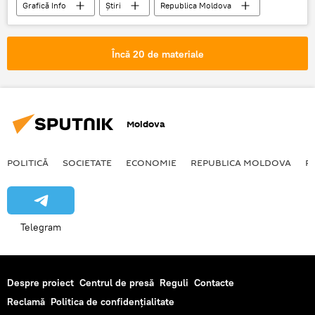
Grafică Info
Știri
Republica Moldova
Multimedia
alegeri
lista
Infografic
canditati
Încă 20 de materiale
Moldova
POLITICĂ
SOCIETATE
ECONOMIE
REPUBLICA MOLDOVA
R
Telegram
Despre proiect
Centrul de presă
Reguli
Contacte
Reclamă
Politica de confidențialitate