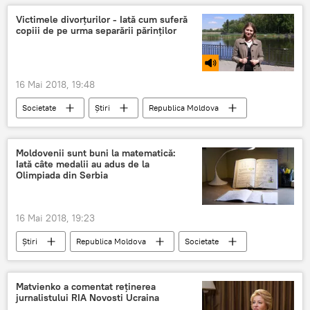
rachete
anunt
exercitii militare
Victimele divorțurilor - Iată cum suferă
copiii de pe urma separării părinților
marea mediterana
16 Mai 2018, 19:48
Societate
Știri
Republica Moldova
Podcasturi
copii
întreținere
părinți
divorț
pensie alimentară
Moldovenii sunt buni la matematică:
Iată câte medalii au adus de la
Olimpiada din Serbia
16 Mai 2018, 19:23
Știri
Republica Moldova
Societate
Serbia
olimpiadă
matematică
bronz
Matvienko a comentat reținerea
jurnalistului RIA Novosti Ucraina