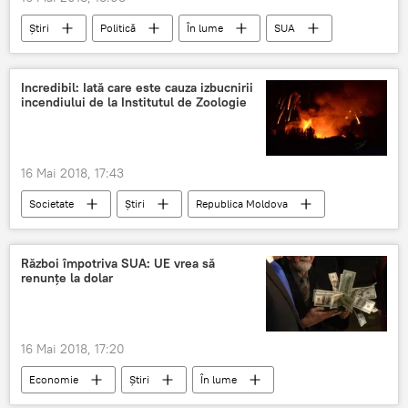
Știri
Politică
În lume
SUA
Ungaria
Austria
Palestina
Cehia
Romania
ambasadori
Incredibil: Iată care este cauza izbucnirii
incendiului de la Institutul de Zoologie
rechemare
anunt
mutarea ambasadei
16 Mai 2018, 17:43
Societate
Știri
Republica Moldova
incendiu
izbucnire
cauza
strada Academiei
Război împotriva SUA: UE vrea să
renunțe la dolar
16 Mai 2018, 17:20
Economie
Știri
În lume
SUA
Iran
Uniunea Europeana