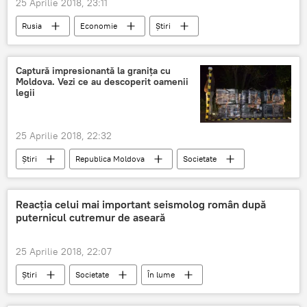
25 Aprilie 2018, 23:11
Rusia
Economie
Știri
Captură impresionantă la granița cu
Moldova. Vezi ce au descoperit oamenii
legii
25 Aprilie 2018, 22:32
Știri
Republica Moldova
Societate
Romania
Chisinau
Iasi
Politia de Frontiera
moldovean
Reacția celui mai important seismolog român după
puternicul cutremur de aseară
roman
tigari
contrabanda
oamenii legii
masina
politisti
25 Aprilie 2018, 22:07
Știri
Societate
În lume
Informații