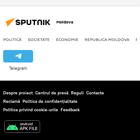
30 de grade
Moldova
POLITICĂ
SOCIETATE
ECONOMIE
REPUBLICA MOLDOVA
R
Telegram
Despre proiect
Centrul de presă
Reguli
Contacte
Reclamă
Politica de confidențialitate
Politica privind cookie-urile
Feedback