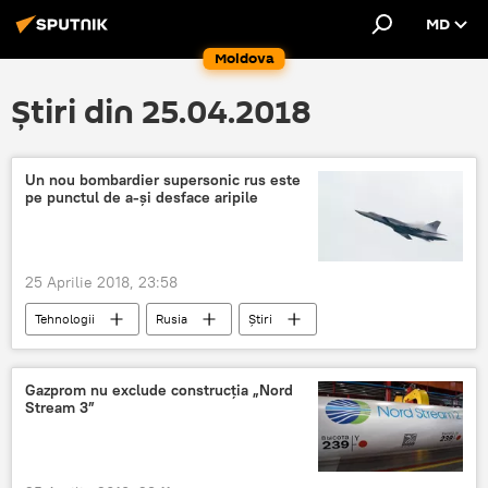
MD
Moldova
Știri din 25.04.2018
Un nou bombardier supersonic rus este
pe punctul de a-și desface aripile
25 Aprilie 2018, 23:58
Tehnologii
Rusia
Știri
Rusia
Moscova
modificare
Dotare
bombardier
rachete
Gazprom nu exclude construcția „Nord
Stream 3”
planuri
supersonic