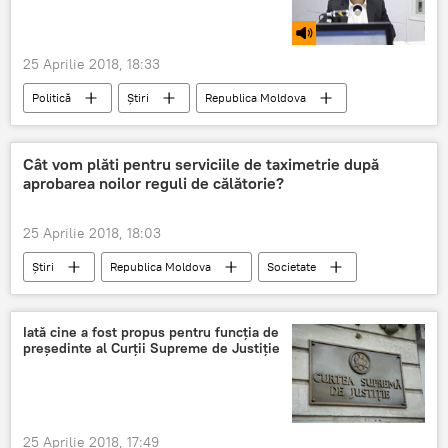
25 Aprilie 2018, 18:33
Politică
Știri
Republica Moldova
Podcasturi
comisie
nouă
parlamentară
parlament
Cât vom plăti pentru serviciile de taximetrie după
aprobarea noilor reguli de călătorie?
Curtea de Conturi
25 Aprilie 2018, 18:03
Știri
Republica Moldova
Societate
Chișinău
tarif
călători
contor
taximetriști
noi reguli
Iată cine a fost propus pentru funcția de
președinte al Curții Supreme de Justiție
25 Aprilie 2018, 17:49