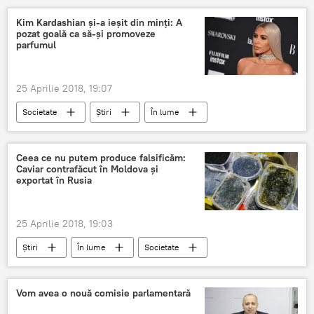
ANSA
verificări
Kim Kardashian și-a ieșit din minți: A
pozat goală ca să-și promoveze
parfumul
25 Aprilie 2018, 19:07
Societate
Știri
În lume
inhibitii
Kim
pozat
goala
promoveze
Ceea ce nu putem produce falsificăm:
Caviar contrafăcut în Moldova și
exportat în Rusia
25 Aprilie 2018, 19:03
Știri
În lume
Societate
Vom avea o nouă comisie parlamentară