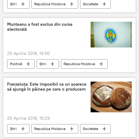
Știri
Republica Moldova
Societate
Munteanu a fost exclus din cursa
electorală
25 Aprilie 2018, 19:50
Politică
Știri
Republica Moldova
chișinău
Silvia Radu
electorala
exclus
cursa
Franzeluța: Este imposibil ca un șoarece
să ajungă în pâinea pe care o producem
25 Aprilie 2018, 19:29
Știri
Republica Moldova
Societate
Chișinău
pâine
șoarece