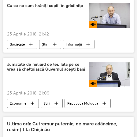
Cutremure tot mai frecvente în România, resimțite și în Republica Moldova
Cu ce ne sunt hrăniți copiii în grădinițe
Romania
cutremur
seism
Zona seismica Vrancea
reactie
adancime
judetul Buzau
25 Aprilie 2018, 21:42
Societate
Știri
Informații
Republica Moldova
Podcasturi
Moldova-Italia
Andrei Pavaloi
Jumătate de miliard de lei. Iată pe ce
vrea să cheltuiască Guvernul acești bani
gradinite
copii
agenti economici
produse alimentare
contracte
25 Aprilie 2018, 21:09
Economie
Știri
Republica Moldova
Podcasturi
Chisinau
Ştefan Creangă
Ultima oră: Cutremur puternic, de mare adâncime,
resimţit la Chişinău
Parlamentul Republicii Moldova