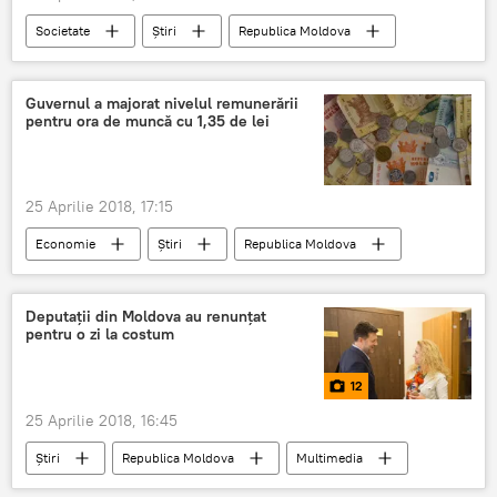
Societate
Știri
Republica Moldova
Chișinău
CSJ
candidatură
Președinte
Guvernul a majorat nivelul remunerării
pentru ora de muncă cu 1,35 de lei
25 Aprilie 2018, 17:15
Economie
Știri
Republica Moldova
Guvern
angajat
bugetar
Deputații din Moldova au renunțat
pentru o zi la costum
12
25 Aprilie 2018, 16:45
Știri
Republica Moldova
Multimedia
Foto
Societate
parlamentari