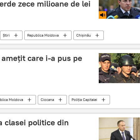
ierde zece milioane de lei
Știri
Republica Moldova
Chișinău
rampă de gunoi
groapă de gunoi
 amețit care i-a pus pe
blica Moldova
Ciocana
Poliția Capitalei
 clasei politice din