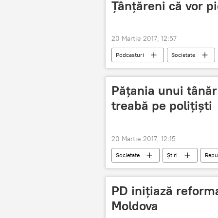
Țânțăreni că vor p
20 Martie 2017, 12:57
Podcasturi
Societate
Țânțăreni
Dorin Chirtoacă
Pățania unui tânăr
treabă pe polițiști
20 Martie 2017, 12:15
Societate
Știri
Repu
escroc
PD inițiază reforma
Moldova