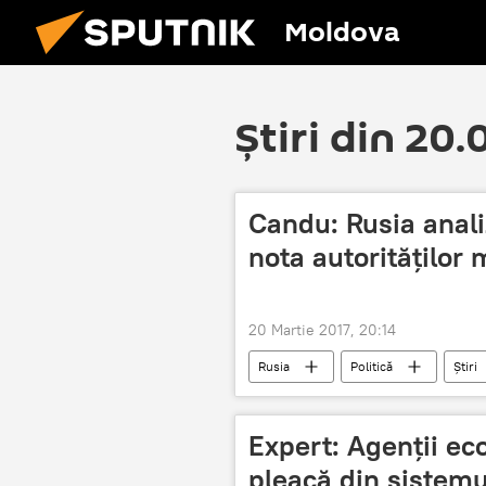
Moldova
Știri din 20
Candu: Rusia anali
nota autorităților
20 Martie 2017, 20:14
Rusia
Politică
Știri
examinare
notă
aut
Expert: Agenții ec
pleacă din sistem