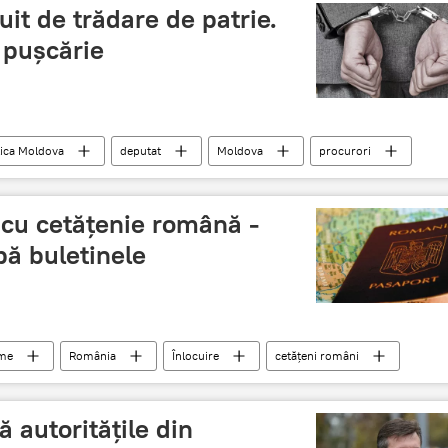
uit de trădare de patrie.
 pușcărie
ica Moldova
deputat
Moldova
procurori
trădare de patrie
 cu cetățenie română -
ă buletinele
ume
România
Înlocuire
cetățeni români
ronică
 autoritățile din