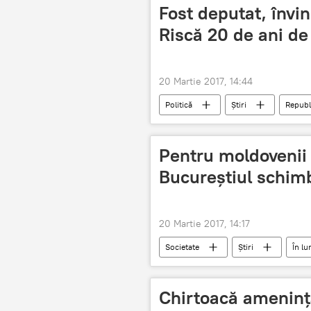
Indexarea-2017
Fost deputat, învin
Riscă 20 de ani de
20 Martie 2017, 14:44
Politică
Știri
Republ
spionaj
Iurie Bolboceanu
Pentru moldovenii
Bucureștiul schimb
20 Martie 2017, 14:17
Societate
Știri
În l
carte de identitate
carte elect
Chirtoacă amenință