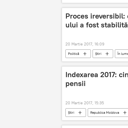
echinocțiul de primăvară
regi
Proces ireversibil:
ului a fost stabilită
20 Martie 2017, 16:09
Politică
Știri
În lum
Brexit
ieșire
Brexit 
Indexarea 2017: ci
pensii
20 Martie 2017, 15:35
Știri
Republica Moldova
Ministerul Muncii, Protecției Sociale și 