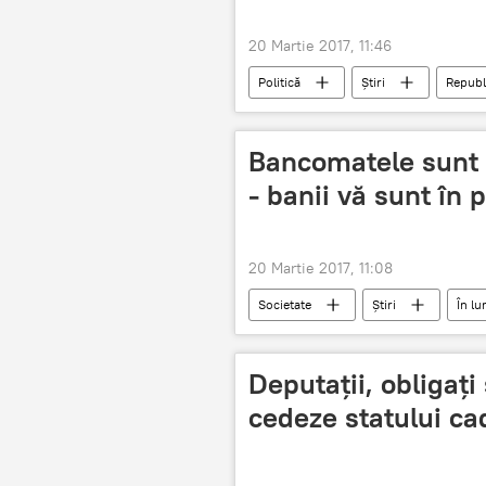
20 Martie 2017, 11:46
Politică
Știri
Republ
Moldova
Parlament
Bancomatele sunt a
- banii vă sunt în p
20 Martie 2017, 11:08
Societate
Știri
În l
furt
bani
pericol
Deputații, obligaț
cedeze statului ca