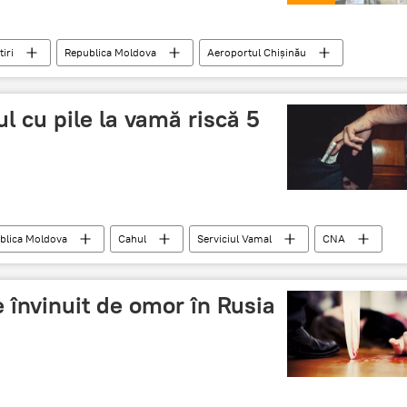
tiri
Republica Moldova
Aeroportul Chișinău
ție
l cu pile la vamă riscă 5
blica Moldova
Cahul
Serviciul Vamal
CNA
ni
pile
învinuit de omor în Rusia