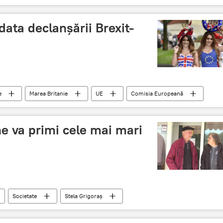
unile polare
 data declanșării Brexit-
e
Marea Britanie
UE
Comisia Europeană
- Marea Britanie vrea să iasă din UE
ne va primi cele mai mari
Societate
Stela Grigoraș
Familiei
pensie
cele mai mari pensii