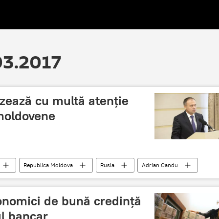
.03.2017
zează cu multă atenție
 moldovene
Republica Moldova
Rusia
Adrian Candu
orități
onomici de bună credință
ul bancar