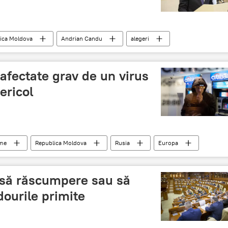
ica Moldova
Andrian Candu
alegeri
PD
sistem electoral
vot uninominal
fectate grav de un virus
ericol
ume
Republica Moldova
Rusia
Europa
alertă
virus
Atac
bancomate
i să răscumpere sau să
dourile primite