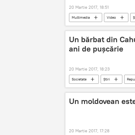
20 Martie 2017, 18:51
Multimedia
Video
Ș
aterizare-decolare
reconstruc
Un bărbat din Cahu
ani de pușcărie
20 Martie 2017, 18:23
Societate
Știri
Repu
bărbat
pușcărie
5 a
Un moldovean este 
20 Martie 2017, 17:28