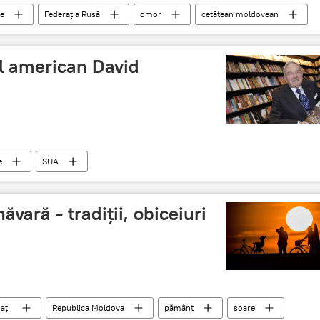
te
Federația Rusă
omor
cetățean moldovean
ul american David
e
SUA
ăvară - tradiții, obiceiuri
ații
Republica Moldova
pământ
soare