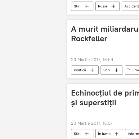
Știri
Rusia
Acciden
acuzat
A murit miliardar
Rockfeller
20 Martie 2017, 16:59
Politică
Știri
În lum
Echinocțiul de prim
și superstiții
20 Martie 2017, 16:37
Știri
În lume
Inform