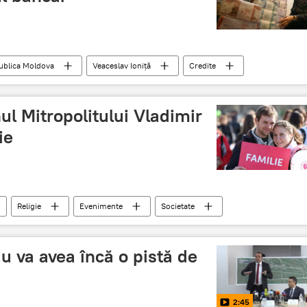
ublica Moldova
Veaceslav Ioniță
Credite
Agenți economici
l Mitropolitului Vladimir
ie
Religie
Evenimente
Societate
ia Chişinăului şi a Întregii Moldove
Marș pentru Viață
ie
u va avea încă o pistă de
2:45