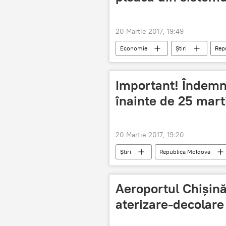
20 Martie 2017, 19:49
Economie
Știri
Rep
sistem bancar
Bani
Important! Îndemnu
înainte de 25 mart
20 Martie 2017, 19:20
Știri
Republica Moldova
Mitropolitul Vladimir
Mitropol
avort
2017
25 mart
Aeroportul Chișină
aterizare-decolare