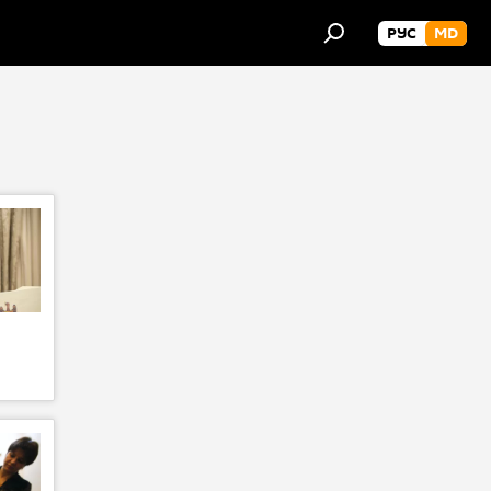
РУС
MD