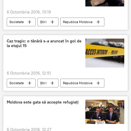
6 Octombrie 2016, 13:19
Societate
Știri
Republica Moldova
buget
Moldova
sindicate
venit
salariu
salariaţi
Caz tragic: o tânără s-a aruncat în gol de
la etajul 15
6 Octombrie 2016, 12:51
Societate
Știri
Republica Moldova
Poliţia capitalei
tânără
suicid
Moldova este gata să accepte refugiați
6 Octombrie 2016, 12:27