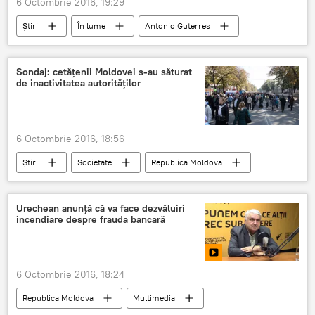
6 Octombrie 2016, 19:29
Știri
În lume
Antonio Guterres
Vitali Ciurkin
ONU
alegeri
Secretar General
Sondaj: cetățenii Moldovei s-au săturat
de inactivitatea autorităţilor
6 Octombrie 2016, 18:56
Știri
Societate
Republica Moldova
sondaj
șomaj
corupție
viitor
optimism
cetățenii RM
Urechean anunță că va face dezvăluiri
incendiare despre frauda bancară
6 Octombrie 2016, 18:24
Republica Moldova
Multimedia