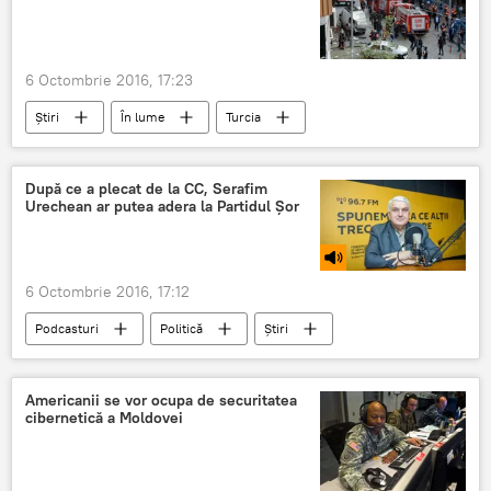
6 Octombrie 2016, 17:23
Știri
În lume
Turcia
Explozie
mașină capcană
După ce a plecat de la CC, Serafim
Urechean ar putea adera la Partidul Șor
6 Octombrie 2016, 17:12
Podcasturi
Politică
Știri
Republica Moldova
Serafim Urechean
Curtea de Conturi
Partidul Șor
Americanii se vor ocupa de securitatea
cibernetică a Moldovei
adere