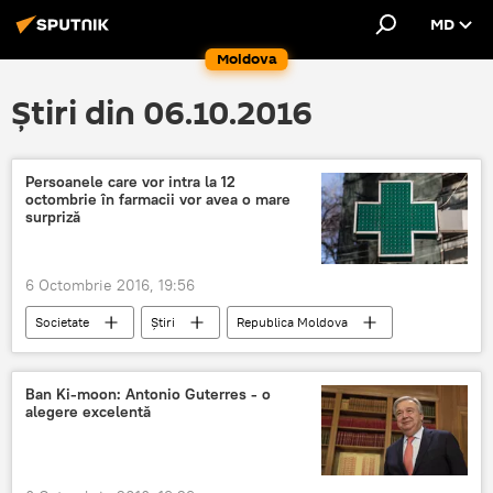
MD
Moldova
Știri din 06.10.2016
Persoanele care vor intra la 12
octombrie în farmacii vor avea o mare
surpriză
6 Octombrie 2016, 19:56
Societate
Știri
Republica Moldova
medicamente
preţ
Moldova
farmacie
Filip
Ban Ki-moon: Antonio Guterres - o
alegere excelentă