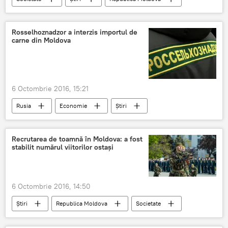
Moldova
averse
cod galben
îngheţ
ploi puternice
Rosselhoznadzor a interzis importul de
carne din Moldova
6 Octombrie 2016, 15:21
Rusia
Economie
Știri
Rusia
Vsevolod Stamati
Rosselhoznadzor
ANSA
virus
Recrutarea de toamnă în Moldova: a fost
stabilit numărul viitorilor ostaşi
pesta porcina
6 Octombrie 2016, 14:50
Știri
Republica Moldova
Societate
toamnă
soldați în termen