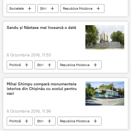
Societate
Știri
Republica Moldova
ONU
refugiați
Sandu și Năstase mai încearcă o dată
6 Octombrie 2016, 11:53
Politică
Știri
Republica Moldova
Maia Sandu
Andrei Năstase
PLDM
Platforma "Da"
Curtea Constituțională
Mihai Ghimpu compară monumentele
istorice din Chişinău cu ocolul pentru
PAS
alegeri
Constituție
vaci
candidat comun
6 Octombrie 2016, 11:36
Politică
Știri
Republica Moldova
Chişinău
PL
Ghimpu