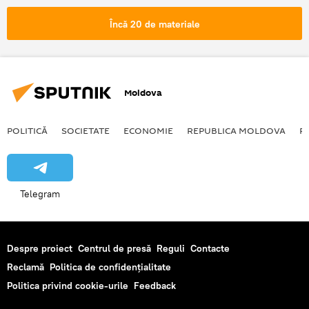
monument istoric
Încă 20 de materiale
Moldova
POLITICĂ
SOCIETATE
ECONOMIE
REPUBLICA MOLDOVA
R
Telegram
Despre proiect
Centrul de presă
Reguli
Contacte
Reclamă
Politica de confidențialitate
Politica privind cookie-urile
Feedback