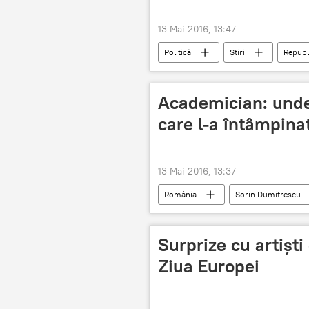
13 Mai 2016, 13:47
Politică
Știri
Republ
Academician: unde
care l-a întâmpina
13 Mai 2016, 13:37
România
Sorin Dumitrescu
patriotism
Biserica Ortodoxă
Surprize cu artiști
Ziua Europei