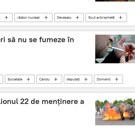
a
război nuclear
Deveselu
Scut antirachetă
nțare
ri să nu se fumeze în
Societate
Candu
deputați
Domenti
urmărire
lionul 22 de menținere a