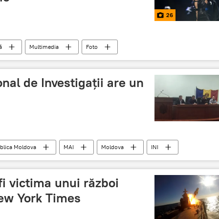
26
ă
Multimedia
Foto
nal de Investigații are un
blica Moldova
MAI
Moldova
INI
i victima unui război
New York Times