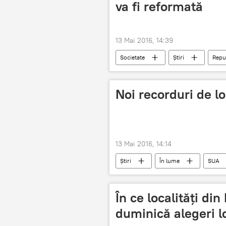
va fi reformată
13 Mai 2016, 14:39
Societate
Știri
Repu
primării
administraţia public
Noi recorduri de l
13 Mai 2016, 14:14
Știri
În lume
SUA
În ce localități di
duminică alegeri l