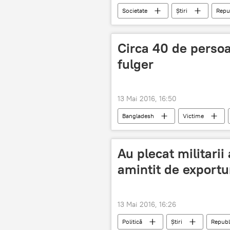
Societate
Știri
Repu
Menținerea păcii
Circa 40 de perso
fulger
13 Mai 2016, 16:50
Bangladesh
Victime
Au plecat militari
amintit de exportur
13 Mai 2016, 16:26
Politică
Știri
Republ