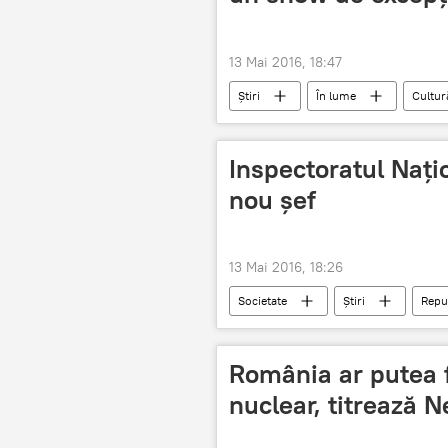
13 Mai 2016, 18:47
Știri
În lume
Cultur
Inspectoratul Națio
nou şef
13 Mai 2016, 18:26
Societate
Știri
Repu
România ar putea f
nuclear, titrează 