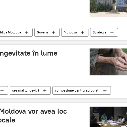
blica Moldova
Guvern
Moldova
Strategie
ă
ongevitate în lume
cea mai longevivă
compasiune pentru apropiați
n Moldova vor avea loc
ocale