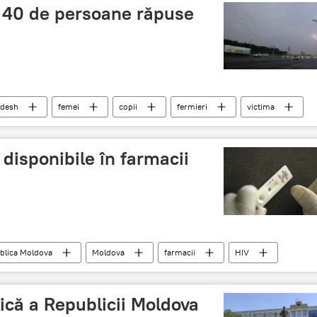
 40 de persoane răpuse
adesh
femei
copii
fermieri
victima
 disponibile în farmacii
blica Moldova
Moldova
farmacii
HIV
ică a Republicii Moldova