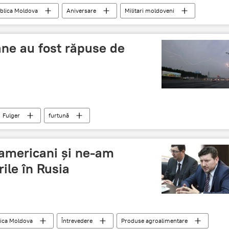
blica Moldova
Aniversare
Militari moldoveni
ane au fost răpuse de
Fulger
furtună
i americani și ne-am
ile în Rusia
ica Moldova
Întrevedere
Produse agroalimentare