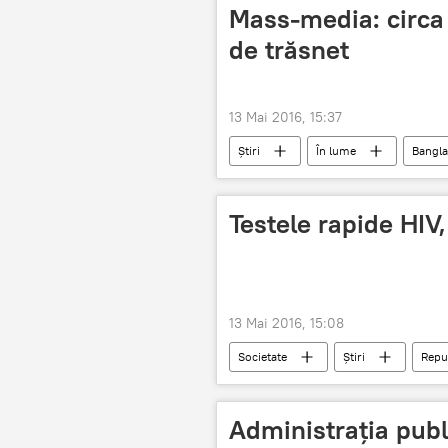
Mass-media: circa
de trăsnet
13 Mai 2016, 15:37
Știri
În lume
Bangl
ploaie cu furtună
Testele rapide HIV,
13 Mai 2016, 15:08
Societate
Știri
Repu
SIDA
teste
Administraţia publ