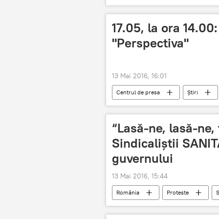
Farit Muhametșin
Eduard Gr
Moscova - Chişinău: 2016 ca timp al res
17.05, la ora 14.00
"Perspectiva"
13 Mai 2016, 16:01
Centrul de presa
Știri
Centrul de presă Sputnik
dec
“Lasă-ne, lasă-ne,
Sindicaliștii SANI
guvernului
13 Mai 2016, 15:44
România
Proteste
S