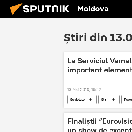
Moldova
Știri din 13.
La Serviciul Vamal
important element
13 Mai 2016, 19:22
Societate
Știri
Repu
Vitalie Vrabie
Finaliștii ”Eurovis
un show de excepț