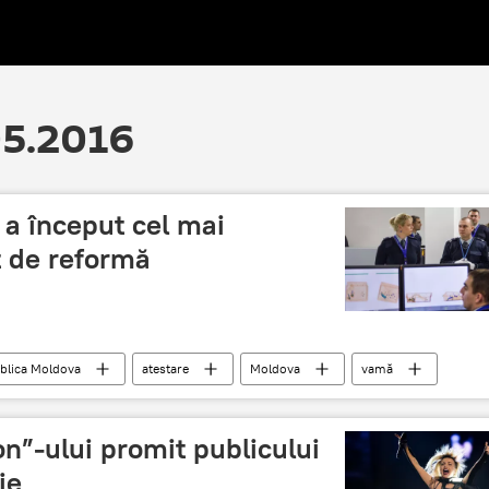
05.2016
 a început cel mai
 de reformă
blica Moldova
atestare
Moldova
vamă
ion”-ului promit publicului
ie