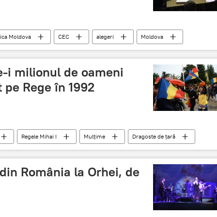
ica Moldova
CEC
alegeri
Moldova
-i milionul de oameni
t pe Rege în 1992
Regele Mihai I
Mulțime
Dragoste de țară
Teologie
 din România la Orhei, de