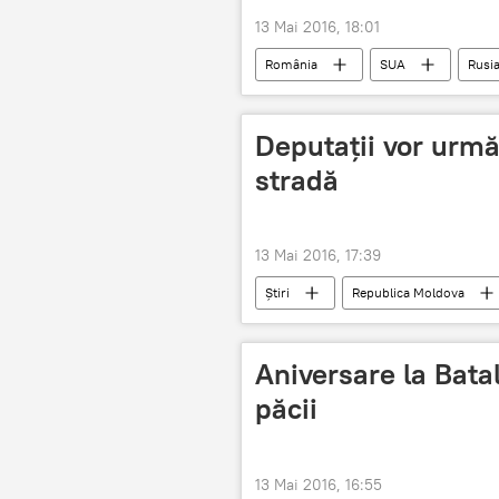
13 Mai 2016, 18:01
România
SUA
Rusi
victimă
ruine
ameni
Deputații vor urmă
stradă
13 Mai 2016, 17:39
Știri
Republica Moldova
realizare
Legea antitutun
Aniversare la Bata
păcii
13 Mai 2016, 16:55