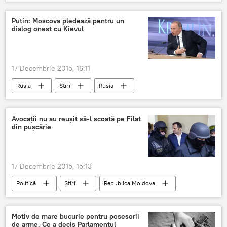
Vlad Filat
Valeriu Streleţ
proiect
Putin: Moscova pledează pentru un
dialog onest cu Kievul
17 Decembrie 2015, 16:11
Rusia
Știri
Rusia
Vladimir Putin
conflict
escaladare
dialog
Ucraina
Avocaţii nu au reuşit să-l scoată pe Filat
din puşcărie
17 Decembrie 2015, 15:13
Politică
Știri
Republica Moldova
Arest Filat
Revelion
Curtea de Apel Chişinău
Motiv de mare bucurie pentru posesorii
de arme. Ce a decis Parlamentul