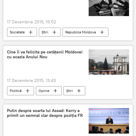
Vlad Filat, anchetat într-un dosar de corupţie
17 Decembrie 2015, 15:02
Societate
Știri
Republica Moldova
Arme
Permis de armă
Posesori
Lege
Cine îi va felicita pe cetăţenii Moldovei
cu ocazia Anului Nou
17 Decembrie 2015, 13:43
Politică
Opinie
Știri
Nicolae Timofti
Marian Lupu
Iurie Leancă
premier
candidat
Putin despre soarta lui Assad: Kerry a
primit un semnal clar despre poziţia FR
uzurparea puterii
Anul Nou