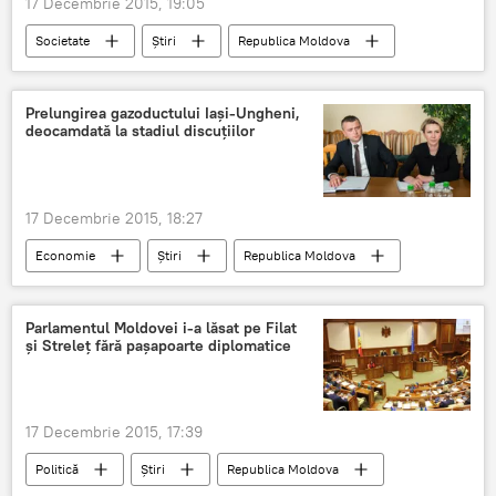
17 Decembrie 2015, 19:05
Societate
Știri
Republica Moldova
Orhei
Ilan Şor
Primăria
transport public
contracte de achiziţie
Prelungirea gazoductului Iaşi-Ungheni,
deocamdată la stadiul discuţiilor
17 Decembrie 2015, 18:27
Economie
Știri
Republica Moldova
Gheorghe Brega
BERD
gazoduct
Iași-Ungheni
Parlamentul Moldovei i-a lăsat pe Filat
şi Streleţ fără paşapoarte diplomatice
17 Decembrie 2015, 17:39
Politică
Știri
Republica Moldova