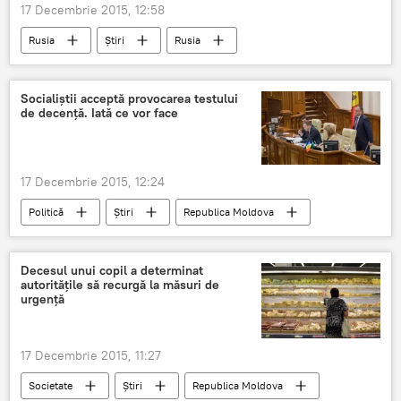
17 Decembrie 2015, 12:58
Rusia
Știri
Rusia
Vladimir Putin
John Kerry
conferință
Siria
Socialiştii acceptă provocarea testului
de decenţă. Iată ce vor face
17 Decembrie 2015, 12:24
Politică
Știri
Republica Moldova
Neutralitate
Suveranitate
Referendum
Igor Dodon
Statalitate
Decesul unui copil a determinat
autorităţile să recurgă la măsuri de
urgenţă
17 Decembrie 2015, 11:27
Societate
Știri
Republica Moldova