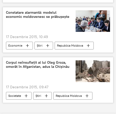
Crihana Veche
Gheorghe Brega
deces
control
intoxicaţie
Constatare alarmantă: modelul
economic moldovenesc se prăbuşeşte
17 Decembrie 2015, 10:49
Economie
Știri
Republica Moldova
Stagnare
Expert-Grup
Prognoze
Corpul neînsufleţit al lui Oleg Groza,
omorât în Afganistan, adus la Chişinău
17 Decembrie 2015, 09:47
Societate
Știri
Republica Moldova
Afganistan
Moldovean
Pilot
Elicopter
Guvernul Republicii Moldova