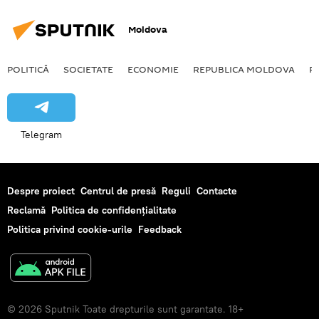
Incident cu implicarea unui elicopter moldovenesc în Afganistan
Moldova
POLITICĂ
SOCIETATE
ECONOMIE
REPUBLICA MOLDOVA
R
Telegram
Despre proiect
Centrul de presă
Reguli
Contacte
Reclamă
Politica de confidențialitate
Politica privind cookie-urile
Feedback
© 2026 Sputnik Toate drepturile sunt garantate. 18+