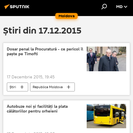
MD
Moldova
Știri din 17.12.2015
Dosar penal la Procuratură - ce pericol îl
paşte pe Timofti
17 Decembrie 2015, 19:45
Știri
Republica Moldova
Nicolae Timofti
Corneliu Gurin
Procuratura Generală
dosar
Autobuze noi şi facilităţi la plata
călătoriilor pentru orheieni
preşedinte
pericol