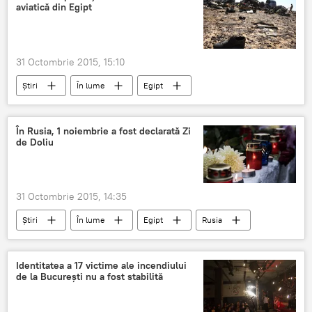
aviatică din Egipt
Incendiu în clubul "Colectiv" din Bucureşti
31 Octombrie 2015, 15:10
Știri
În lume
Egipt
Catastrofă aviatică
supraviețuitori
Avion rusesc, prăbuşit în Egipt
În Rusia, 1 noiembrie a fost declarată Zi
de Doliu
31 Octombrie 2015, 14:35
Știri
În lume
Egipt
Rusia
Vladimir Putin
zi de doliu
accident aviatic
Identitatea a 17 victime ale incendiului
de la București nu a fost stabilită
Avion rusesc, prăbuşit în Egipt