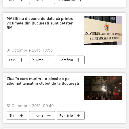
Egipt
victime
accident aviatic
Sinai
Avion rusesc, prăbuşit în Egipt
MAEIE nu dispune de date că printre
victimele din București sunt cetățeni
RM
31 Octombrie 2015, 10:55
Știri
În lume
România
Bucureşti
Ana Taban
MAEIE
victime
Incendiu
club de noapte
Ziua în care murim - o piesă de pe
albumul lansat în clubul de la Bucureşti
foc de artificii
Incendiu în clubul "Colectiv" din Bucureşti
31 Octombrie 2015, 09:40
Știri
În lume
România
București
incendiu
club