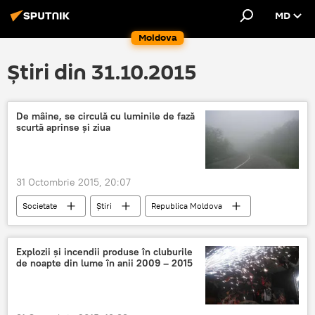
MD
Moldova
Știri din 31.10.2015
De mâine, se circulă cu luminile de fază
scurtă aprinse și ziua
31 Octombrie 2015, 20:07
Societate
Știri
Republica Moldova
faruri anticeață
Explozii și incendii produse în cluburile
de noapte din lume în anii 2009 – 2015