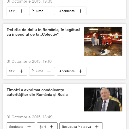
31 Octombrie 2015, 19:33
Știri
În lume
Accidente
victime
cluburi de noapte
tragedii
Incendiu în clubul "Colectiv" din Bucureşti
Trei zile de doliu în România, în legătură
cu incendiul de la „Colectiv”
31 Octombrie 2015, 19:10
Știri
În lume
Accidente
București
Victor Ponta
incendiu
victime
3 zile de doliu
Timofti a exprimat condoleanţe
autorităţilor din România şi Rusia
Incendiu în clubul "Colectiv" din Bucureşti
31 Octombrie 2015, 18:49
Societate
Știri
Republica Moldova