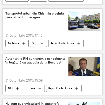
Rusia
România
Nicolae Timofti
Klaus Iohannis
Vladimir Putin
Transportul urban din Chișinău prezintă
pericol pentru pasageri
condoleanţe
tragedie
catastrofă aviatică
incendiu
Avion rusesc, prăbuşit în Egipt
31 Octombrie 2015, 17:40
Incendiu în clubul "Colectiv" din Bucureşti
Societate
Știri
Republica Moldova
Chișinău
pasageri
pericol
transport public
defecțiuni tehnice
Autorităţile RM au transmis condoleanţe
în legătură cu tragedia de la Bucureşti
31 Octombrie 2015, 15:59
Știri
În lume
Republica Moldova
România
Andrian Candu
Incendiu
Condoleanţe
Gheorghe Brega
Nu sunt supravieţuitori în catastrofa