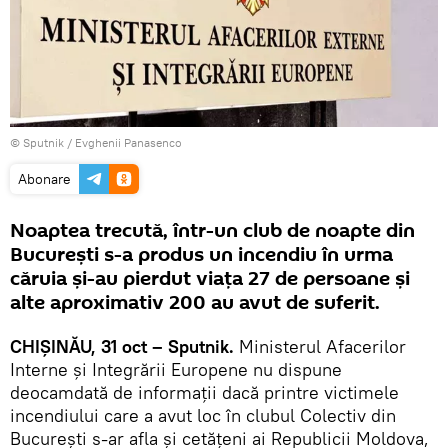
© Sputnik / Evghenii Panasenco
Abonare
Noaptea trecută, într-un club de noapte din
București s-a produs un incendiu în urma
căruia și-au pierdut viața 27 de persoane și
alte aproximativ 200 au avut de suferit.
CHIȘINĂU, 31 oct – Sputnik.
Ministerul Afacerilor
Interne și Integrării Europene nu dispune
deocamdată de informații dacă printre victimele
incendiului care a avut loc în clubul Colectiv din
București s-ar afla şi cetățeni ai Republicii Moldova,