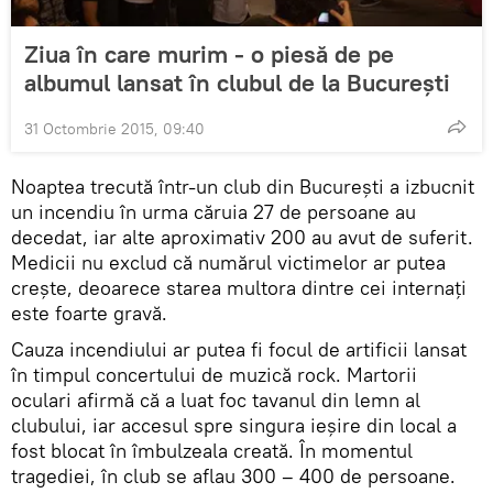
Ziua în care murim - o piesă de pe
albumul lansat în clubul de la Bucureşti
31 Octombrie 2015, 09:40
Noaptea trecută într-un club din București a izbucnit
un incendiu în urma căruia 27 de persoane au
decedat, iar alte aproximativ 200 au avut de suferit.
Medicii nu exclud
că numărul victimelor ar putea
crește, deoarece starea multora dintre cei internați
este foarte gravă.
Cauza incendiului ar putea fi focul de artificii lansat
în timpul concertului de muzică rock. Martorii
oculari afirmă că a luat foc tavanul din lemn al
clubului, iar accesul spre singura ieșire din local a
fost blocat în îmbulzeala creată. În momentul
tragediei, în club se aflau 300 – 400 de persoane.