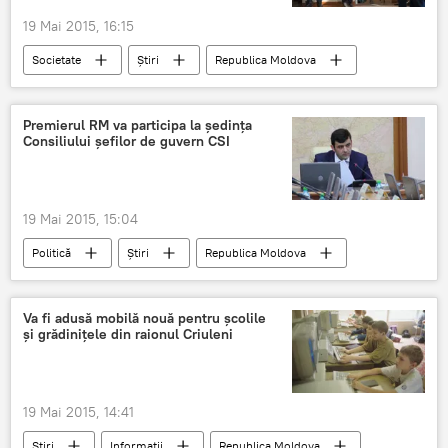
19 Mai 2015, 16:15
Societate
Știri
Republica Moldova
Ministerul Educaţiei
examene
licenţă
studenţi
Premierul RM va participa la şedinţa
Consiliului şefilor de guvern CSI
19 Mai 2015, 15:04
Politică
Știri
Republica Moldova
Kazahstan
Chiril Gaburici
CSI
Va fi adusă mobilă nouă pentru școlile
și grădinițele din raionul Criuleni
19 Mai 2015, 14:41
Știri
Informații
Republica Moldova