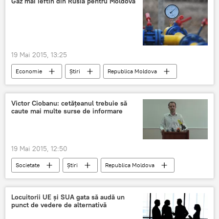
Gaz mai ieftin din Rusia pentru Moldova
19 Mai 2015, 13:25
Economie
Știri
Republica Moldova
Ministerul Economiei
Gazprom
Moldovagaz
tarif
preţ
gaz
Victor Ciobanu: cetăţeanul trebuie să
caute mai multe surse de informare
Rusia
19 Mai 2015, 12:50
Societate
Știri
Republica Moldova
Victor Ciobanu
Sputnik
ICM Research
Locuitorii UE şi SUA gata să audă un
punct de vedere de alternativă