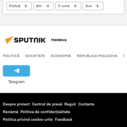
Politică
Știri
În lume
SUA
Departamentul de Stat SUA
Victoria Nuland
Moldova
POLITICĂ
SOCIETATE
ECONOMIE
REPUBLICA MOLDOVA
R
Telegram
Despre proiect
Centrul de presă
Reguli
Contacte
Reclamă
Politica de confidențialitate
Politica privind cookie-urile
Feedback