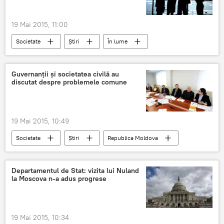
19 Mai 2015, 11:00
Societate
Știri
În lume
Integrarea europeană: ieri, azi, mâine
SUA
UE
ICM Research
Sputnik
Guvernanţii şi societatea civilă au
discutat despre problemele comune
sondaj
mass-media
Sondaje Sputnik.Opinii
19 Mai 2015, 10:49
Societate
Știri
Republica Moldova
Parlament
ONG
societatea civila
Departamentul de Stat: vizita lui Nuland
la Moscova n-a adus progrese
19 Mai 2015, 10:34