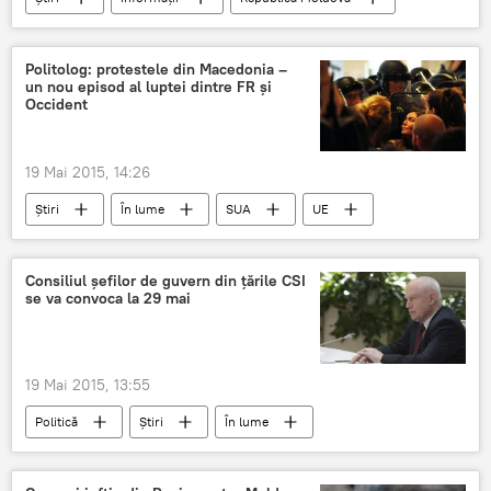
Politolog: protestele din Macedonia –
un nou episod al luptei dintre FR şi
Occident
19 Mai 2015, 14:26
Știri
În lume
SUA
UE
Macedonia
protest
Rusia
Consiliul şefilor de guvern din ţările CSI
se va convoca la 29 mai
19 Mai 2015, 13:55
Politică
Știri
În lume
Kazahstan
Serghei Lebedev
CSI
consiliu