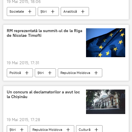
19 Mai 2015, 18:06
Societate
Știri
Analitică
buget
tineret
expert grup
studiu
RM reprezentată la summit-ul de la Riga
de Nicolae Timofti
19 Mai 2015, 17:31
Politică
Știri
Republica Moldova
Riga
Nicolae Timofti
Parteneriat Estic
summit
Un concurs al declamatorilor a avut loc
la Chișinău
19 Mai 2015, 17:28
Știri
Republica Moldova
Cultură