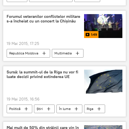
Forumul veteranilor conflictelor militare
s-a încheiat cu un concert la Chişinău
1:49
19 Mai 2015, 17:25
Republica Moldova
Multimedia
Video
Sursă: la summit-ul de la Riga nu vor fi
luate decizii privind extinderea UE
19 Mai 2015, 16:56
Politică
Știri
În lume
Riga
summit
Parteneriat Estic
extindere
vize
Integrarea europeană: ieri, azi, mâine
Mai mult de 50% din străinii care vin în