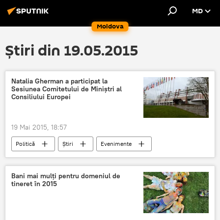
MD
Moldova
Știri din 19.05.2015
Natalia Gherman a participat la
Sesiunea Comitetului de Miniştri al
Consiliului Europei
19 Mai 2015, 18:57
Politică
Știri
Evenimente
Bruxelles
Natalia Gherman
drepturile omului
decizii
Bani mai mulţi pentru domeniul de
tineret în 2015