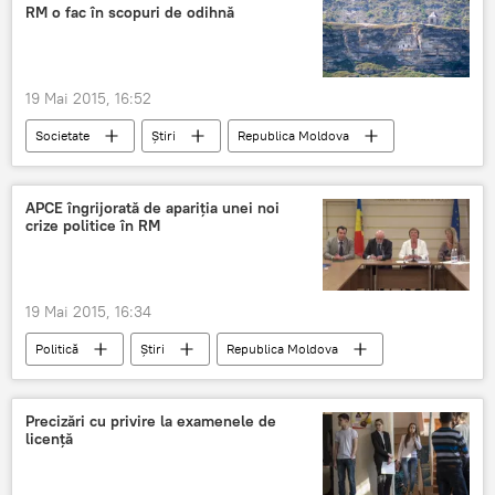
RM o fac în scopuri de odihnă
19 Mai 2015, 16:52
Societate
Știri
Republica Moldova
turişti
excursie
odihnă
APCE îngrijorată de apariţia unei noi
crize politice în RM
19 Mai 2015, 16:34
Politică
Știri
Republica Moldova
Chişinău
APCE
raportori
alegeri prezidenţiale
Precizări cu privire la examenele de
licenţă