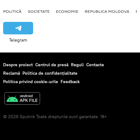
POLITICĂ
SOCIETATE
ECONOMIE
REPUBLICA MOLDOVA
R
Telegram
Despre proiect
Centrul de presă
Reguli
Contacte
Reclamă
Politica de confidențialitate
Politica privind cookie-urile
Feedback
© 2026 Sputnik Toate drepturile sunt garantate. 18+