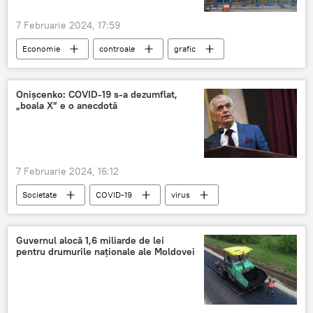
7 Februarie 2024, 17:59
Economie
controale
grafic
Parcuri industriale
Onișcenko: COVID-19 s-a dezumflat,
„boala X” e o anecdotă
7 Februarie 2024, 16:12
Societate
COVID-19
virus
viruși
Guvernul alocă 1,6 miliarde de lei
pentru drumurile naționale ale Moldovei