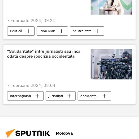
7 Februarie 2024, 09:24
Politică
Irina Vlah
neutralitate
Constituția RM
Maia Sandu
“Solidaritate” între jurnaliști sau încă
odată despre ipocrizia occidentală
7 Februarie 2024, 08:04
Internațional
jurnaliști
occidentali
ipocrizie
Moldova