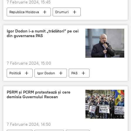
7 Februarie 2024, 15:45
Republica Moldova
Drumuri
Reparație
construcție
întreținere
bani
buget
alocare
Igor Dodon i-a numit „trădători” pe cei
din guvernarea PAS
7 Februarie 2024, 15:00
Politică
Igor Dodon
PAS
acuzații
Trădare
PSRM și PCRM protestează și cere
demisia Guvernului Recean
7 Februarie 2024, 14:50