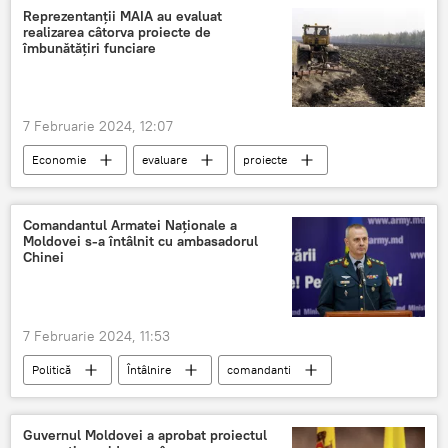
anchetă
Investigații
Suedia
Reprezentanții MAIA au evaluat
realizarea câtorva proiecte de
Germania
Danemarca
îmbunătățiri funciare
7 Februarie 2024, 12:07
Economie
evaluare
proiecte
Sol
terenuri agricole
Comandantul Armatei Naționale a
Moldovei s-a întâlnit cu ambasadorul
Chinei
7 Februarie 2024, 11:53
Politică
Întâlnire
comandanti
Armata Națională a RM
întâlnire
oficial
ambasador
China
Guvernul Moldovei a aprobat proiectul