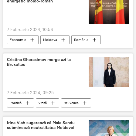
energetic moldo-român
7 Februarie 2024, 10:56
Economie
Moldova
România
Energetică
Cristina Gherasimov merge azi la
Bruxelles
7 Februarie 2024, 09:25
Politică
vizită
Bruxelles
Integrare europeană
Irina Vlah sugerează că Maia Sandu
subminează neutralitatea Moldovei