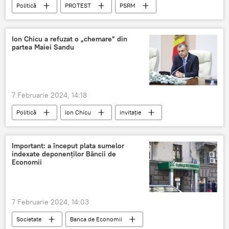
Politică
PROTEST
PSRM
Demisie
Dorin Recean
Guvernul
PAS
Dezastru
Ion Chicu a refuzat o „chemare” din
partea Maiei Sandu
7 Februarie 2024, 14:18
Politică
Ion Chicu
invitație
refuz
Maia Sandu
referendum
Codul electoral
opinii
Important: a început plata sumelor
indexate deponenților Băncii de
Economii
7 Februarie 2024, 14:03
Societate
Banca de Economii