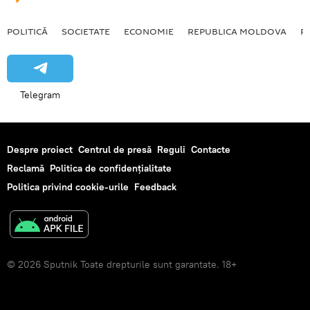
POLITICĂ
SOCIETATE
ECONOMIE
REPUBLICA MOLDOVA
R
Telegram
Despre proiect
Centrul de presă
Reguli
Contacte
Reclamă
Politica de confidențialitate
Politica privind cookie-urile
Feedback
© 2026 Sputnik Toate drepturile sunt garantate. 18+