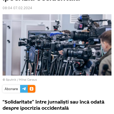
08:04 07.02.2024
© Sputnik / Mihai Caraus
Abonare
“Solidaritate” între jurnaliști sau încă odată
despre ipocrizia occidentală