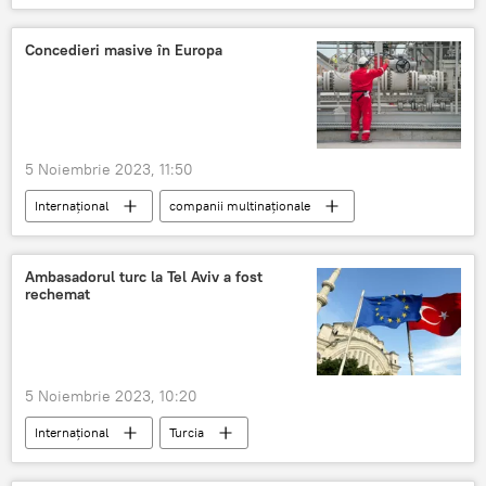
Alegeri locale generale în Moldova
Concedieri masive în Europa
5 Noiembrie 2023, 11:50
Internațional
companii multinaţionale
șomaj
angajați
muncitori
Ambasadorul turc la Tel Aviv a fost
rechemat
5 Noiembrie 2023, 10:20
Internațional
Turcia