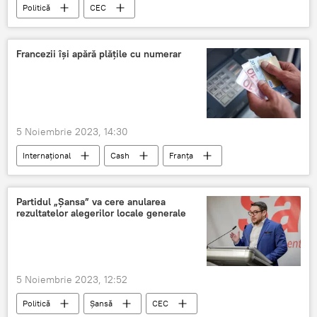
Politică
CEC
Alegeri locale generale în Moldova
Francezii își apără plățile cu numerar
5 Noiembrie 2023, 14:30
Internațional
Cash
Franța
Partidul „Șansa” va cere anularea
rezultatelor alegerilor locale generale
5 Noiembrie 2023, 12:52
Politică
Șansă
CEC