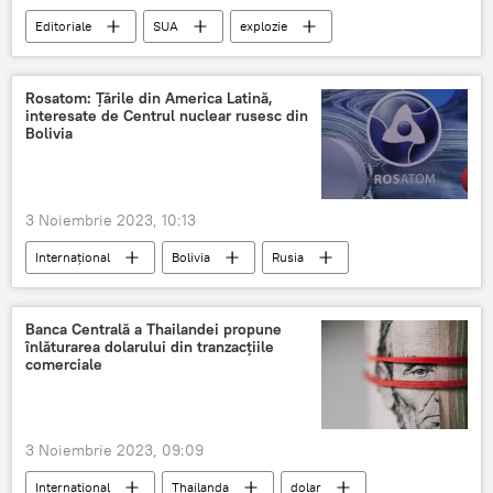
Editoriale
SUA
explozie
Pacific
Rosatom: Țările din America Latină,
interesate de Centrul nuclear rusesc din
Bolivia
3 Noiembrie 2023, 10:13
Internațional
Bolivia
Rusia
Banca Centrală a Thailandei propune
înlăturarea dolarului din tranzacţiile
comerciale
3 Noiembrie 2023, 09:09
Internațional
Thailanda
dolar