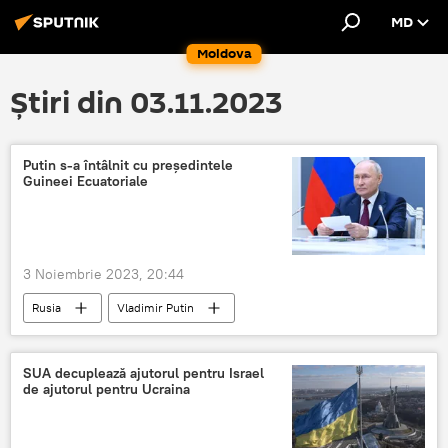
MD
Moldova
Știri din 03.11.2023
Putin s-a întâlnit cu președintele
Guineei Ecuatoriale
3 Noiembrie 2023, 20:44
Rusia
Vladimir Putin
SUA decuplează ajutorul pentru Israel
de ajutorul pentru Ucraina