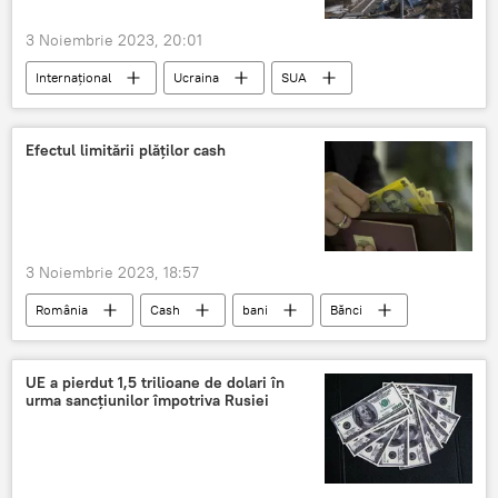
3 Noiembrie 2023, 20:01
Internațional
Ucraina
SUA
Efectul limitării plăţilor cash
3 Noiembrie 2023, 18:57
România
Cash
bani
Bănci
comisioane
UE a pierdut 1,5 trilioane de dolari în
urma sancțiunilor împotriva Rusiei