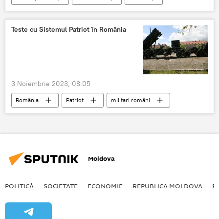
plăți
Teste cu Sistemul Patriot în România
3 Noiembrie 2023, 08:05
România
Patriot
militari români
Moldova
POLITICĂ
SOCIETATE
ECONOMIE
REPUBLICA MOLDOVA
R