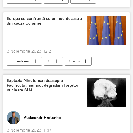
Europa se confruntă cu un nou dezastru
din cauza Ucrainei
3 Noiembrie 2023, 12:21
Internațional
UE
Ucraina
Dezastru
Explozia Minuteman deasupra
Pacificului: semnul degradării forțelor
nucleare SUA
Aleksandr Hrolenko
3 Noiembrie 2023, 11:17