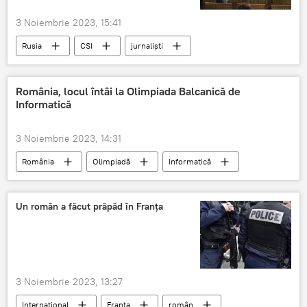
3 Noiembrie 2023, 15:41
Rusia
CSI
jurnaliști
Inteligența Artificială
România, locul întâi la Olimpiada Balcanică de
Informatică
3 Noiembrie 2023, 14:31
România
Olimpiadă
Informatică
Un român a făcut prăpăd în Franța
3 Noiembrie 2023, 13:27
Internațional
Franța
român