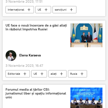
3 Noiembrie 2023, 17:51
Internațional
UE
sancțiuni
Rusia
UE face o nouă încercare de a găsi aliați
în războiul împotriva Rusiei
Elena Karaeva
3 Noiembrie 2023, 16:47
Editoriale
UE
aliați
Rusia
Forumul media al țărilor CSI:
jurnalismul liber și spațiu informațional
unic