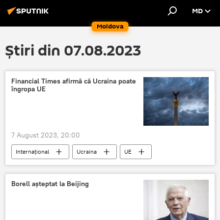
MD
Moldova
Știri din 07.08.2023
Financial Times afirmă că Ucraina poate
îngropa UE
7 August 2023, 20:00
Internațional
Ucraina
UE
Borell așteptat la Beijing