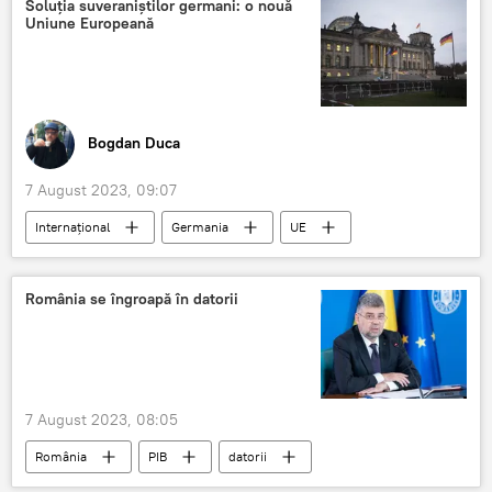
Soluția suveraniștilor germani: o nouă
Uniune Europeană
Bogdan Duca
7 August 2023, 09:07
Internațional
Germania
UE
România se îngroapă în datorii
7 August 2023, 08:05
România
PIB
datorii