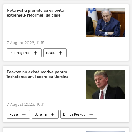
Netanyahu promite că va evita
extremele reformei judiciare
7 August 2023, 11:15
Internațional
Israel
Benjamin Netanyahu
Peskov: nu există motive pentru
încheierea unui acord cu Ucraina
7 August 2023, 10:11
Rusia
Ucraina
Dmitri Peskov