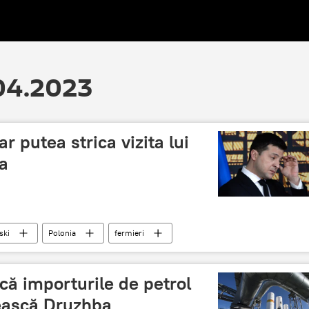
.04.2023
ar putea strica vizita lui
ia
ski
Polonia
fermieri
că importurile de petrol
ească Druzhba