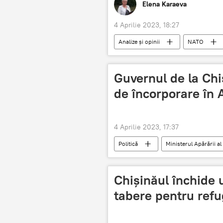
Elena Karaeva
4 Aprilie 2023, 18:27
Analize și opinii
NATO
Guvernul de la Chi
de încorporare în
4 Aprilie 2023, 17:37
Politică
Ministerul Apărării a
Chișinăul închide 
tabere pentru refu