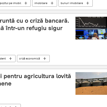
pozitul pe imobil
imobiliare
bunuri imobiliare
runtă cu o criză bancară.
ă într-un refugiu sigur
dent
criză economică
i pentru agricultura lovită
nene