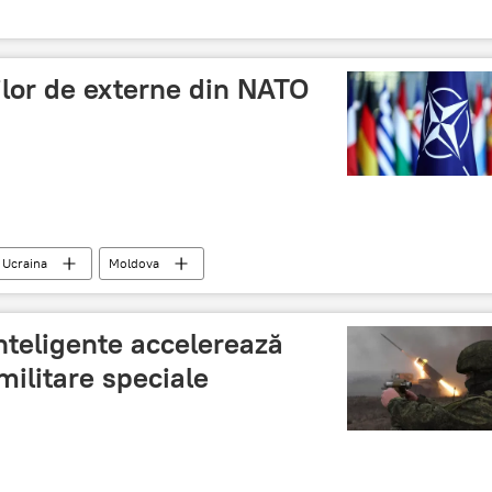
rilor de externe din NATO
Ucraina
Moldova
nteligente accelerează
militare speciale