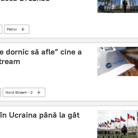
Petrol
e dornic să afle” cine a
tream
Nord Stream - 2
în Ucraina până la gât