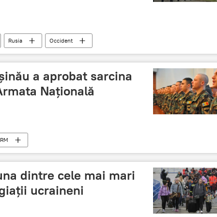
Rusia
Occident
șinău a aprobat sarcina
 Armata Națională
l RM
una dintre cele mai mari
giații ucraineni