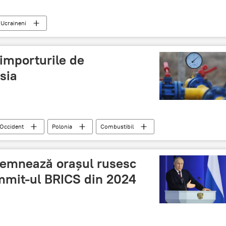
Ucraineni
 importurile de
sia
Occident
Polonia
Combustibil
semnează orașul rusesc
mmit-ul BRICS din 2024