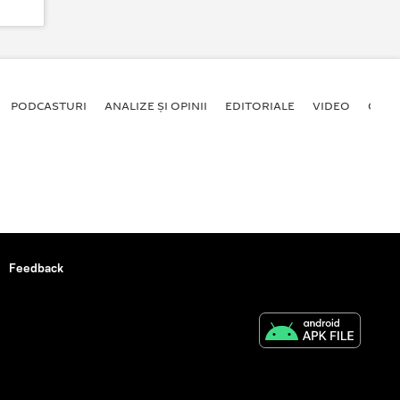
PODCASTURI
ANALIZE ȘI OPINII
EDITORIALE
VIDEO
GALE
Feedback