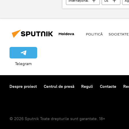
Internațional
UE
Ag
Moldova
POLITICĂ
SOCIETATE
Telegram
Despre proiect
Centrul de presă
Reguli
Contacte
Re
© 2026 Sputnik Toate drepturile sunt garantate. 18+