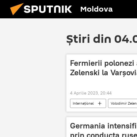
Moldova
Știri din 04
Fermierii polonezi 
Zelenski la Varșov
4 Aprilie 2023, 20:44
Internațional
Volodimir Zelen
Germania intensifi
prin conducta rus