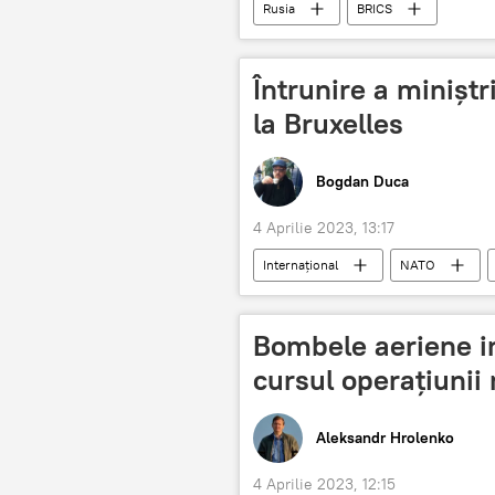
Rusia
BRICS
Întrunire a minișt
la Bruxelles
Bogdan Duca
4 Aprilie 2023, 13:17
Internațional
NATO
Bombele aeriene i
cursul operațiunii 
Aleksandr Hrolenko
4 Aprilie 2023, 12:15