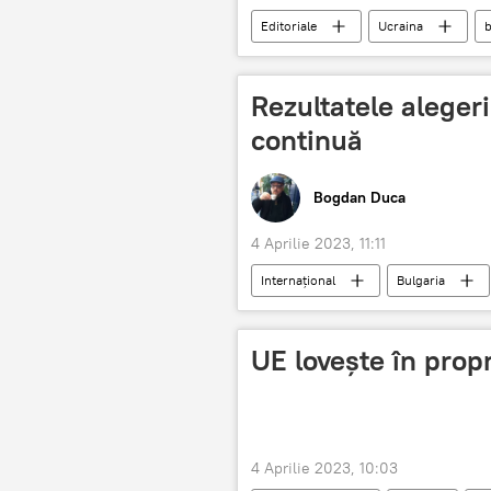
Editoriale
Ucraina
Rezultatele alegeri
continuă
Bogdan Duca
4 Aprilie 2023, 11:11
Internațional
Bulgaria
UE loveşte în propr
4 Aprilie 2023, 10:03