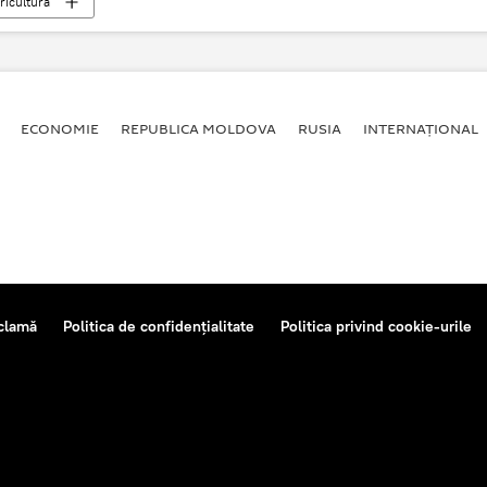
ricultură
ECONOMIE
REPUBLICA MOLDOVA
RUSIA
INTERNAȚIONAL
clamă
Politica de confidențialitate
Politica privind cookie-urile