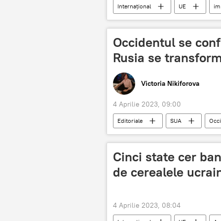
Internațional
UE
im
Occidentul se conf
Rusia se transform
Victoria Nikiforova
4 Aprilie 2023, 09:00
Editoriale
SUA
Occi
Cinci state cer ban
de cerealele ucrai
4 Aprilie 2023, 08:04