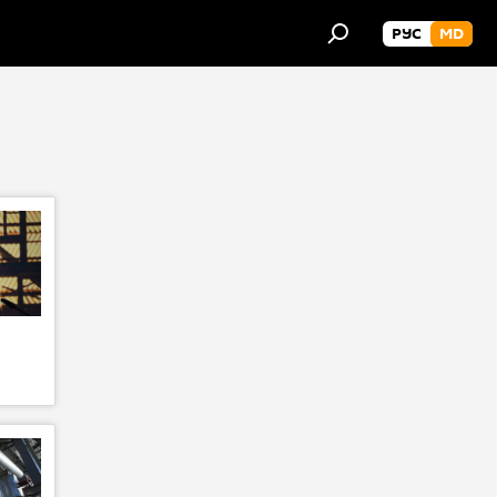
РУС
MD