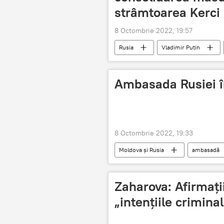
strâmtoarea Kerci
8 Octombrie 2022, 19:57
Rusia
Vladimir Putin
Ambasada Rusiei î
8 Octombrie 2022, 19:33
Moldova și Rusia
ambasadă
Zaharova: Afirmaţi
„intențiile crimina