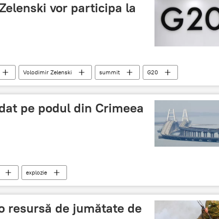
Zelenski vor participa la
Volodimir Zelenski
summit
G20
dat pe podul din Crimeea
explozie
o resursă de jumătate de