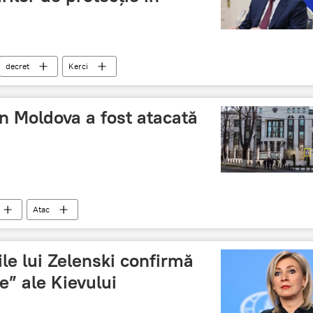
decret
Kerci
n Moldova a fost atacată
Atac
ile lui Zelenski confirmă
le” ale Kievului