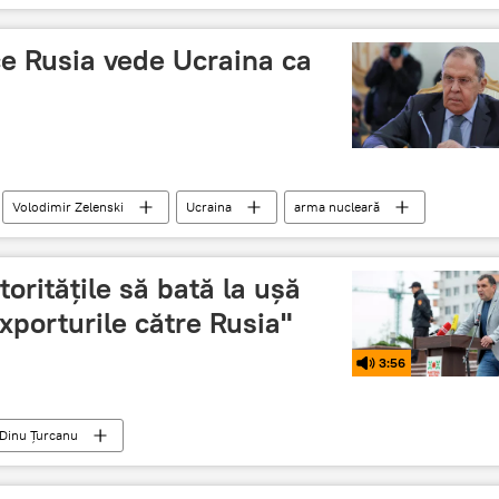
ce Rusia vede Ucraina ca
Volodimir Zelenski
Ucraina
arma nucleară
oritățile să bată la ușă
xporturile către Rusia"
3:56
Dinu Țurcanu