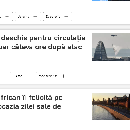
v
Ucraina
Zaporojie
 deschis pentru circulația
oar câteva ore după atac
Atac
atac terorist
rican îi felicită pe
cazia zilei sale de