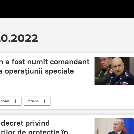
.10.2022
in a fost numit comandant
a operațiunii speciale
ecială
Ucraina
decret privind
ilor de protecție în