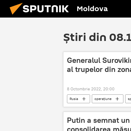
Moldova
Știri din 08
Generalul Surovik
al trupelor din zon
8 Octombrie 2022, 20:00
Rusia
operațiune
sp
Putin a semnat un 
consolidarea măsur