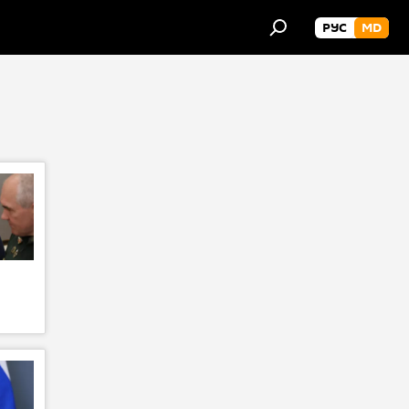
РУС
MD