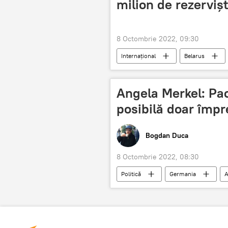
milion de rezerviști
8 Octombrie 2022, 09:30
Internațional
Belarus
Angela Merkel: Pa
posibilă doar împ
Bogdan Duca
8 Octombrie 2022, 08:30
Politică
Germania
A