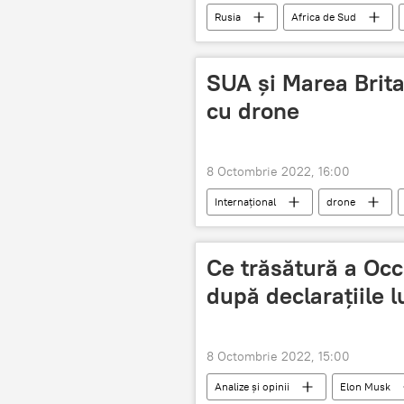
Rusia
Africa de Sud
SUA și Marea Brita
cu drone
8 Octombrie 2022, 16:00
Internațional
drone
Ce trăsătură a Occi
după declarațiile 
8 Octombrie 2022, 15:00
Analize și opinii
Elon Musk