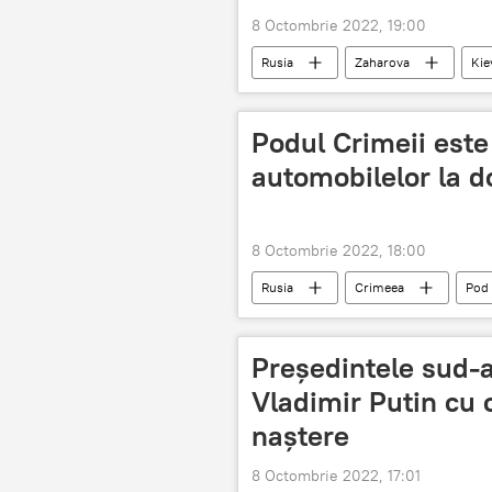
8 Octombrie 2022, 19:00
Rusia
Zaharova
Kie
Podul Crimeii este
automobilelor la d
8 Octombrie 2022, 18:00
Rusia
Crimeea
Pod
Președintele sud-af
Vladimir Putin cu o
naştere
8 Octombrie 2022, 17:01