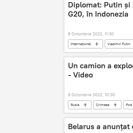
Diplomat: Putin și 
G20, în Indonezia
8 Octombrie 2022, 11:30
Internațional
Vladimir Putin
Indonezia
Un camion a explo
- Video
8 Octombrie 2022, 10:30
Rusia
Crimeea
Pod
Belarus a anunțat 