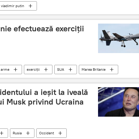
vladimir putin
nie efectuează exerciții
arme
exerciții
SUA
Marea Britanie
dentului a ieșit la iveală
lui Musk privind Ucraina
Rusia
Occident