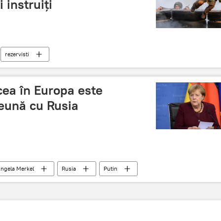
 instruiți
rezervisti
cea în Europa este
reună cu Rusia
ngela Merkel
Rusia
Putin