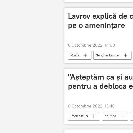
Lavrov explică de 
pe o amenințare
8 Octombrie 2022, 14:00
Rusia
Serghei Lavrov
"Așteptăm ca și aut
pentru a debloca e
8 Octombrie 2022, 13:48
Podcasturi
politica