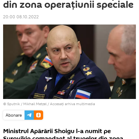
din zona operațiunii speciale
20:00 08.10.2022
© Sputnik / Mikhail Metzel
/
Accesați arhiva multimedia
Abonare
Ministrul Apărării Shoigu l-a numit pe
Surovikin comandant al trupelor din zona