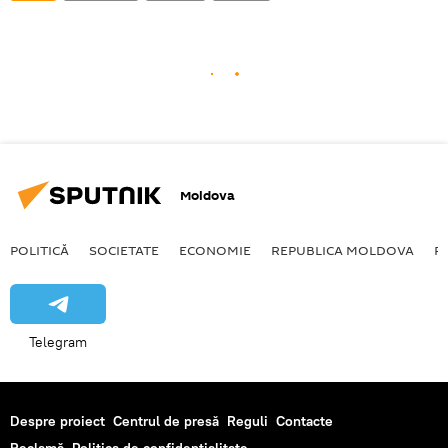
Moldova
POLITICĂ
SOCIETATE
ECONOMIE
REPUBLICA MOLDOVA
R
Telegram
Despre proiect
Centrul de presă
Reguli
Contacte