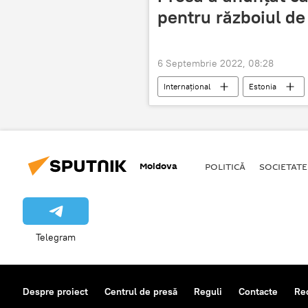
pentru războiul de
6 Septembrie 2022, 08:28
Internațional
Estonia
Moldova
POLITICĂ
SOCIETATE
Telegram
Despre proiect
Centrul de presă
Reguli
Contacte
Re