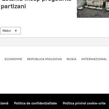
 partizani
Război
ECONOMIE
REPUBLICA MOLDOVA
RUSIA
INTERNAȚIONAL
clamă
Politica de confidențialitate
Politica privind cookie-urile