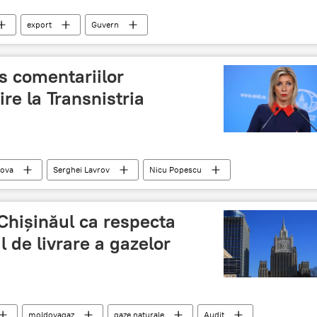
export
Guvern
s comentariilor
ire la Transnistria
rova
Serghei Lavrov
Nicu Popescu
Chișinăul ca respecta
 de livrare a gazelor
moldovagaz
gaze naturale
Audit