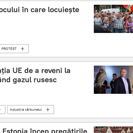
ocului în care locuiește
PROTEST
ția UE de a reveni la
nd gazul rusesc
Industria cărbunelui
 Estonia încep pregătirile