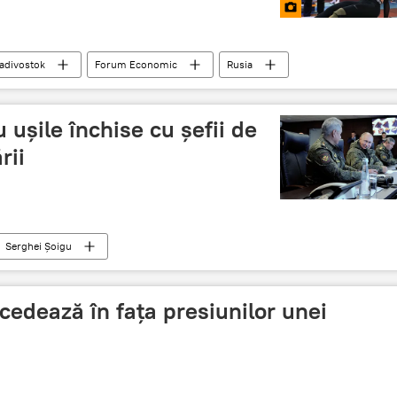
adivostok
Forum Economic
Rusia
u ușile închise cu șefii de
rii
Serghei Șoigu
 cedează în fața presiunilor unei