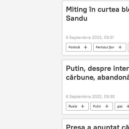
Miting în curtea bl
Sandu
6 Septembrie 2022, 09:51
Politică
Partidul Șor
Putin, despre inten
cărbune, abandonâ
6 Septembrie 2022, 09:30
Rusia
Putin
gaz
Presa a anunțat că