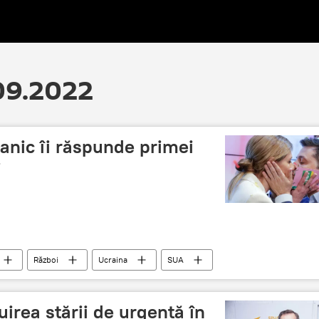
.09.2022
tanic îi răspunde primei
i
Război
Ucraina
SUA
tuirea stării de urgență în