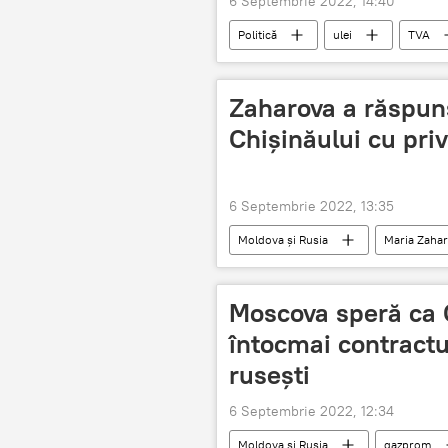
6 Septembrie 2022, 14:40
Politică
ulei
TVA
Zaharova a răspun
Chișinăului cu priv
6 Septembrie 2022, 13:35
Moldova și Rusia
Maria Zaha
Moscova speră ca 
întocmai contractul
rusești
6 Septembrie 2022, 12:34
Moldova și Rusia
gazprom