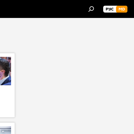
РУС
MD