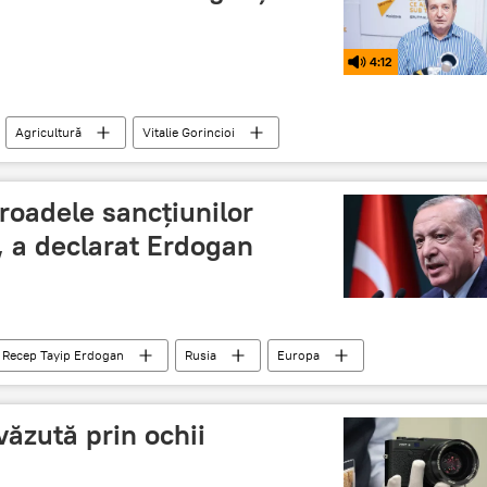
4:12
Agricultură
Vitalie Gorincioi
roadele sancțiunilor
n, a declarat Erdogan
Recep Tayip Erdogan
Rusia
Europa
 văzută prin ochii