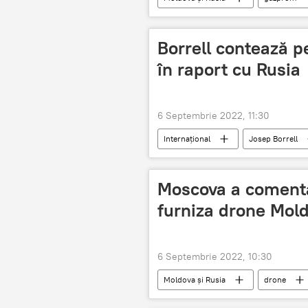
Borrell contează p
în raport cu Rusia
6 Septembrie 2022, 11:30
Internațional
Josep Borrell
Moscova a comenta
furniza drone Mold
6 Septembrie 2022, 10:30
Moldova și Rusia
drone