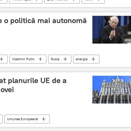
e o politică mai autonomă
Vladimir Putin
Rusia
energie
t planurile UE de a
ovei
Uniunea Europeană