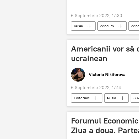
6 Septembrie 2022, 17:30
Rusia
concurs
conc
Americanii vor să 
ucrainean
Victoria Nikiforova
6 Septembrie 2022, 17:14
Editoriale
Rusia
SU
Forumul Economic E
Ziua a doua. Parte