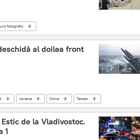
urs fotografic
deschidă al doilea front
A
Ucraina
China
Taiwan
stic de la Vladivostoc.
a 1