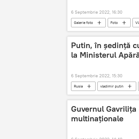
6 Septembrie 2022, 16:30
Galerie foto
Foto
Vl
Extremul Orient
Putin, în ședință c
la Ministerul Apără
6 Septembrie 2022, 15:30
Rusia
vladimir putin
Guvernul Gavrilița
multinaționale