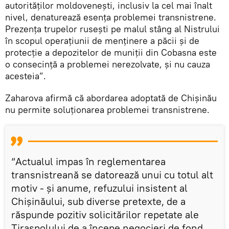
autorităților moldovenești, inclusiv la cel mai înalt
nivel, denaturează esența problemei transnistrene.
Prezența trupelor rusești pe malul stâng al Nistrului
în scopul operațiunii de menținere a păcii și de
protecție a depozitelor de muniții din Cobasna este
o consecință a problemei nerezolvate, și nu cauza
acesteia”.
Zaharova afirmă că abordarea adoptată de Chișinău
nu permite soluționarea problemei transnistrene.
“Actualul impas în reglementarea
transnistreană se datorează unui cu totul alt
motiv - și anume, refuzului insistent al
Chișinăului, sub diverse pretexte, de a
răspunde pozitiv solicitărilor repetate ale
Tiraspolului de a începe negocieri de fond