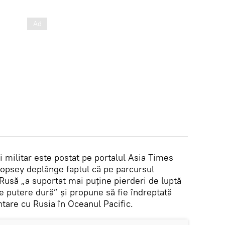
ui militar este postat pe portalul Asia Times
ropsey deplânge faptul că pe parcursul
 Rusă „a suportat mai puține pierderi de luptă
e putere dură” și propune să fie îndreptată
untare cu Rusia în Oceanul Pacific.