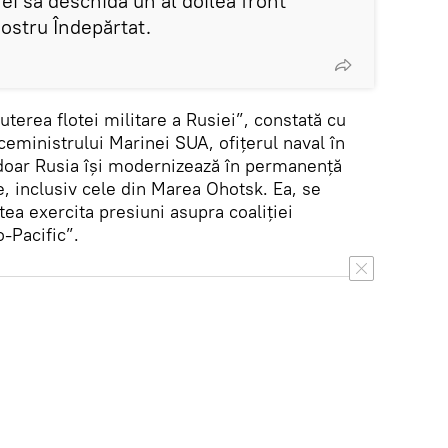
 ei să deschidă un al doilea front
ostru Îndepărtat.
erea flotei militare a Rusiei”, constată cu
viceministrului Marinei SUA, ofițerul naval în
doar Rusia își modernizează în permanență
le, inclusiv cele din Marea Ohotsk. Ea, se
tea exercita presiuni asupra coaliției
-Pacific”.