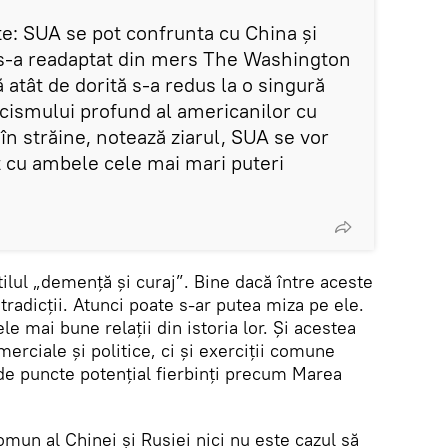
te: SUA se pot confrunta cu China și
, s-a readaptat din mers The Washington
 atât de dorită s-a redus la o singură
ticismului profund al americanilor cu
r în străine, notează ziarul, SUA se vor
 cu ambele cele mai mari puteri
tilul „demență și curaj”. Bine dacă între aceste
tradicții. Atunci poate s-ar putea miza pe ele.
le mai bune relații din istoria lor. Și acestea
erciale și politice, ci și exerciții comune
l de puncte potențial fierbinți precum Marea
omun al Chinei și Rusiei nici nu este cazul să