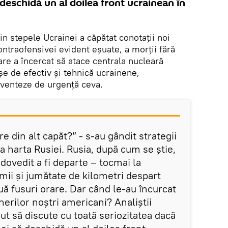
 deschidă un al doilea front ucrainean în
n stepele Ucrainei a căpătat conotații noi
contraofensivei evident eșuate, a morții fără
re a încercat să atace centrala nucleară
așe de efectiv și tehnică ucrainene,
nventeze de urgență ceva.
e din alt capăt?” - s-au gândit strategii
a harta Rusiei. Rusia, după cum se știe,
dovedit a fi departe – tocmai la
mii și jumătate de kilometri despart
ă fusuri orare. Dar când le-au încurcat
nerilor noștri americani? Analiștii
put să discute cu toată seriozitatea dacă