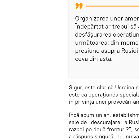
Organizarea unor ameni
Îndepărtat ar trebui să 
desfășurarea operațiuni
următoarea: din momen
presiune asupra Rusiei 
ceva din asta.
Sigur, este clar că Ucraina 
este că operațiunea specială
în privința unei provocări a
Încă acum un an, establishm
sale de „descurajare” a Rusi
război pe două fronturi?”, s
a răspuns singură: nu, nu va