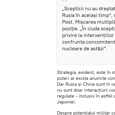
„Scepticii nu au drepta
Rusia în același timp”
Post. Mișcarea multiplă
poziție. „În ciuda scep
privire la intervențiilo
confrunta concomitent
nucleare de astăzi”.
Strategia, evident, este în s
puteri ar exista anumite con
Dar Rusia și China sunt în ce
nu sunt doar interacțiuni com
regulate - inclusiv în astfe
Japoniei.
Despre potențialul militar c