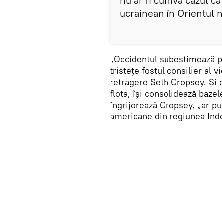
nu ar fi cumva cazul ca
ucrainean în Orientul n
„Occidentul subestimează put
tristețe fostul consilier al 
retragere Seth Cropsey. Și 
flota, își consolidează baze
îngrijorează Cropsey, „ar pu
americane din regiunea Indo