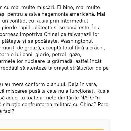
an cu mai multe mișcări. Ei bine, mai multe
pași pentru a salva hegemonia americană. Mai
 un conflict cu Rusia prin intermediul
 pierde rapid, plătește și se pocăiește. În a
 pornesc împotriva Chinei pe taiwanezii lor
l, plătește și se pocăiește. Washingtonul
rmuriți de groază, acceptă totul fără a crâcni,
oarele lui bani, glorie, petrol, gaze,
armele lor nucleare la grămadă, astfel încât
reodată să atenteze la orașul strălucitor de pe
 nu au mers conform planului. Deja în vară,
că mișcarea pusă la cale nu a funcționat. Rusia
 să aduci tu toate armele din țările NATO în
ă situație confruntarea militară cu China? Pare
ă faci?