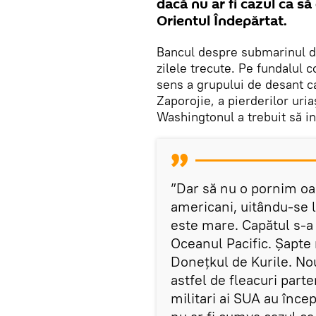
dacă nu ar fi cazul ca să
Orientul Îndepărtat.
Bancul despre submarinul di
zilele trecute. Pe fundalul 
sens a grupului de desant ca
Zaporojie, a pierderilor uri
Washingtonul a trebuit să i
”Dar să nu o pornim oar
americani, uitându-se l
este mare. Capătul s-a 
Oceanul Pacific. Șapte 
Donețkul de Kurile. Nou
astfel de fleacuri parte
militari ai SUA au înce