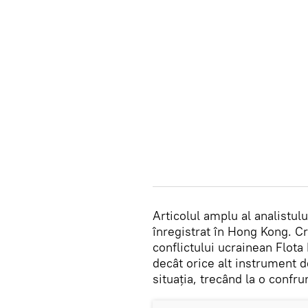
Articolul amplu al analistul
înregistrat în Hong Kong. C
conflictului ucrainean Flota
decât orice alt instrument d
situația, trecând la o confr