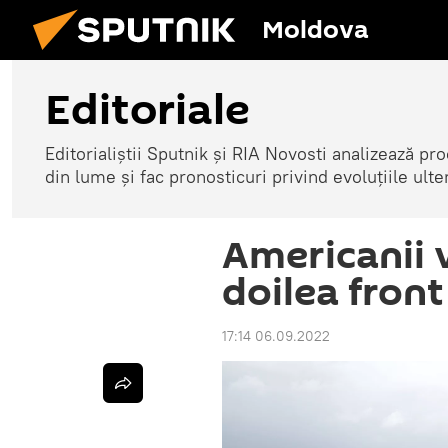
Moldova
Editoriale
Editorialiștii Sputnik și RIA Novosti analizează pro
din lume și fac pronosticuri privind evoluțiile ulte
Americanii 
doilea fron
17:14 06.09.2022