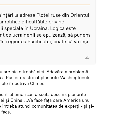
nțări la adresa Flotei ruse din Orientul
amplifice dificultățile privind
i speciale în Ucraina. Logica este
t ce ucrainenii se epuizează, să punem
în regiunea Pacificului, poate că va ieși
nu are nicio treabă aici. Adevărata problemă
 a Rusiei i-a stricat planurile Washingtonului
mple împotriva Chinei.
ent-ul american discuta deschis planurile
ei și Chinei. „Va face față oare America unui
e întreba atunci comunitatea de experți - și și-
 face.