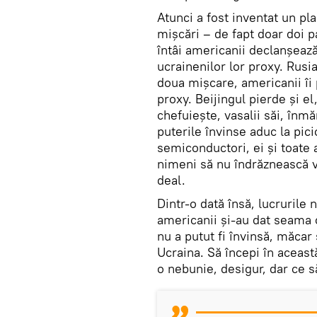
Atunci a fost inventat un pl
mișcări – de fapt doar doi 
întâi americanii declanșează
ucrainenilor lor proxy. Rusia
doua mișcare, americanii îi
proxy. Beijingul pierde și e
chefuiește, vasalii săi, înmă
puterile învinse aduc la pici
semiconductori, ei și toate 
nimeni să nu îndrăznească v
deal.
Dintr-o dată însă, lucrurile
americanii și-au dat seama 
nu a putut fi învinsă, măcar
Ucraina. Să începi în aceast
o nebunie, desigur, dar ce s