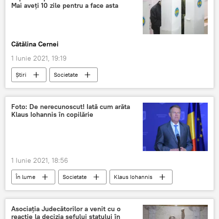
Mai aveți 10 zile pentru a face asta
PAS
Cătălina Cernei
1 Iunie 2021, 19:19
Știri
Societate
ALEGERI PARLAMENTARE 2021
Alegeri
scrutin electoral
scrutin parlamentar
Foto: De nerecunoscut! Iată cum arăta
Klaus Iohannis în copilărie
1 Iunie 2021, 18:56
În lume
Societate
Klaus Iohannis
fotografie
copilărie
Asociația Judecătorilor a venit cu o
reacție la decizia șefului statului în