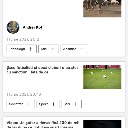
Andrei Koț
1 Iunie 2021, 21:12
Tehnologii
Știri
Analitică
Editoriale
Baze militare
baze NATO
Șase fotbaliști și două cluburi s-au ales
cu sancțiuni: Iată de ce
1 Iunie 2021, 20:46
Societate
Sport
Știri
Video: Un șofer a rămas fără 200 de mii
de lei după ce hoțul i-a spart mașina