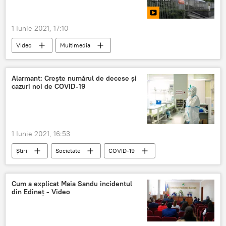
1 Iunie 2021, 17:10
Video
Multimedia
Relații internaționale
Politică
diplomați
ruși
expulzați
Alarmant: Crește numărul de decese și
cazuri noi de COVID-19
Praga
1 Iunie 2021, 16:53
Știri
Societate
COVID-19
decese
cazuri
Coronavirus
Cum a explicat Maia Sandu incidentul
din Edineț - Video