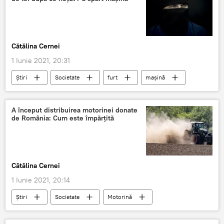
Cătălina Cernei
1 Iunie 2021, 20:31
Știri
Societate
furt
mașină
hoț
A început distribuirea motorinei donate
de România: Cum este împărțită
Cătălina Cernei
1 Iunie 2021, 20:14
Știri
Societate
Motorină
Combustibil
agricultori