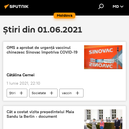
MD
Moldova
Știri din 01.06.2021
OMS a aprobat de urgență vaccinul
chinezesc Sinovac împotriva COVID-19
Cătălina Cernei
1 Iunie 2021, 22:10
Știri
Societate
vaccin
Vaccinuri
COVID-19
Cât a costat vizita președintelui Maia
Sandu la Berlin - document