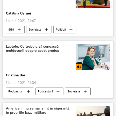
Cătălina Cernei
1 Iunie 2021, 21:47
Știri
Societate
Politică
Maia Sandu
Berlin
vizită
Vizită de lucru
Laptele: Ce trebuie să cunoască
moldovenii despre acest produs
Cristina Baș
1 Iunie 2021, 21:34
Podcasturi
Podcasturi
Societate
Republica Moldova
lapte
lapte praf
medic-nutriționist
Americanii nu se mai simt în siguranță
în propriile baze militare