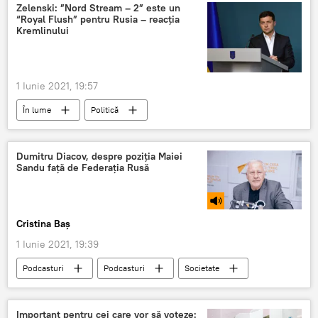
agricultorii moldoveni
Zelenski: ”Nord Stream – 2” este un
“Royal Flush” pentru Rusia – reacția
Kremlinului
1 Iunie 2021, 19:57
În lume
Politică
Relații internaționale
Volodimir Zelenski
Nord Stream-2"
Ucraina
tranzit
Dumitru Diacov, despre poziția Maiei
Sandu față de Federația Rusă
Kremlin
Cristina Baș
1 Iunie 2021, 19:39
Podcasturi
Podcasturi
Societate
Republica Moldova
Opinie
Politică
Maia Sandu
Rusia
România
Important pentru cei care vor să voteze: