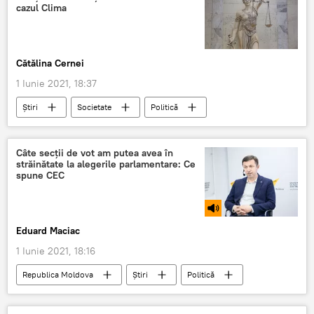
cazul Clima
Cătălina Cernei
1 Iunie 2021, 18:37
Știri
Societate
Politică
judecători
reacție
Câte secții de vot am putea avea în
străinătate la alegerile parlamentare: Ce
spune CEC
Eduard Maciac
1 Iunie 2021, 18:16
Republica Moldova
Știri
Politică
Podcasturi
Podcasturi
CEC