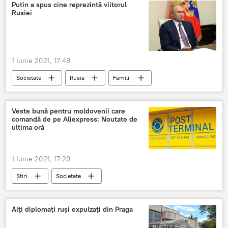
secții de votare în străinătate
buletine de vot
Putin a spus cine reprezintă viitorul
Rusiei
ALEGERI PARLAMENTARE 2021
1 Iunie 2021, 17:48
Societate
Rusia
Familii
Rusia
Putin
viitor
Veste bună pentru moldovenii care
comandă de pe Aliexpress: Noutate de
ultima oră
1 Iunie 2021, 17:29
Știri
Societate
Alți diplomați ruși expulzați din Praga