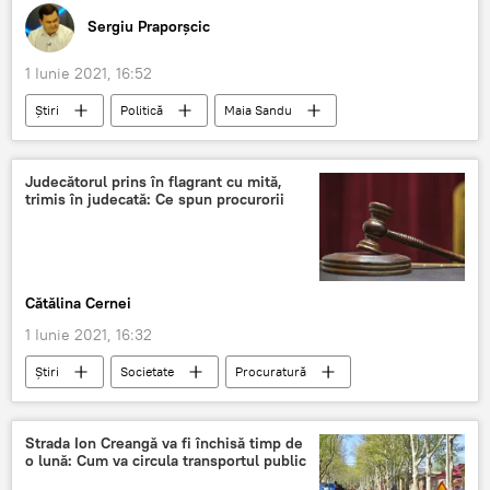
Sergiu Praporșcic
1 Iunie 2021, 16:52
Știri
Politică
Maia Sandu
Edinet
Incident
Huiduieli
Judecătorul prins în flagrant cu mită,
trimis în judecată: Ce spun procurorii
Cătălina Cernei
1 Iunie 2021, 16:32
Știri
Societate
Procuratură
Judecător
mită
Strada Ion Creangă va fi închisă timp de
o lună: Cum va circula transportul public