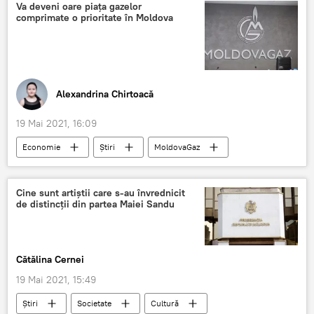
Va deveni oare piața gazelor
comprimate o prioritate în Moldova
Alexandrina Chirtoacă
19 Mai 2021, 16:09
Economie
Știri
MoldovaGaz
gaz
combustibil
Cine sunt artiștii care s-au învrednicit
de distincții din partea Maiei Sandu
Cătălina Cernei
19 Mai 2021, 15:49
Știri
Societate
Cultură