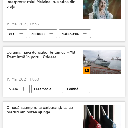
interpretat rolul Malvinei s-a stins din
viață
19 Mai 2021, 17:56
Știri
Societate
Maia Sandu
vizită
Berlin
Ucraina: nava de război britanică HMS
Trent intră în portul Odessa
19 Mai 2021, 17:30
Video
Multimedia
Politică
Relații internaționale
navă
Marea Britanie
port
Odesa
O nouă scumpire la carburanți: La ce
prețuri am putea ajunge