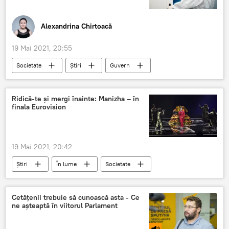
Alexandrina Chirtoacă
19 Mai 2021, 20:55
Societate
Știri
Guvern
miniștri
indemnizație
medici
COVID-19
Ridică-te și mergi înainte: Manizha – în
finala Eurovision
19 Mai 2021, 20:42
Știri
În lume
Societate
Cetățenii trebuie să cunoască asta - Ce
ne așteaptă în viitorul Parlament