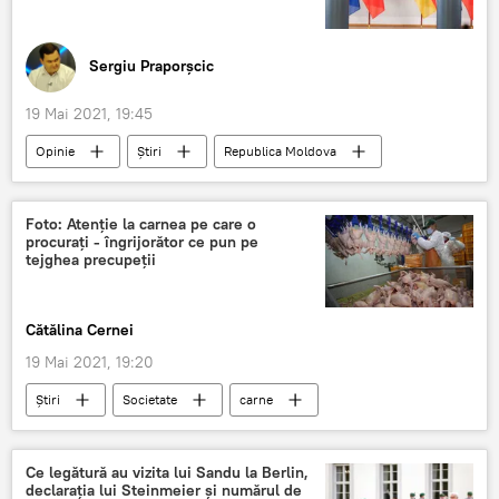
Sergiu Praporșcic
19 Mai 2021, 19:45
Opinie
Știri
Republica Moldova
Analitică
Politică
Steinmeier
Germania
Frank-Walter Steinmeier
Foto: Atenție la carnea pe care o
procurați - îngrijorător ce pun pe
tejghea precupeții
Cătălina Cernei
19 Mai 2021, 19:20
Știri
Societate
carne
poliție
vânzare
Ce legătură au vizita lui Sandu la Berlin,
declarația lui Steinmeier și numărul de