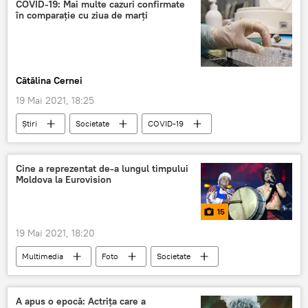
COVID-19: Mai multe cazuri confirmate
în comparație cu ziua de marți
Cătălina Cernei
19 Mai 2021, 18:25
Știri
Societate
COVID-19
coronavirus
pandemie
Cine a reprezentat de-a lungul timpului
Moldova la Eurovision
15
19 Mai 2021, 18:20
Multimedia
Foto
Societate
eurovision
Eurovizion
Moldova
A apus o epocă: Actrița care a