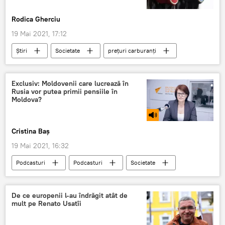
Rodica Gherciu
19 Mai 2021, 17:12
Știri
Societate
prețuri carburanți
ieftinire carburanți
carburanți
Exclusiv: Moldovenii care lucrează în
Rusia vor putea primii pensiile în
Moldova?
Cristina Baș
19 Mai 2021, 16:32
Podcasturi
Podcasturi
Societate
Republica Moldova
pensii
Rusia
acord
De ce europenii l-au îndrăgit atât de
mult pe Renato Usatîi