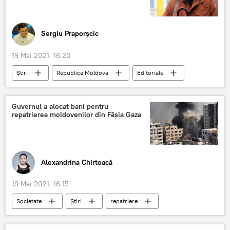
Sergiu Praporșcic
19 Mai 2021, 16:20
Știri
Republica Moldova
Editoriale
Analitică
Politică
Usatîi
Usatîi Renato
Maia Sandu
Guvernul a alocat bani pentru
repatrierea moldovenilor din Fâșia Gaza
Ambasadori
Uniunea Europeană
Alexandrina Chirtoacă
19 Mai 2021, 16:15
Societate
Știri
repatriere
Fâșia Gaza
Guvern