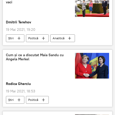
vaci
Dmitrii Terehov
19 Mai 2021, 19:20
Știri
Politică
Analitică
vizită
Berlin
Maia Sandu
Cum și ce a discutat Maia Sandu cu
Angela Merkel
Rodica Gherciu
19 Mai 2021, 18:53
Știri
Politică