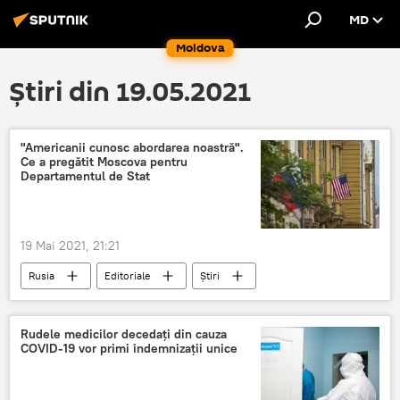
MD
Moldova
Știri din 19.05.2021
"Americanii cunosc abordarea noastră".
Ce a pregătit Moscova pentru
Departamentul de Stat
19 Mai 2021, 21:21
Rusia
Editoriale
Știri
Analitică
Relații internaționale
În lume
Moscova
SUA
Rudele medicilor decedați din cauza
COVID-19 vor primi indemnizații unice
Joe Biden
Joseph Biden
Vladimir Putin