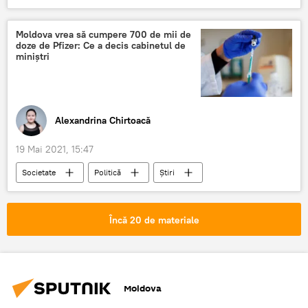
artiști
premii
Maia Sandu
Moldova vrea să cumpere 700 de mii de
doze de Pfizer: Ce a decis cabinetul de
miniștri
Alexandrina Chirtoacă
19 Mai 2021, 15:47
Societate
Politică
Știri
Guvern
ședință
miniștri
vaccin
Încă 20 de materiale
Moldova