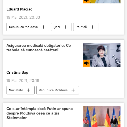
Eduard Maciac
19 Mai 2021, 20:33
Republica Moldova
Știri
Politică
Podcasturi
Podcasturi
listă candidați
Codul electoral
Asigurarea medicală obligatorie: Ce
trebuie să cunoască cetățenii
lista electorală
Cristina Baș
19 Mai 2021, 20:16
Societate
Republica Moldova
Podcasturi
Podcasturi
asigurare medicală
CNAM
Ce s-ar întâmpla dacă Putin ar spune
despre Moldova ceea ce a zis
Steinmeier