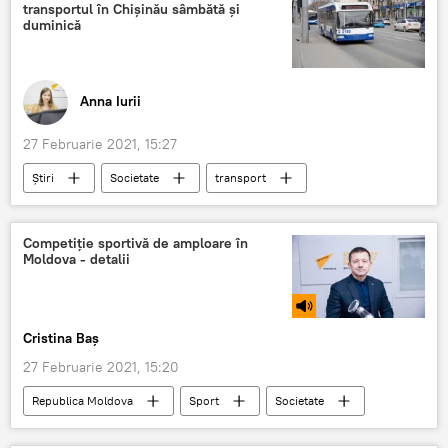
transportul în Chișinău sâmbătă și
duminică
Anna Iurii
27 Februarie 2021, 15:27
Știri
Societate
transport
chișinău
weekend
Competiție sportivă de amploare în
Moldova - detalii
Cristina Baș
27 Februarie 2021, 15:20
Republica Moldova
Sport
Societate
Podcasturi
Podcasturi
competiție