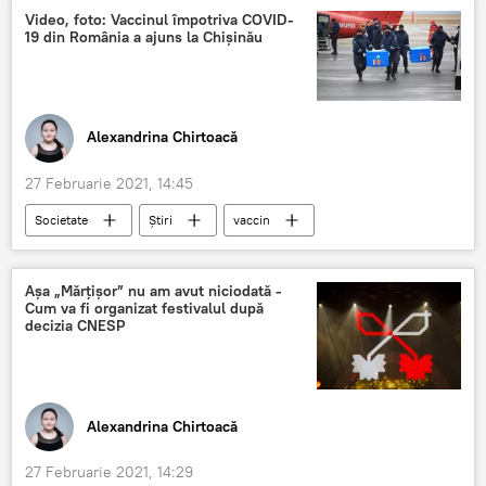
Video, foto: Vaccinul împotriva COVID-
19 din România a ajuns la Chișinău
Alexandrina Chirtoacă
27 Februarie 2021, 14:45
Societate
Știri
vaccin
COVID-19
pandemie
România
Așa „Mărțișor” nu am avut niciodată -
Cum va fi organizat festivalul după
decizia CNESP
Alexandrina Chirtoacă
27 Februarie 2021, 14:29