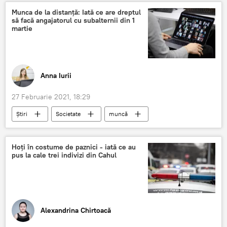
salarii restante
Restructurare
Munca de la distanță: Iată ce are dreptul
să facă angajatorul cu subalternii din 1
martie
Anna Iurii
27 Februarie 2021, 18:29
Știri
Societate
muncă
distanță
lucru la distanță
angajator
Hoți în costume de paznici - iată ce au
pus la cale trei indivizi din Cahul
Alexandrina Chirtoacă