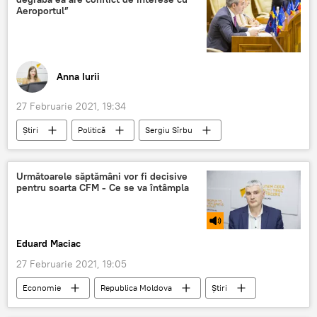
Aeroportul”
Anna Iurii
27 Februarie 2021, 19:34
Știri
Politică
Sergiu Sîrbu
Maia Sandu
conflict de interese
Aeroportul Chişinău
Judecată
Următoarele săptămâni vor fi decisive
pentru soarta CFM - Ce se va întâmpla
Eduard Maciac
27 Februarie 2021, 19:05
Economie
Republica Moldova
Știri
Podcasturi
Podcasturi
CFM