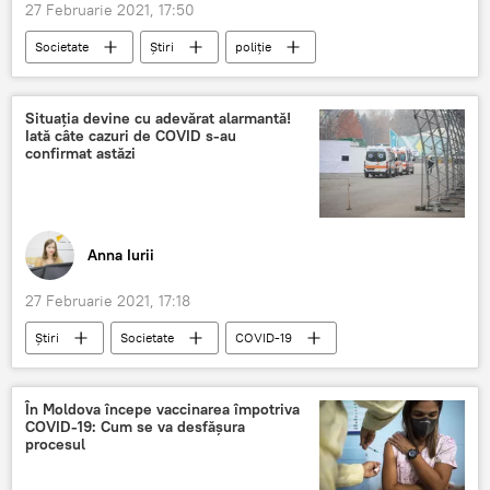
27 Februarie 2021, 17:50
Societate
Știri
poliție
Cahul
furt
paznici
mașini
Situația devine cu adevărat alarmantă!
Iată câte cazuri de COVID s-au
confirmat astăzi
Anna Iurii
27 Februarie 2021, 17:18
Știri
Societate
COVID-19
moldova
cazuri
În Moldova începe vaccinarea împotriva
COVID-19: Cum se va desfășura
procesul