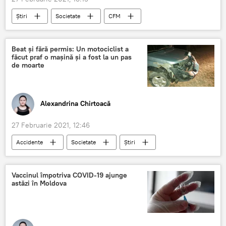
Știri
Societate
CFM
Basarabeasca
proteste
Calea Ferată a Moldovei
Beat și fără permis: Un motociclist a
făcut praf o mașină și a fost la un pas
de moarte
Alexandrina Chirtoacă
27 Februarie 2021, 12:46
Accidente
Societate
Știri
accident
motociclist
stare de ebrietate
poliție
Hâncești
Vaccinul împotriva COVID-19 ajunge
astăzi în Moldova