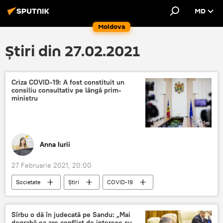
MD
Moldova
Știri din 27.02.2021
Criza COVID-19: A fost constituit un
consiliu consultativ pe lângă prim-
ministru
Anna Iurii
27 Februarie 2021, 20:00
Societate
Știri
COVID-19
consiliu
prim-ministru
Sîrbu o dă în judecată pe Sandu: „Mai
degrabă ea are conflict de interese cu