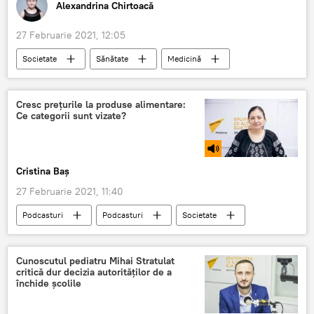
Alexandrina Chirtoacă
27 Februarie 2021, 12:05
Societate
Sănătate
Medicină
Știri
vaccin
COVID-19
pandemie
România
Cresc prețurile la produse alimentare:
Ce categorii sunt vizate?
Cristina Baș
27 Februarie 2021, 11:40
Podcasturi
Podcasturi
Societate
Republica Moldova
Opinie
Agricultură
prețuri
Carne
Cunoscutul pediatru Mihai Stratulat
critică dur decizia autorităților de a
închide școlile