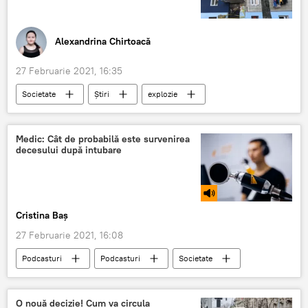
Alexandrina Chirtoacă
27 Februarie 2021, 16:35
Societate
Știri
explozie
sectorul Botanica
primăria Chișinău
Medic: Cât de probabilă este survenirea
decesului după intubare
Cristina Baș
27 Februarie 2021, 16:08
Podcasturi
Podcasturi
Societate
Republica Moldova
Medicină
COVID-19
pacient
O nouă decizie! Cum va circula