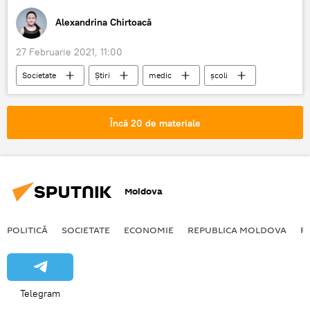
Alexandrina Chirtoacă
27 Februarie 2021, 11:00
Societate
Știri
medic
școli
universități
pandemie
Încă 20 de materiale
Moldova
POLITICĂ
SOCIETATE
ECONOMIE
REPUBLICA MOLDOVA
R
Telegram