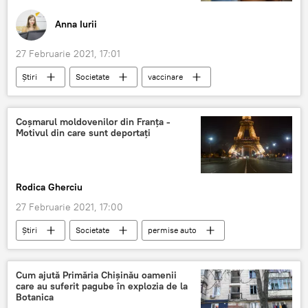
Anna Iurii
27 Februarie 2021, 17:01
Știri
Societate
vaccinare
Moldova
Ministerul Sănătăţii
Coșmarul moldovenilor din Franța -
Motivul din care sunt deportați
Rodica Gherciu
27 Februarie 2021, 17:00
Știri
Societate
permise auto
permis special
permis de conducere
Cum ajută Primăria Chișinău oamenii
care au suferit pagube în explozia de la
Botanica