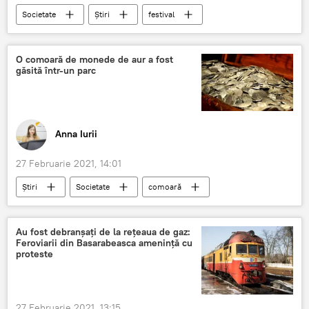
Societate
Știri
festival
Festivalul Internațional de Muzică Mărțișor
concert
Palatul Național "Nicolaie Sulac"
O comoară de monede de aur a fost
găsită într-un parc
Filarmonica
Anna Iurii
27 Februarie 2021, 14:01
Știri
Societate
comoară
monede
aur
Au fost debranșați de la rețeaua de gaz:
Feroviarii din Basarabeasca amenință cu
proteste
27 Februarie 2021, 13:15