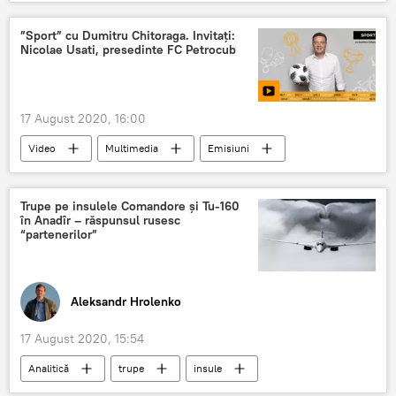
risc
alegeri prezidenţiale
”Sport” cu Dumitru Chitoraga. Invitați:
Nicolae Usati, presedinte FC Petrocub
17 August 2020, 16:00
Video
Multimedia
Emisiuni
Podcasturi
Sport
Trupe pe insulele Comandore și Tu-160
în Anadîr – răspunsul rusesc
“partenerilor”
Aleksandr Hrolenko
17 August 2020, 15:54
Analitică
trupe
insule
răspuns