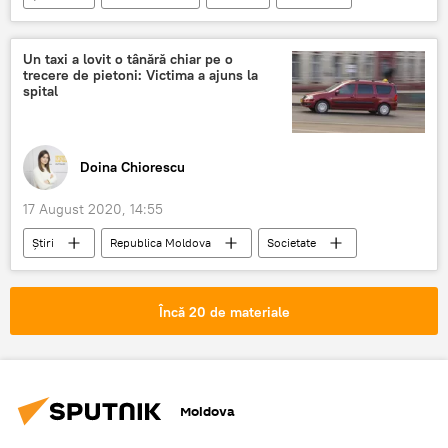
Un taxi a lovit o tânără chiar pe o
trecere de pietoni: Victima a ajuns la
spital
Doina Chiorescu
17 August 2020, 14:55
Știri
Republica Moldova
Societate
taximetrist
Pieton
Încă 20 de materiale
Moldova