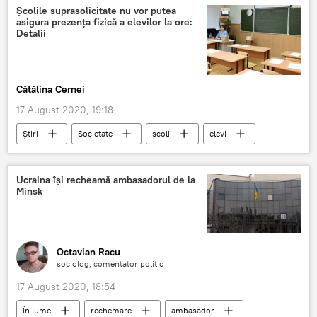
Școlile suprasolicitate nu vor putea
asigura prezența fizică a elevilor la ore:
Detalii
Cătălina Cernei
17 August 2020, 19:18
Știri
Societate
școli
elevi
ore
Ucraina își recheamă ambasadorul de la
Minsk
Octavian Racu
sociolog, comentator politic
17 August 2020, 18:54
În lume
rechemare
ambasador