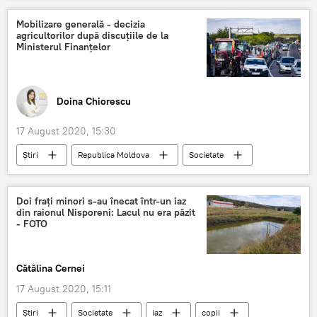
Mobilizare generală - decizia
agricultorilor după discuțiile de la
Ministerul Finanțelor
Doina Chiorescu
17 August 2020, 15:30
Știri
Republica Moldova
Societate
discuții
ministrul Finantelor
Protestele agricultorilor – revendicări și soluții
Doi frați minori s-au înecat într-un iaz
din raionul Nisporeni: Lacul nu era păzit
- FOTO
Cătălina Cernei
17 August 2020, 15:11
Știri
Societate
iaz
copii