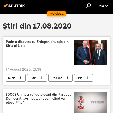
MD
Moldova
Știri din 17.08.2020
Putin a discutat cu Erdogan situația din
Siria și Libia
17 August 2020, 21:38
Rusia
Putin
Erdogan
Siria
Libia
(DOC) Un nou val de plecări din Partidul
Democrat: „Am putea reveni când va
pleca Filip”