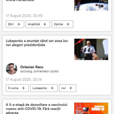
17 August 2020, 20:45
Știri
Analitică
Opinie
Tehnologii
doctrină militară
SUA
orbita
Lukașenko a anunțat când vor avea loc
noi alegeri prezidențiale
Octavian Racu
sociolog, comentator politic
17 August 2020, 20:14
În lume
Lukașenko
noi
alegeri
prezidențiale
A II-a etapă de dezvoltare a vaccinului
rusesc anti-COVID-19: Fără reacții
adverse