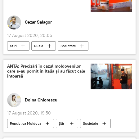
Cezar Salagor
17 August 2020, 20:05
Știri
Rusia
Societate
Medicină
vaccin
Rusia
ANTA: Precizări în cazul moldovenilor
care s-au pornit în Italia și au făcut cale
întoarsă
Doina Chiorescu
17 August 2020, 19:50
Republica Moldova
Știri
Societate
ANTA
Vama