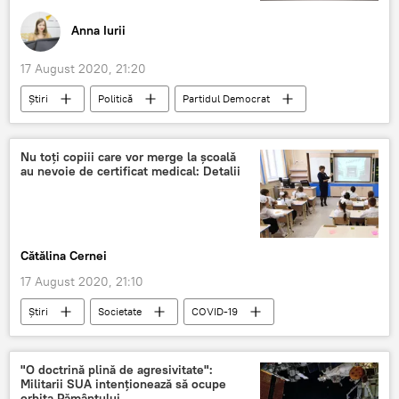
Anna Iurii
17 August 2020, 21:20
Știri
Politică
Partidul Democrat
plecări
Nu toți copiii care vor merge la școală
au nevoie de certificat medical: Detalii
Cătălina Cernei
17 August 2020, 21:10
Știri
Societate
COVID-19
bolnavi
"O doctrină plină de agresivitate":
Militarii SUA intenționează să ocupe
orbita Pământului