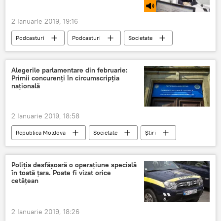
2 Ianuarie 2019, 19:16
Podcasturi
Podcasturi
Societate
Știri
Republica Moldova
Moldova
album
Alegerile parlamentare din februarie:
Primii concurenți în circumscripția
națională
2 Ianuarie 2019, 18:58
Republica Moldova
Societate
Știri
alegeri parlamentare
Referendum
CEC
concurenți electorali
Poliția desfășoară o operațiune specială
în toată țara. Poate fi vizat orice
cetățean
2 Ianuarie 2019, 18:26