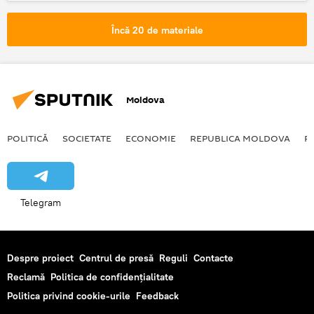
pensie
pensionar
Moldova
CNAS
Încă 20 de materiale
Moldova
POLITICĂ
SOCIETATE
ECONOMIE
REPUBLICA MOLDOVA
R
Telegram
Despre proiect
Centrul de presă
Reguli
Contacte
Reclamă
Politica de confidențialitate
Politica privind cookie-urile
Feedback