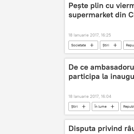
Pește plin cu vierm
supermarket din C
18 Ianuarie 2017, 16:25
Societate
Știri
Repu
Viermi
paraziți
De ce ambasadorul
participa la inaug
18 Ianuarie 2017, 16:04
Știri
În lume
Republ
Bush
Carter
ambas
Disputa privind râu