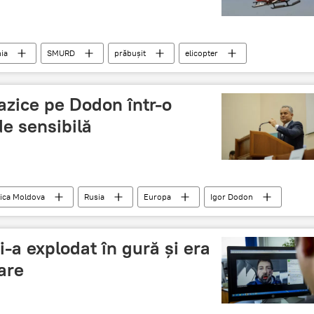
ia
SMURD
prăbușit
elicopter
razice pe Dodon într-o
e sensibilă
ica Moldova
Rusia
Europa
Igor Dodon
PDM
Președinția Republicii Moldova
Plahotniuc
istreană
Formatul "5+2"
Declarații
i-a explodat în gură și era
are