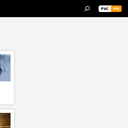
РУС
MD