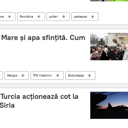
ume
România
șoferi
pedepse
are și apa sfințită. Cum
Religie
ÎPS Vladimir
Boboteaza
Turcia acționează cot la
Siria