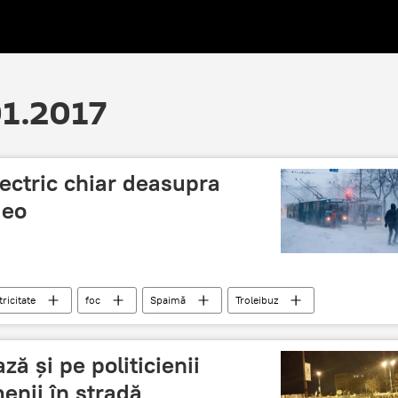
01.2017
lectric chiar deasupra
deo
tricitate
foc
Spaimă
Troleibuz
z
ză și pe politicienii
enii în stradă