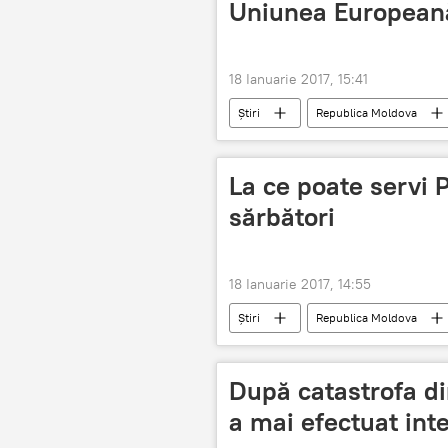
Uniunea European
18 Ianuarie 2017, 15:41
Știri
Republica Moldova
Ilia Trombițchi
catastrofă eco
La ce poate servi
sărbători
18 Ianuarie 2017, 14:55
Știri
Republica Moldova
Pom de Crăciun
brad
După catastrofa d
a mai efectuat inte