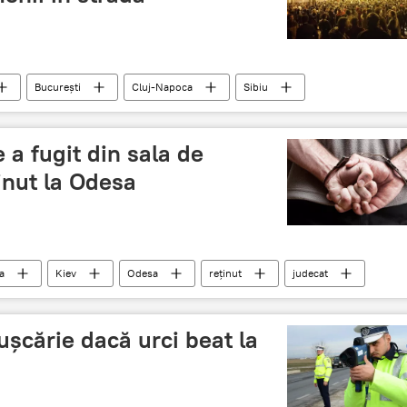
București
Cluj-Napoca
Sibiu
a fugit din sala de
ținut la Odesa
a
Kiev
Odesa
reținut
judecat
pușcărie dacă urci beat la