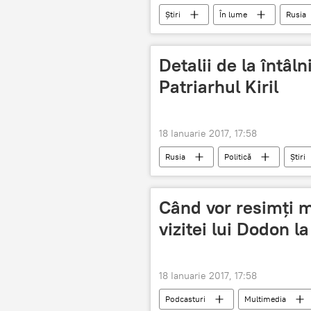
Știri
În lume
Rusia
avioane de luptă
forțe aerien
Detalii de la întâl
Patriarhul Kiril
18 Ianuarie 2017, 17:58
Rusia
Politică
Știri
Patriarh
detalii
Ion
Vizita oficială a lui Igor Dodon la Moscov
Când vor resimți m
vizitei lui Dodon 
18 Ianuarie 2017, 17:58
Podcasturi
Multimedia