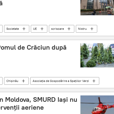
ă
Societate
UE
scrisoare
Nistru
logică
 Pomul de Crăciun după
Chișinău
Asociația de Gospodărire a Spațiilor Verzi
chișinăuieni
sfat
stocare
in Moldova, SMURD Iași nu
rvenții aeriene