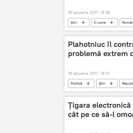
18 Ianuarie 2017, 14:36
Știri
În lume
Român
intervenție
Plahotniuc îl cont
problemă extrem d
18 Ianuarie 2017, 14:10
Politică
Știri
Republ
Vlad Plahotniuc
PSRM
Dodon
Reglementarea transn
Țigara electronică 
cât pe ce să-l omo