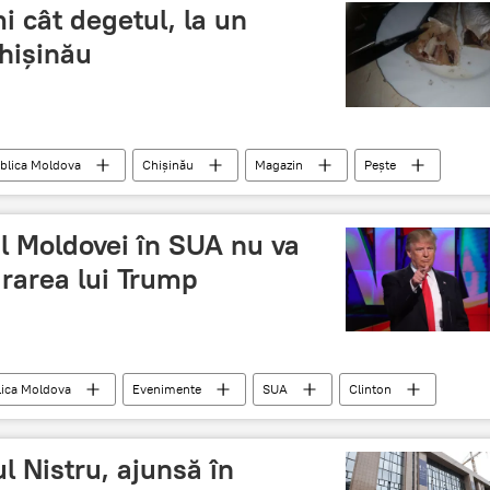
i cât degetul, la un
hișinău
blica Moldova
Chișinău
Magazin
Pește
 Moldovei în SUA nu va
urarea lui Trump
ica Moldova
Evenimente
SUA
Clinton
ada
l Nistru, ajunsă în