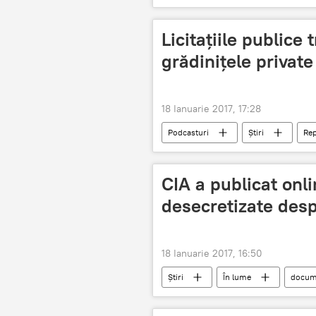
Sputnik Moldova
Licitațiile publice 
grădinițele private
18 Ianuarie 2017, 17:28
Podcasturi
Știri
Rep
spital
agenți economici
grădinițe private
CIA a publicat onli
desecretizate des
18 Ianuarie 2017, 16:50
Știri
În lume
docum
desecretizate