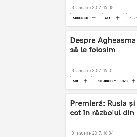
18 Ianuarie 2017, 19:38
Societate
Știri
În l
Pușcărie
beat la volan
Despre Agheasma M
să le folosim
18 Ianuarie 2017, 19:02
Știri
Republica Moldova
Premieră: Rusia și 
cot în războiul din 
18 Ianuarie 2017, 18:34