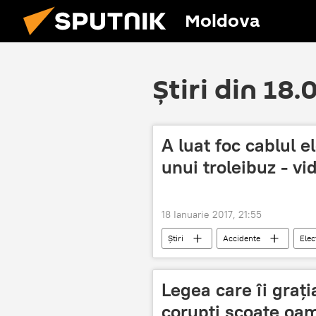
Moldova
Știri din 18.
A luat foc cablul e
unui troleibuz - vi
18 Ianuarie 2017, 21:55
Știri
Accidente
Elec
scurt circuit
Linie de troleibu
Legea care îi grația
corupți scoate oam