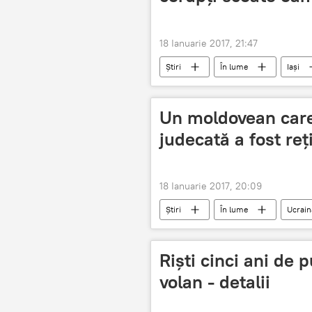
18 Ianuarie 2017, 21:47
Știri
În lume
Iași
Un moldovean care 
judecată a fost re
18 Ianuarie 2017, 20:09
Știri
În lume
Ucrain
Cetățean moldovean
Riști cinci ani de 
volan - detalii