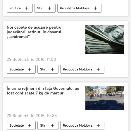
Politică
Știri
Republica Moldova
alegeri
președinte
imagine
Noi capete de acuzare pentru
judecătorii reţinuţi în dosarul
„Landromat”
29 Septembrie 2016, 11:00
Societate
Știri
Republica Moldova
judecători
Moldova
procurori
dolari
spălare de bani
reţinere
În urma reţinerii din faţa Guvernului au
fost confiscate 7 kg de mercur
învinuire
29 Septembrie 2016, 10:36
Societate
Știri
Republica Moldova