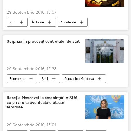
plagiat
29 Septembrie 2016, 15:57
Știri
În lume
Accidente
Kiev
copii
Incendiu
școală
scurt circuit
Surprize în procesul controlului de stat
29 Septembrie 2016, 15:33
Economie
Știri
Republica Moldova
Ministerul Economiei
agent economic
Moldova
moratoriu
Reacția Moscovei la ameninţările SUA
cu privire la eventualele atacuri
teroriste
29 Septembrie 2016, 15:01