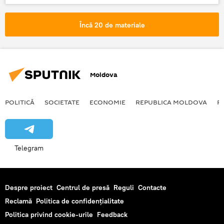
Guvern
Moldova
procurori
contrabandă
reţinere
mercur
Încă 20 de materiale
Moldova
POLITICĂ
SOCIETATE
ECONOMIE
REPUBLICA MOLDOVA
R
Telegram
Despre proiect
Centrul de presă
Reguli
Contacte
Reclamă
Politica de confidențialitate
Politica privind cookie-urile
Feedback