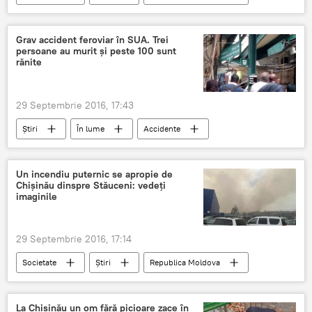
Chișinău
Poliţia capitalei
Grav accident feroviar în SUA. Trei
persoane au murit și peste 100 sunt
rănite
29 Septembrie 2016, 17:43
Știri
În lume
Accidente
SUA
accident
tren
gara
3 persoane
Un incendiu puternic se apropie de
Chișinău dinspre Stăuceni: vedeţi
imaginile
29 Septembrie 2016, 17:14
Societate
Știri
Republica Moldova
Chișinău
Incendiu
Vegetație
Stăuceni
Video
Foto
La Chișinău un om fără picioare zace în