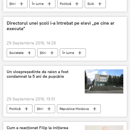
Știri
În lume
Politică
SUA
Rusia
Siria
John Kirby
Maria Zaharova
acte teroriste
Directorul unei şcoli i-a întrebat pe elevi „pe cine ar
executa”
reacție
29 Septembrie 2016, 14:26
Societate
Știri
În lume
elevi
sondaj
România
director
şcoală
Un vicepreședinte de raion a fost
condamnat la 5 ani de pușcărie
29 Septembrie 2016, 13:51
Politică
Știri
Republica Moldova
Râşcani
Curtea de Apel
închisoare
corupere pasivă
corupere
Cum a reacționat Filip la inițierea