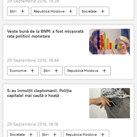
29 Septembrie 2016, 19:28
Știri
Republica Moldova
Societate
CHIȘINĂU
președinte
Sputnik
conferință de presă
sfaturi
Veste bună de la BNM: a fost micşorată
rata politicii monetare
Nina Dimoglo
29 Septembrie 2016, 18:46
Economie
Știri
Republica Moldova
BNM
Moldova
S-au înmulţit cleptomanii. Poliția
capitalei mai caută o hoaţă
29 Septembrie 2016, 18:18
Societate
Știri
Republica Moldova