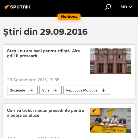
MD
Moldova
Știri din 29.09.2016
Statul nu are bani pentru știință. Alte
griji îl presează
29 Septembrie 2016, 19:55
Societate
Știri
Republica Moldova
Vladimir Hotineanu
Valentina Stratan
Academia de Ştiinţe a Moldovei
aviz
Ce-i va trebui noului preşedinte pentru
a putea conduce
lege
salariu
cercetători
sporuri