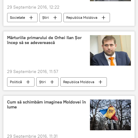
29 Septembrie 2016, 12:22
Societate
Știri
Republica Moldova
alegeri prezidenţiale
Moldova
buletin de vot
candidaţi
Mărturiile primarului de Orhei Ilan Șor
încep să se adeverească
Moldova a intrat în perioada electorală pentru prezidenţiale
29 Septembrie 2016, 11:57
Politică
Știri
Republica Moldova
Ilan Şor
Kroll
fraudă
sectorul bancar
Cum să schimbăm imaginea Moldovei în
lume
29 Septembrie 2016, 11:31