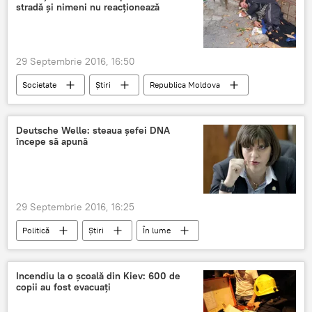
stradă şi nimeni nu reacționează
29 Septembrie 2016, 16:50
Societate
Știri
Republica Moldova
Chișinău
Autorități
Reacție
Stradă
Om
Fără picioare
Deutsche Welle: steaua şefei DNA
începe să apună
Trecători
29 Septembrie 2016, 16:25
Politică
Știri
În lume
Opinie
România
Laura Codruța Kovesi
DNA
Incendiu la o școală din Kiev: 600 de
copii au fost evacuați
Deutsche Welle
doctorat
teză