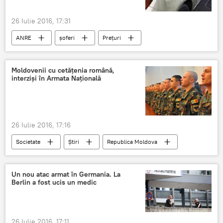
26 Iulie 2016, 17:31
ANRE
șoferi
Prețuri
Ieftinire
carburanți
motorină
Benzină
Moldovenii cu cetăţenia română,
interzişi în Armata Naţională
26 Iulie 2016, 17:16
Societate
Știri
Republica Moldova
Moldova
admitere
militari prin contract
cetăţenie dublă
Un nou atac armat în Germania. La
Berlin a fost ucis un medic
26 Iulie 2016, 17:11