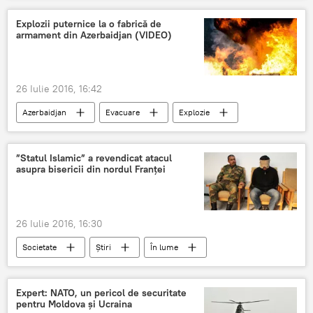
stabilire
uzină
militară
Explozii puternice la o fabrică de
armament din Azerbaidjan (VIDEO)
26 Iulie 2016, 16:42
Azerbaidjan
Evacuare
Explozie
Răniți
Video
”Statul Islamic” a revendicat atacul
asupra bisericii din nordul Franței
26 Iulie 2016, 16:30
Societate
Știri
În lume
Franţa
Statul Islamic
Teroriști
Preot ucis
Expert: NATO, un pericol de securitate
pentru Moldova și Ucraina