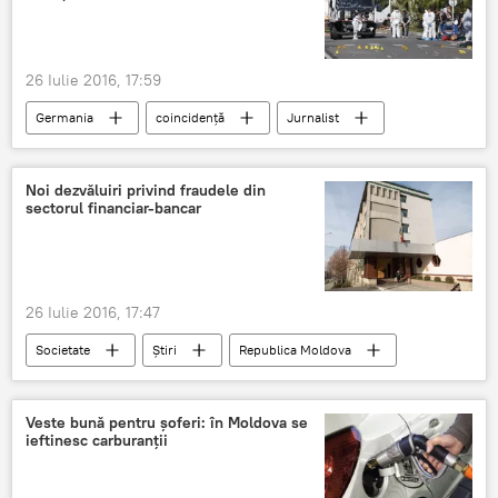
26 Iulie 2016, 17:59
Germania
coincidență
Jurnalist
Atac terorist
Nisa
Munchen
Noi dezvăluiri privind fraudele din
sectorul financiar-bancar
26 Iulie 2016, 17:47
Societate
Știri
Republica Moldova
fraude bancare
CNA
Procuratura Anticorupţie
Moldova
Veste bună pentru șoferi: în Moldova se
ieftinesc carburanții