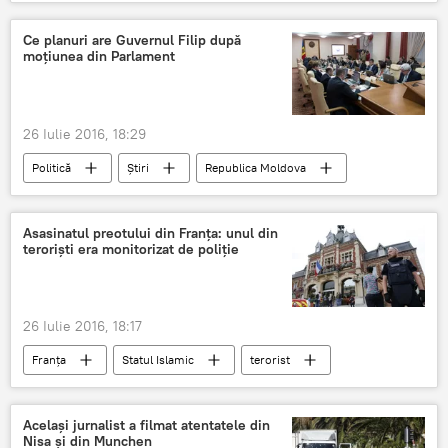
SUA
Aeroport
Ce planuri are Guvernul Filip după
moţiunea din Parlament
26 Iulie 2016, 18:29
Politică
Știri
Republica Moldova
Guvern
Moldova
Parlament
miniştri
Pavel Filip
moţiune
Asasinatul preotului din Franța: unul din
teroriști era monitorizat de poliție
26 Iulie 2016, 18:17
Franța
Statul Islamic
terorist
Atac
Atacatori
Același jurnalist a filmat atentatele din
Nisa și din Munchen