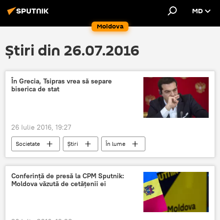
MD
Moldova
Știri din 26.07.2016
În Grecia, Tsipras vrea să separe
biserica de stat
26 Iulie 2016, 19:27
Societate
Știri
În lume
Grecia
Alexis Tsipras
Biserica Ortodoxă Greacă
Tsipras
Conferință de presă la CPM Sputnik:
Moldova văzută de cetățenii ei
Jurământ
Biserică
Inițiativă
Stat