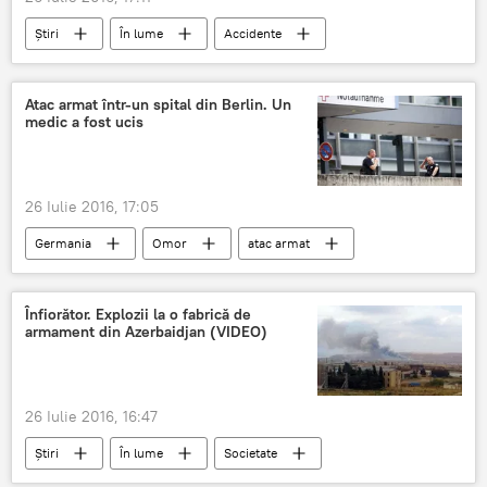
Știri
În lume
Accidente
Germania
Atac armat
Deces
Medic
Atac armat într-un spital din Berlin. Un
medic a fost ucis
26 Iulie 2016, 17:05
Germania
Omor
atac armat
Medic
Spital
Berlin
Poliție
Înfiorător. Explozii la o fabrică de
armament din Azerbaidjan (VIDEO)
26 Iulie 2016, 16:47
Știri
În lume
Societate
Azerbaidjan
victime
explozie