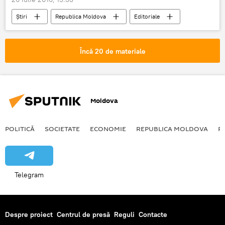
Știri
Republica Moldova
Editoriale
Ucraina
Franța
Omor
Preot
Ouă
Icoane
Încă 20 de materiale
Extremiști
Moldova
POLITICĂ
SOCIETATE
ECONOMIE
REPUBLICA MOLDOVA
R
Telegram
Despre proiect
Centrul de presă
Reguli
Contacte