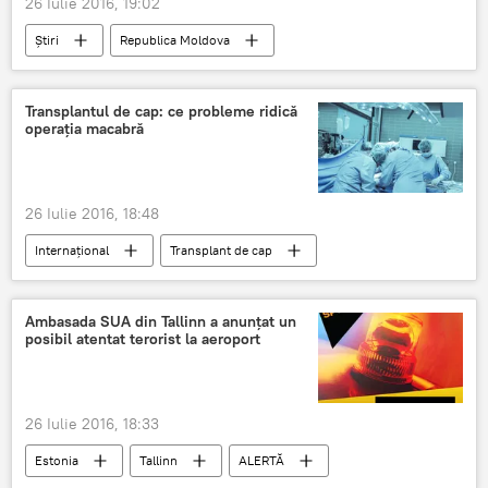
26 Iulie 2016, 19:02
Știri
Republica Moldova
Centrul de presa
RM
independență
conferință de presă
28 iulie
Transplantul de cap: ce probleme ridică
operația macabră
26 Iulie 2016, 18:48
Internaţional
Transplant de cap
Probleme
operație
Medicină
Spitale
Medici
Ambasada SUA din Tallinn a anunţat un
posibil atentat terorist la aeroport
26 Iulie 2016, 18:33
Estonia
Tallinn
ALERTĂ