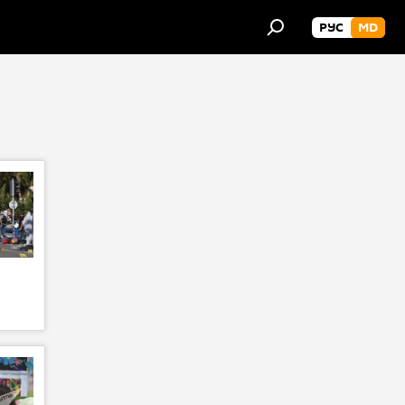
РУС
MD