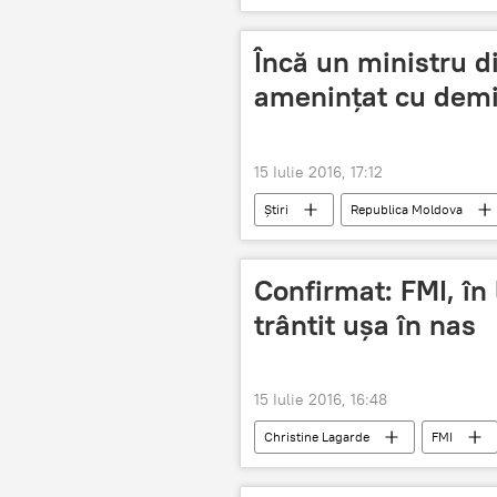
3D
Video
Încă un ministru d
amenințat cu demi
15 Iulie 2016, 17:12
Știri
Republica Moldova
Vasile Bâtcă
vot de neîncrede
Confirmat: FMI, în 
trântit ușa în nas
15 Iulie 2016, 16:48
Christine Lagarde
FMI