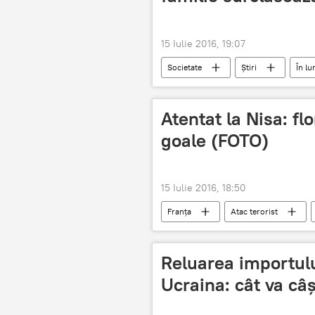
15 Iulie 2016, 19:07
Societate
Știri
În l
Educație
Atentat la Nisa: flo
goale (FOTO)
15 Iulie 2016, 18:50
Franța
Atac terorist
Mobilizare
Reluarea importului
Ucraina: cât va câș