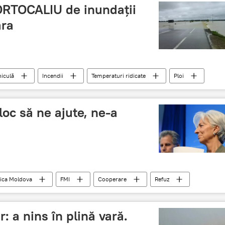
RTOCALIU de inundații
ara
iculă
Incendii
Temperaturi ridicate
Ploi
Cod
loc să ne ajute, ne-a
ica Moldova
FMI
Cooperare
Refuz
Deficit bugetar
Guvernul Republicii Moldova
 a nins în plină vară.