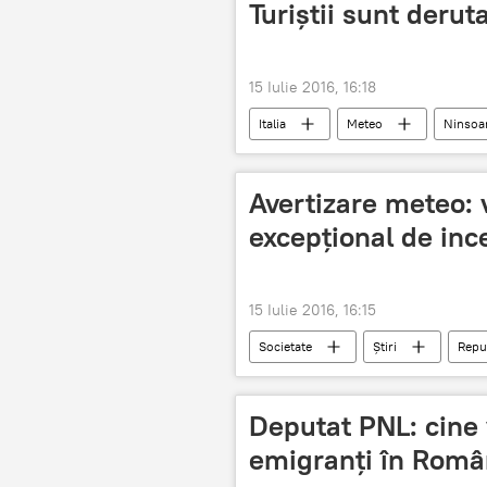
Turiștii sunt deruta
15 Iulie 2016, 16:18
Italia
Meteo
Ninsoa
Avertizare meteo: 
excepțional de inc
15 Iulie 2016, 16:15
Societate
Știri
Repu
incendii
Deputat PNL: cine 
emigranți în Român