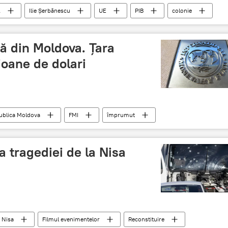
A
Ilie Șerbănescu
UE
PIB
colonie
ă din Moldova. Ţara
ioane de dolari
ublica Moldova
FMI
împrumut
a tragediei de la Nisa
Nisa
Filmul evenimentelor
Reconstituire