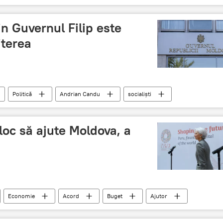
in Guvernul Filip este
terea
Politică
Andrian Candu
socialiști
re
loc să ajute Moldova, a
Economie
Acord
Buget
Ajutor