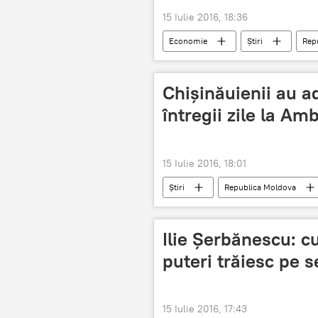
15 Iulie 2016, 18:36
Economie
Știri
Rep
Kiev
Energie electrică
Chișinăuienii au a
întregii zile la Am
15 Iulie 2016, 18:01
Știri
Republica Moldova
Ilie Şerbănescu: cu
puteri trăiesc pe 
15 Iulie 2016, 17:43