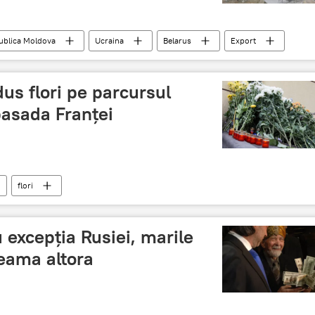
ublica Moldova
Ucraina
Belarus
Export
Import
Profit
dus flori pe parcursul
basada Franței
flori
 excepția Rusiei, marile
seama altora