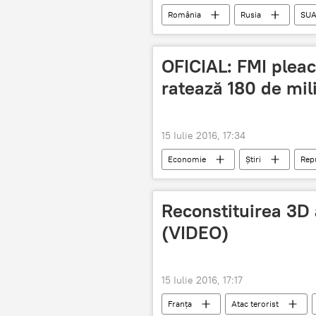
România
Rusia
SU
Românii
OFICIAL: FMI pleac
ratează 180 de mil
15 Iulie 2016, 17:34
Economie
Știri
Rep
Reconstituirea 3D 
(VIDEO)
15 Iulie 2016, 17:17
Franța
Atac terorist