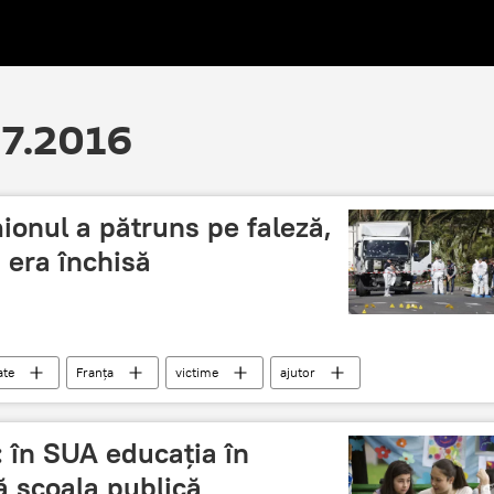
07.2016
ionul a pătruns pe faleză,
 era închisă
ate
Franța
victime
ajutor
rtor ocular
hoteluri
deschise
n SUA educația în
ă școala publică