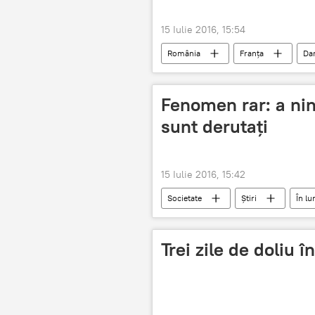
15 Iulie 2016, 15:54
România
Franța
Da
Fenomen rar: a nins
sunt derutați
15 Iulie 2016, 15:42
Societate
Știri
În l
Fenomen rar
Trei zile de doliu î