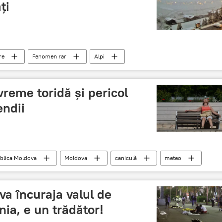
ți
re
Fenomen rar
Alpi
vreme toridă şi pericol
endii
blica Moldova
Moldova
caniculă
meteo
va încuraja valul de
ia, e un trădător!