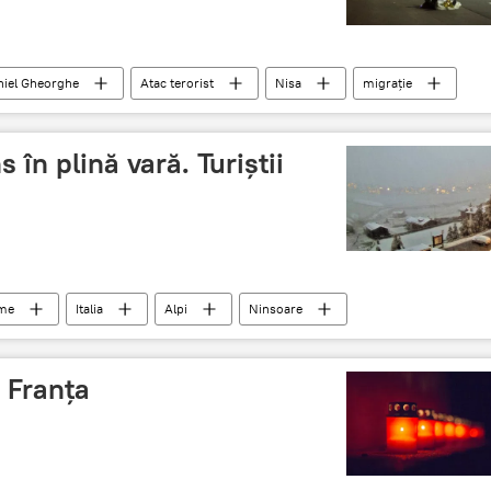
niel Gheorghe
Atac terorist
Nisa
migrație
 în plină vară. Turiștii
ume
Italia
Alpi
Ninsoare
n Franța