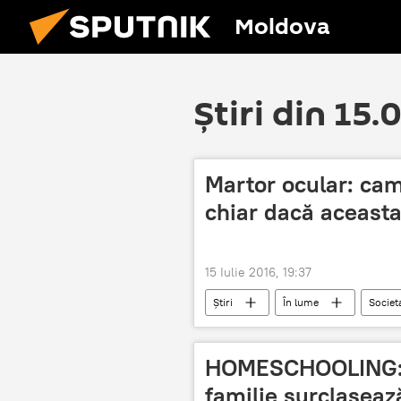
Moldova
Știri din 15.
Martor ocular: cam
chiar dacă aceasta
15 Iulie 2016, 19:37
Știri
În lume
Societ
solidaritate
Nisa
Ma
HOMESCHOOLING: î
familie surclaseaz