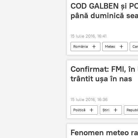
COD GALBEN şi PO
până duminică se
15 Iulie 2016, 16:41
România
Meteo
Can
inundații
avertizare
Confirmat: FMI, în 
trântit ușa în nas
15 Iulie 2016, 16:36
Politică
Știri
Republ
Negocieri
Memorandum
Garanții
Fenomen meteo rar: