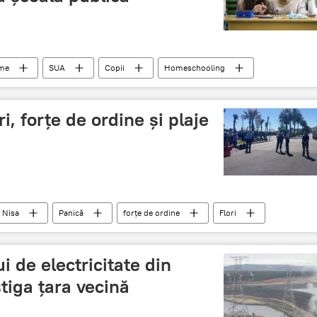
ume
SUA
Copii
Homeschooling
ri, forțe de ordine și plaje
Nisa
Panică
forțe de ordine
Flori
 de electricitate din
tiga țara vecină