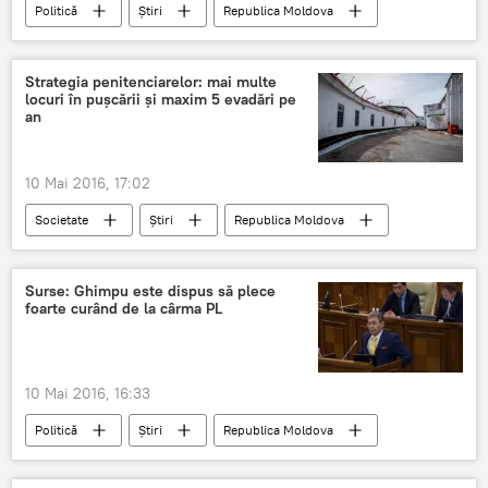
Politică
Știri
Republica Moldova
Maia Sandu
Platforma DA
Andrei Năstase
Alegeri prezidenţiale
Strategia penitenciarelor: mai multe
locuri în puşcării şi maxim 5 evadări pe
PAS
Candidat unic
an
10 Mai 2016, 17:02
Societate
Știri
Republica Moldova
Moldova
puşcărie
strategie
penitenciar
Surse: Ghimpu este dispus să plece
foarte curând de la cârma PL
10 Mai 2016, 16:33
Politică
Știri
Republica Moldova
PL
Dorin Chirtoacă
Mihai Ghimpu