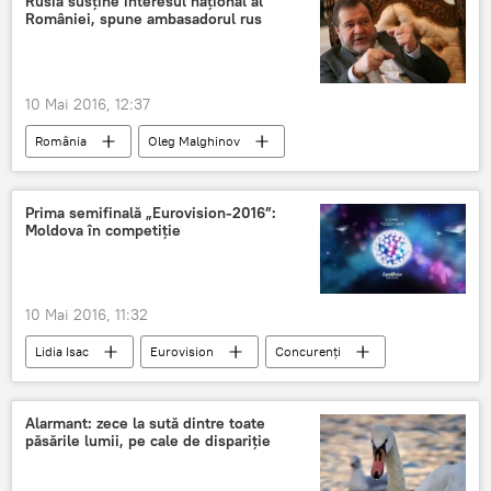
Rusia susține interesul național al
României, spune ambasadorul rus
10 Mai 2016, 12:37
România
Oleg Malghinov
relații bilaterale
Ambasadorul FR
proiecte comune
relații ruso-române
Prima semifinală „Eurovision-2016”:
Moldova în competiție
10 Mai 2016, 11:32
Lidia Isac
Eurovision
Concurenți
semifinală
Voturi
Stockholm
Alarmant: zece la sută dintre toate
păsările lumii, pe cale de dispariție