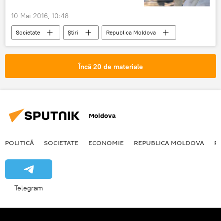
10 Mai 2016, 10:48
Societate
Știri
Republica Moldova
Ministerul Mediului
Protecție
Încă 20 de materiale
Moldova
POLITICĂ
SOCIETATE
ECONOMIE
REPUBLICA MOLDOVA
R
Telegram