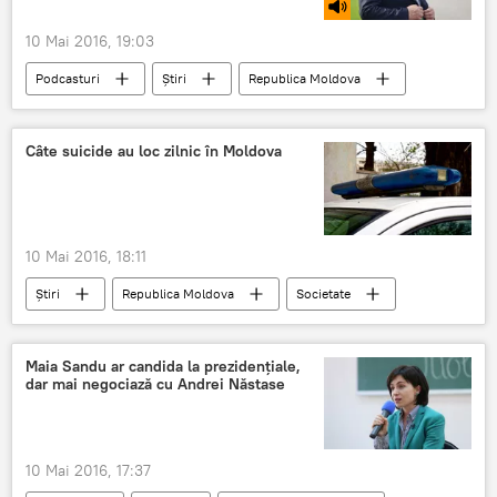
10 Mai 2016, 19:03
Podcasturi
Știri
Republica Moldova
Câte suicide au loc zilnic în Moldova
10 Mai 2016, 18:11
Știri
Republica Moldova
Societate
Moldova
suicid
tendință de suicid
zilnic
Maia Sandu ar candida la prezidențiale,
dar mai negociază cu Andrei Năstase
10 Mai 2016, 17:37