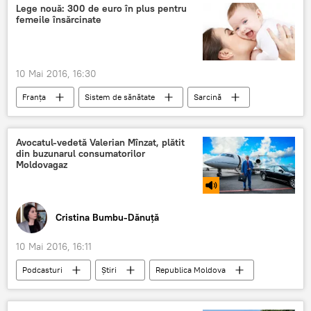
Rating
Pragul electoral
Lege nouă: 300 de euro în plus pentru
femeile însărcinate
10 Mai 2016, 16:30
Franța
Sistem de sănătate
Sarcină
Femei însărcinate
alocații
Fumat
țigări
Avocatul-vedetă Valerian Mînzat, plătit
din buzunarul consumatorilor
Moldovagaz
Cristina Bumbu-Dănuță
10 Mai 2016, 16:11
Podcasturi
Știri
Republica Moldova