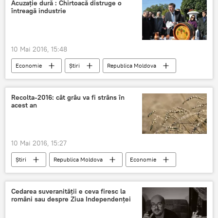
Acuzație dură : Chirtoacă distruge o
întreagă industrie
10 Mai 2016, 15:48
Economie
Știri
Republica Moldova
Reforme
Dorin Chirtoacă
Distrugere
Schimbări
Publicitate
Recolta-2016: cât grâu va fi strâns în
acest an
Industrie
10 Mai 2016, 15:27
Știri
Republica Moldova
Economie
grâu
2016
recoltare
Seviciul Hidrometeorologic
Cedarea suveranității e ceva firesc la
români sau despre Ziua Independenței