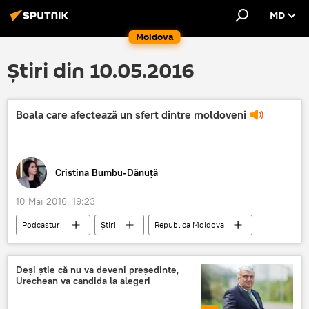
MD
Moldova
Știri din 10.05.2016
Boala care afectează un sfert dintre moldoveni
Cristina Bumbu-Dănuță
10 Mai 2016, 19:23
Podcasturi
Știri
Republica Moldova
Deși știe că nu va deveni președinte,
Urechean va candida la alegeri