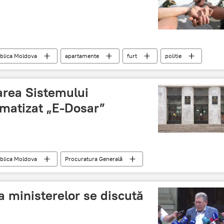
blica Moldova
apartamente
furt
politie
area Sistemului
omatizat „E-Dosar”
blica Moldova
Procuratura Generală
r
Prezentare
avantaje
 ministerelor se discută