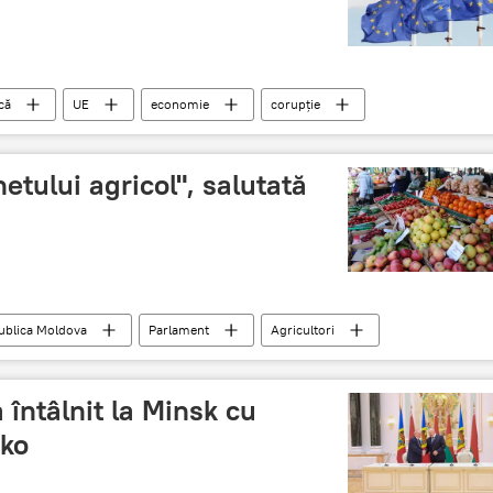
că
UE
economie
corupţie
dezvoltare
integrare
etului agricol", salutată
ublica Moldova
Parlament
Agricultori
col
Susţinere
 întâlnit la Minsk cu
nko