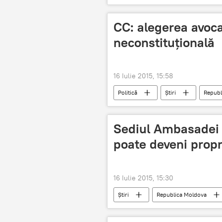
CC: alegerea avoca
neconstituţională
16 Iulie 2015, 15:58
Politică
Știri
Republ
avocatul poporului
parlamen
Sediul Ambasadei 
poate deveni propr
16 Iulie 2015, 15:30
Știri
Republica Moldova
arendă
Rusia