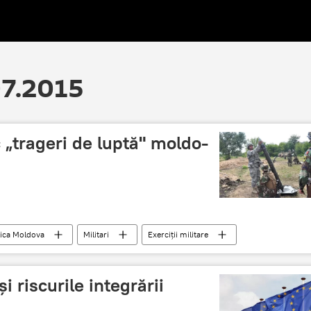
07.2015
c „trageri de luptă" moldo-
ica Moldova
Militari
Exerciţii militare
i riscurile integrării