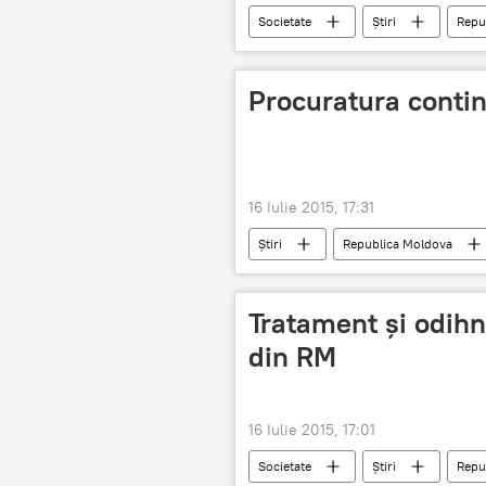
Societate
Știri
Repu
Procuratura contin
16 Iulie 2015, 17:31
Știri
Republica Moldova
Caravita Co” SRL
anchetă, ar
Tratament și odihnă
din RM
16 Iulie 2015, 17:01
Societate
Știri
Repu