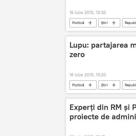
16 Iulie 2015, 13:32
Politică
Știri
Republ
coalitie
partajare
fu
Lupu: partajarea m
zero
16 Iulie 2015, 13:20
Politică
Știri
Republ
Experți din RM și 
proiecte de admini