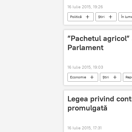
16 Iulie 2015, 19:26
Politică
Știri
În lum
Nicolae Timofti
Minsk
”Pachetul agricol” 
Parlament
16 Iulie 2015, 19:03
Economie
Știri
Rep
Agricultura RM
Proiecte de le
Legea privind contr
promulgată
16 Iulie 2015, 17:31