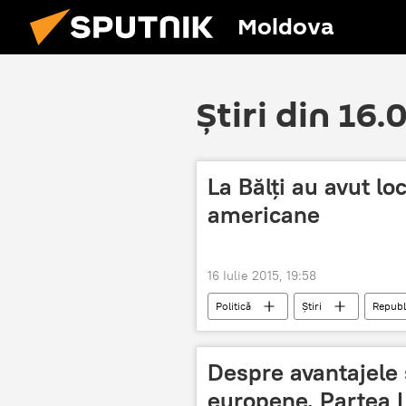
Moldova
Știri din 16.
La Bălţi au avut lo
americane
16 Iulie 2015, 19:58
Politică
Știri
Republ
Trageri de luptă
Despre avantajele ş
europene. Partea I