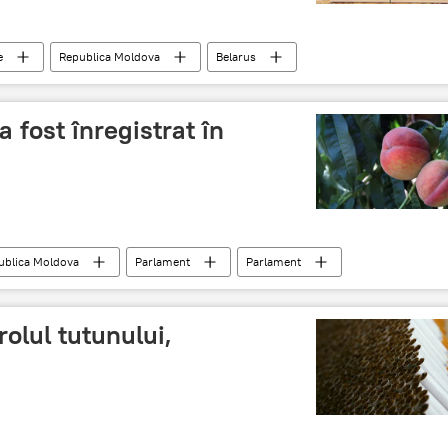
e
Republica Moldova
Belarus
Vizită oficială
Aleksandr Lukaşenko
a fost înregistrat în
ublica Moldova
Parlament
Parlament
gi
Suport
Pachetul agricol
olul tutunului,