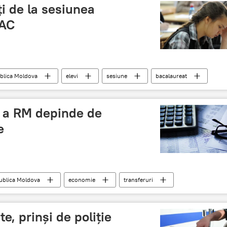
ţi de la sesiunea
BAC
blica Moldova
elevi
sesiune
bacalaureat
ă a RM depinde de
e
ublica Moldova
economie
transferuri
e, prinşi de poliţie