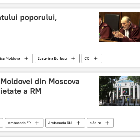
tului poporului,
ica Moldova
Ecaterina Burlacu
CC
t
Moldovei din Moscova
ietate a RM
Ambasada FR
Ambasada RM
clădire