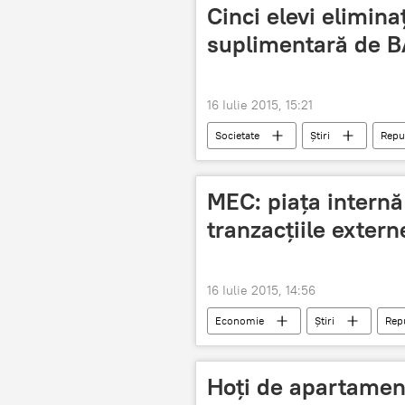
Cinci elevi elimina
suplimentară de 
16 Iulie 2015, 15:21
Societate
Știri
Repu
eliminaţi
MEC: piața intern
tranzacțiile extern
16 Iulie 2015, 14:56
Economie
Știri
Rep
Hoţi de apartament