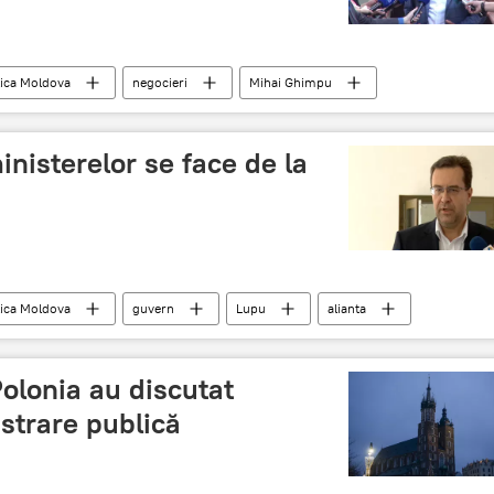
ica Moldova
negocieri
Mihai Ghimpu
ncţii
inisterelor se face de la
ica Moldova
guvern
Lupu
alianta
Polonia au discutat
strare publică