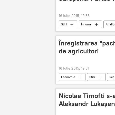
16 Iulie 2015, 19:38
Știri
În lume
Analiti
extindere
reforme
Înregistrarea "pach
de agricultori
16 Iulie 2015, 19:31
Economie
Știri
Rep
Proiecte de legi
Pachetul agri
Nicolae Timofti s-a
Aleksandr Lukaşe