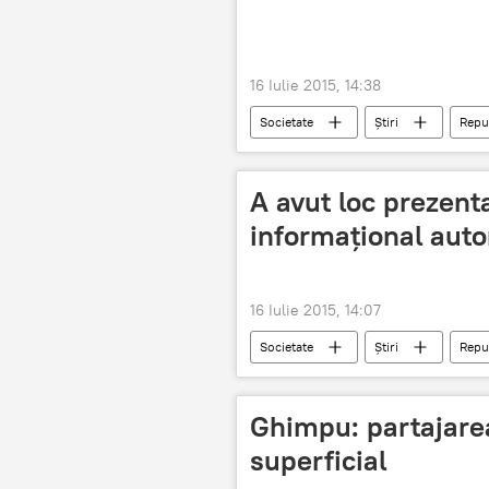
16 Iulie 2015, 14:38
Societate
Știri
Repu
hoţ
A avut loc prezent
informaţional aut
16 Iulie 2015, 14:07
Societate
Știri
Repu
Procuratura Generală
e-Dosa
Ghimpu: partajarea
superficial