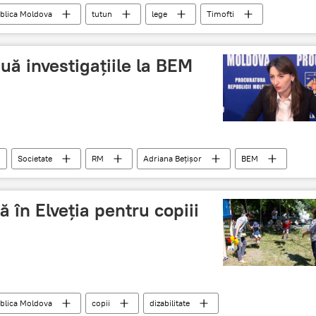
blica Moldova
tutun
lege
Timofti
uă investigațiile la BEM
Societate
RM
Adriana Bețișor
BEM
est
scheme
 în Elveția pentru copiii
blica Moldova
copii
dizabilitate