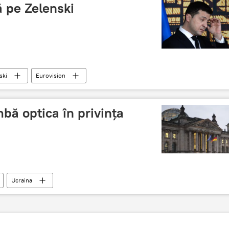
ă pe Zelenski
ski
Eurovision
bă optica în privinţa
Ucraina