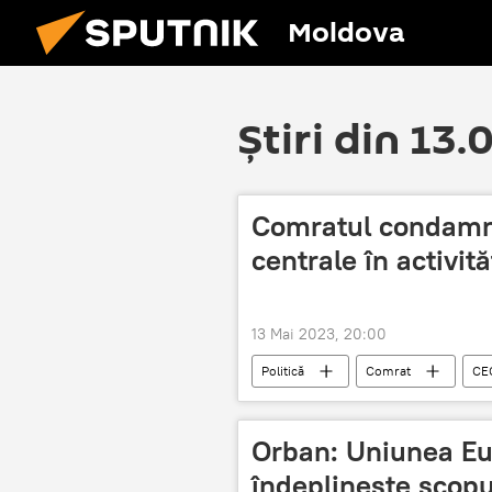
Moldova
Știri din 13
Comratul condamnă
centrale în activit
13 Mai 2023, 20:00
Politică
Comrat
CE
Orban: Uniunea Eu
îndeplinește scopul