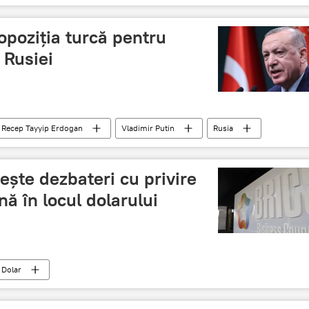
opoziția turcă pentru
 Rusiei
Recep Tayyip Erdogan
Vladimir Putin
Rusia
ește dezbateri cu privire
 în locul dolarului
Dolar