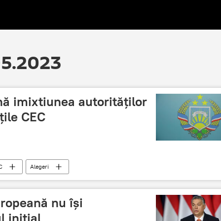
.05.2023
 imixtiunea autorităților
ățile CEC
C
Alegeri
ropeană nu își
 inițial