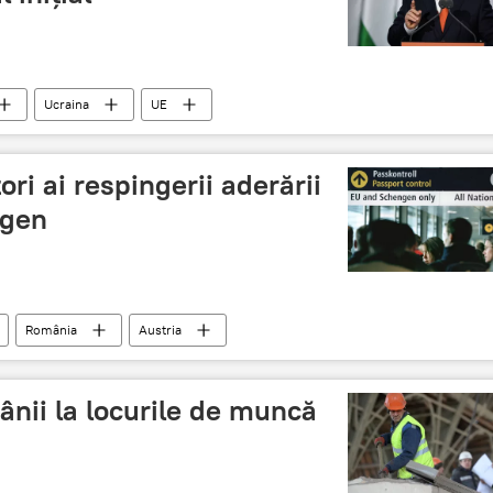
Ucraina
UE
ori ai respingerii aderării
ngen
România
Austria
nii la locurile de muncă