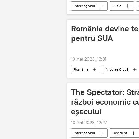
Internațional
Rusia
România devine te
pentru SUA
13 Mai 2023, 13:31
România
Nicolae Ciucă
The Spectator: Str
război economic c
eșecului
13 Mai 2023, 12:27
Internațional
Occident