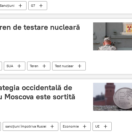
Sancțiuni
G7
ren de testare nucleară
SUA
Teren
Test nuclear
ategia occidentală de
u Moscova este sortită
sancțiuni împotriva Rusiei
Economie
UE