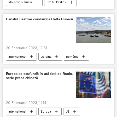
Moldova și Rusia
Dmitri Peskov
Moldova
Rusia
relații bileterale
isterie
rusofobie
dialog constructiv
Canalul Bâstroe condamnă Delta Dunării
20 Februarie 2023, 12:31
Internațional
Ucraina
România
Dunărea
Europa se scufundă în ură față de Rusia,
scrie presa chineză
20 Februarie 2023, 11:14
Internațional
Europa
UE