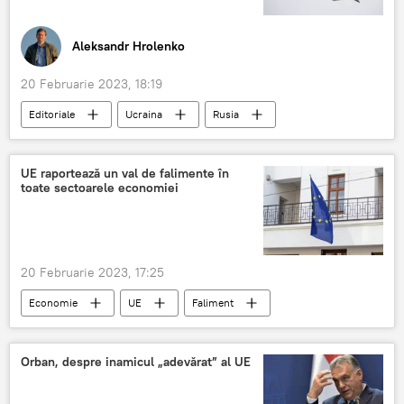
Aleksandr Hrolenko
20 Februarie 2023, 18:19
Editoriale
Ucraina
Rusia
India
Su-57
UE raportează un val de falimente în
toate sectoarele economiei
20 Februarie 2023, 17:25
Economie
UE
Faliment
întreprinderi
Orban, despre inamicul „adevărat” al UE