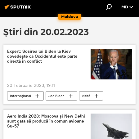
MD
Moldova
Știri din 20.02.2023
Expert: Sosirea lui Biden la Kiev
dovedește că Occidentul este parte
directă în conflict
20 Februarie 2023, 19:11
Internațional
Joe Biden
vizită
Kiev
Aero India 2023: Moscova și New Delhi
sunt gata să producă în comun avioane
Su-57