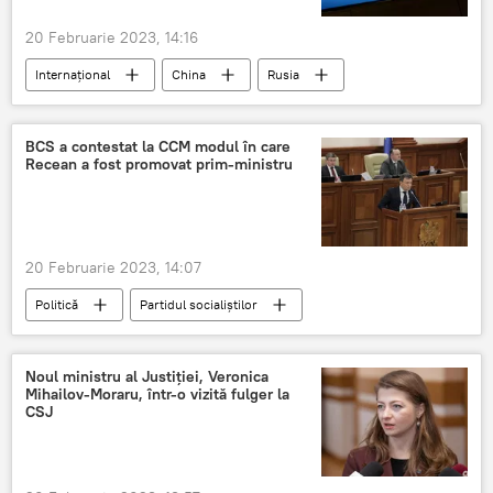
20 Februarie 2023, 14:16
Internațional
China
Rusia
SUA
Relații internaționale
diplomație
BCS a contestat la CCM modul în care
Recean a fost promovat prim-ministru
20 Februarie 2023, 14:07
Politică
Partidul socialiștilor
Partidul Comuniștilor
PSRM
PCRM
Curtea Constituțională
Dorin Recean
Noul ministru al Justiției, Veronica
Mihailov-Moraru, într-o vizită fulger la
CSJ