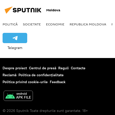
Moldova
POLITICĂ
SOCIETATE
ECONOMIE
REPUBLICA MOLDOVA
R
Telegram
Despre proiect
Centrul de presă
Reguli
Contacte
Reclamă
Politica de confidențialitate
Politica privind cookie-urile
Feedback
© 2026 Sputnik Toate drepturile sunt garantate. 18+