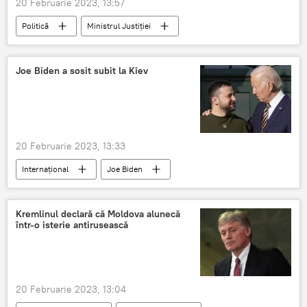
20 Februarie 2023, 13:57
Politică
Ministrul Justiţiei
Curtea Supremă de Justiție
Vizită
Joe Biden a sosit subit la Kiev
20 Februarie 2023, 13:33
Internațional
Joe Biden
Volodimir Zelenski
Vizită
Kiev
Confruntare
Kremlinul declară că Moldova alunecă
într-o isterie antirusească
20 Februarie 2023, 13:04