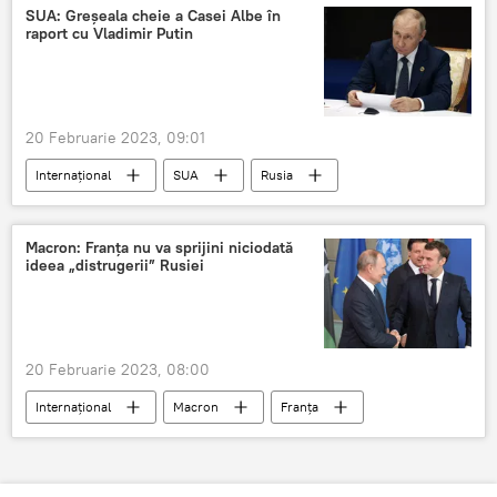
atac terorist
SUA: Greșeala cheie a Casei Albe în
raport cu Vladimir Putin
20 Februarie 2023, 09:01
Internațional
SUA
Rusia
Casa Alba
Macron: Franța nu va sprijini niciodată
ideea „distrugerii” Rusiei
20 Februarie 2023, 08:00
Internațional
Macron
Franța
Rusia
NATO