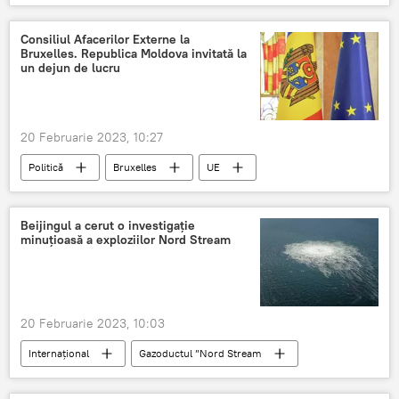
Ură
Rusia
Consiliul Afacerilor Externe la
Bruxelles. Republica Moldova invitată la
un dejun de lucru
20 Februarie 2023, 10:27
Politică
Bruxelles
UE
Moldova
Beijingul a cerut o investigație
minuțioasă a exploziilor Nord Stream
20 Februarie 2023, 10:03
Internațional
Gazoductul ”Nord Stream
Nord Stream - 2
China
Investigație