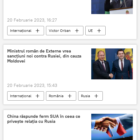
20 Februarie 2023, 16:27
Internațional
Victor Orban
UE
sancțiuni
inamic
Ministrul român de Externe vrea
sancțiuni noi contra Rusiei, din cauza
Moldovei
20 Februarie 2023, 15:43
Internațional
România
Rusia
sancțiuni
rusofobie
China răspunde ferm SUA în ceea ce
privește relația cu Rusia