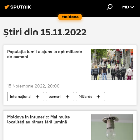
MD
Moldova
Știri din 15.11.2022
Populația lumii a ajuns la opt miliarde
de oameni
15 Noiembrie 2022, 20:00
Internațional
oameni
Miliarde
Pământ
pământ arabil
Moldova în întuneric: Mai multe
localități au rămas fără lumină