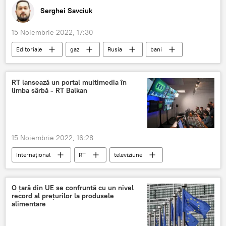
Serghei Savciuk
15 Noiembrie 2022, 17:30
Editoriale
gaz
Rusia
bani
europeni
RT lansează un portal multimedia în
limba sârbă - RT Balkan
15 Noiembrie 2022, 16:28
Internațional
RT
televiziune
O țară din UE se confruntă cu un nivel
record al prețurilor la produsele
alimentare