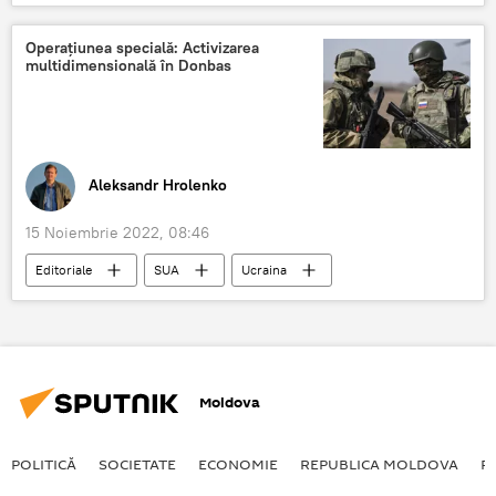
Jens Stoltenberg
Operațiunea specială: Activizarea
multidimensională în Donbas
Aleksandr Hrolenko
15 Noiembrie 2022, 08:46
Editoriale
SUA
Ucraina
NATO
Donbas
Moldova
POLITICĂ
SOCIETATE
ECONOMIE
REPUBLICA MOLDOVA
R