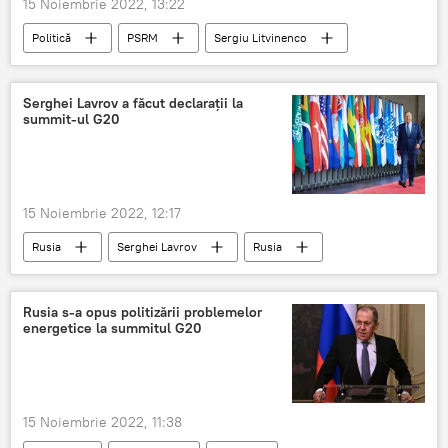
15 Noiembrie 2022, 13:22
Politică
PSRM
Sergiu Litvinenco
Serghei Lavrov a făcut declarații la
summit-ul G20
15 Noiembrie 2022, 12:17
Rusia
Serghei Lavrov
Rusia
summit
G20
Rusia s-a opus politizării problemelor
energetice la summitul G20
15 Noiembrie 2022, 11:38