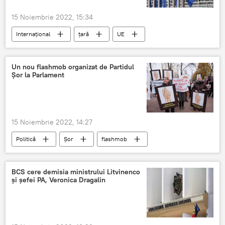
15 Noiembrie 2022, 15:34
Internațional
țară
UE
Prețuri
produse alimentare
Un nou flashmob organizat de Partidul
Șor la Parlament
15 Noiembrie 2022, 14:27
Politică
Șor
flashmob
Parlament
Demisie
BCS cere demisia ministrului Litvinenco
și șefei PA, Veronica Dragalin