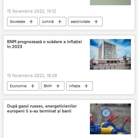
15 Noiembrie 2022, 19:12
Societate
lumină
electricitate
pană de curent
BNM prognozează o scădere a inflației
în 2023
15 Noiembrie 2022, 18:28
Economie
BNM
inflație
După gazul rusesc, energeticienilor
europeni li s-au terminat și banii