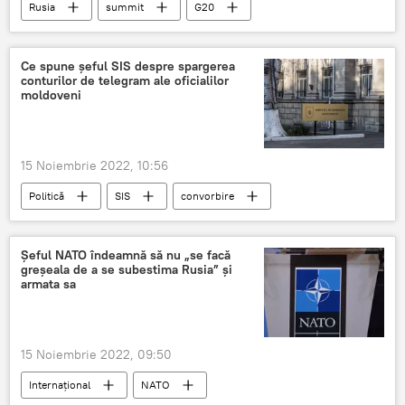
Rusia
summit
G20
Ce spune șeful SIS despre spargerea
conturilor de telegram ale oficialilor
moldoveni
15 Noiembrie 2022, 10:56
Politică
SIS
convorbire
Telegram"
Șeful NATO îndeamnă să nu „se facă
greșeala de a se subestima Rusia” și
armata sa
15 Noiembrie 2022, 09:50
Internațional
NATO