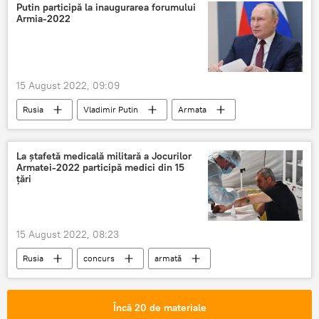
Putin participă la inaugurarea forumului
Armia-2022
15 August 2022, 09:09
Rusia
Vladimir Putin
Armata
Forum
La ștafetă medicală militară a Jocurilor
Armatei-2022 participă medici din 15
țări
15 August 2022, 08:23
Rusia
concurs
armată
Încă 20 de materiale