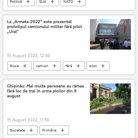
Politică
SUA
NATO
Ucraina
industria
militară
corporații
La „Armata-2022” este prezentat
prototipul camionului militar fără pilot
„Ural”
15 August 2022, 12:40
Rusia
camion
fără
pilot
Forum
Armata
Chișinău: Mai multe persoane au rămas
fără loc de trai în urma ploilor din 9
august
15 August 2022, 11:50
Societate
Primărie