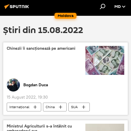
MD
Moldova
Știri din 15.08.2022
Chinezii îi sancționează pe americani
Bogdan Duca
15 August 2022, 19:30
Internațional
China
SUA
Economie
Ministrul Agriculturii s-a întâlnit cu
ambasadorul rus