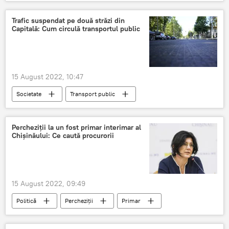
primărie Chişinău
locatari
Trafic suspendat pe două străzi din
Capitală: Cum circulă transportul public
15 August 2022, 10:47
Societate
Transport public
trafic sistat pe o stradă din Chișinău
Apeduct
Percheziții la un fost primar interimar al
Chișinăului: Ce caută procurorii
15 August 2022, 09:49
Politică
Percheziții
Primar
Chișinău