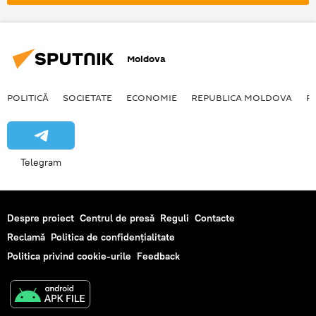
Moldova
POLITICĂ
SOCIETATE
ECONOMIE
REPUBLICA MOLDOVA
R
Telegram
Despre proiect
Centrul de presă
Reguli
Contacte
Reclamă
Politica de confidențialitate
Politica privind cookie-urile
Feedback