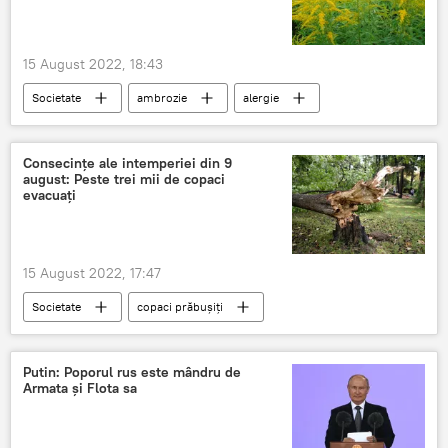
15 August 2022, 18:43
Societate
ambrozie
alergie
alergologul
Consecințe ale intemperiei din 9
august: Peste trei mii de copaci
evacuați
15 August 2022, 17:47
Societate
copaci prăbușiți
tăierea copacilor
pagubele intemperiilor
Putin: Poporul rus este mândru de
Armata şi Flota sa