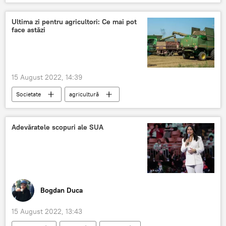
Armata
Ultima zi pentru agricultori: Ce mai pot
face astăzi
15 August 2022, 14:39
Societate
agricultură
agricultorii moldoveni
accize
Motorină
Adevăratele scopuri ale SUA
Bogdan Duca
15 August 2022, 13:43