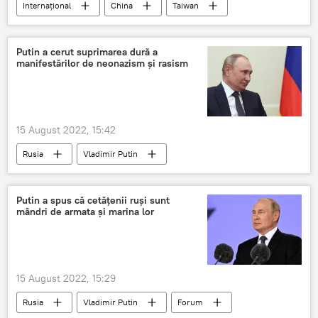
Internațional
China
Taiwan
SUA
Putin a cerut suprimarea dură a
manifestărilor de neonazism și rasism
15 August 2022, 15:42
Rusia
Vladimir Putin
Al Doilea Război Mondial
Nazism
Fascism
neofascism
rusofobia
Putin a spus că cetățenii ruși sunt
mândri de armata și marina lor
15 August 2022, 15:29
Rusia
Vladimir Putin
Forum