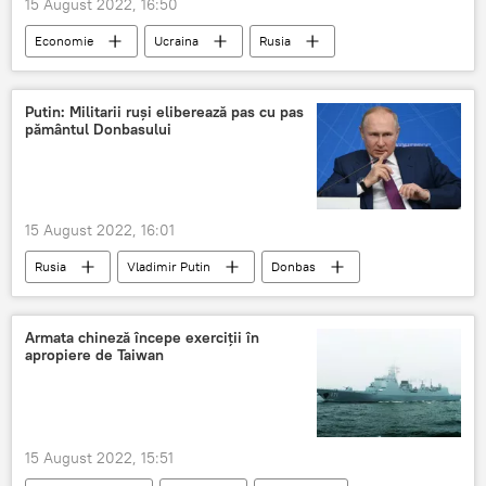
15 August 2022, 16:50
Economie
Ucraina
Rusia
subsol
Zăcăminte
gaze naturale
Putin: Militarii ruși eliberează pas cu pas
pământul Donbasului
15 August 2022, 16:01
Rusia
Vladimir Putin
Donbas
operațiune
militară
Ucraina
Armata chineză începe exerciții în
apropiere de Taiwan
15 August 2022, 15:51