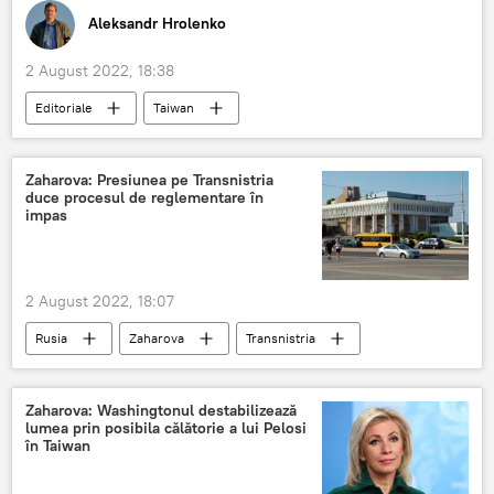
Aleksandr Hrolenko
2 August 2022, 18:38
Editoriale
Taiwan
Zaharova: Presiunea pe Transnistria
duce procesul de reglementare în
impas
2 August 2022, 18:07
Rusia
Zaharova
Transnistria
Zaharova: Washingtonul destabilizează
lumea prin posibila călătorie a lui Pelosi
în Taiwan