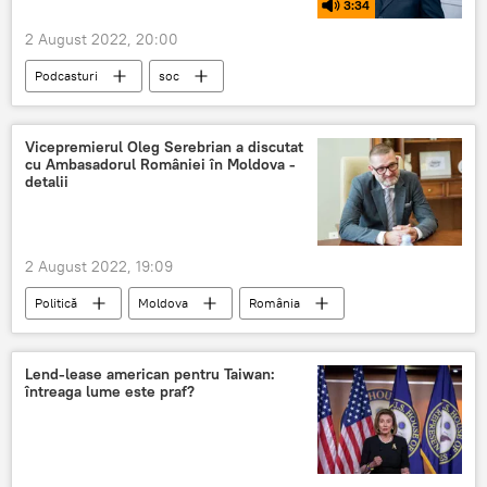
3:34
2 August 2022, 20:00
Podcasturi
soc
Vicepremierul Oleg Serebrian a discutat
cu Ambasadorul României în Moldova -
detalii
2 August 2022, 19:09
Politică
Moldova
România
dialog
ambasador
Tiraspol
Lend-lease american pentru Taiwan:
întreaga lume este praf?