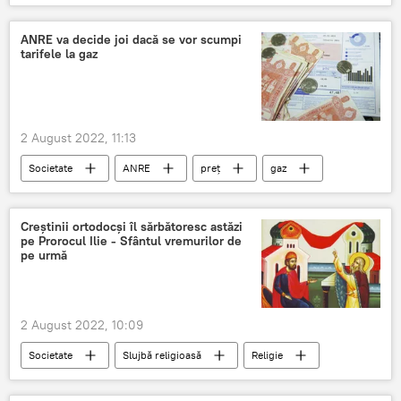
ANRE va decide joi dacă se vor scumpi
tarifele la gaz
2 August 2022, 11:13
Societate
ANRE
preț
gaz
Creștinii ortodocși îl sărbătoresc astăzi
pe Prorocul Ilie - Sfântul vremurilor de
pe urmă
2 August 2022, 10:09
Societate
Slujbă religioasă
Religie
sarbatori religioase