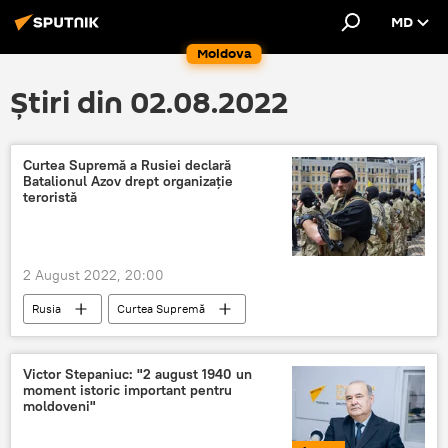
MD
Moldova
Știri din 02.08.2022
Curtea Supremă a Rusiei declară
Batalionul Azov drept organizaţie
teroristă
2 August 2022, 20:00
Rusia
Curtea Supremă
Batalionul Azov
Victor Stepaniuc: "2 august 1940 un
moment istoric important pentru
moldoveni"