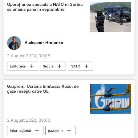
Operațiunea specială a NATO în Serbia
se amână până în septembrie
Aleksandr Hrolenko
2 August 2022, 09:06
Editoriale
Serbia
NATO
septembrie
Gazprom: Ucraina limitează fluxul de
gaze rusești către UE
2 August 2022, 08:00
Internațional
gazprom