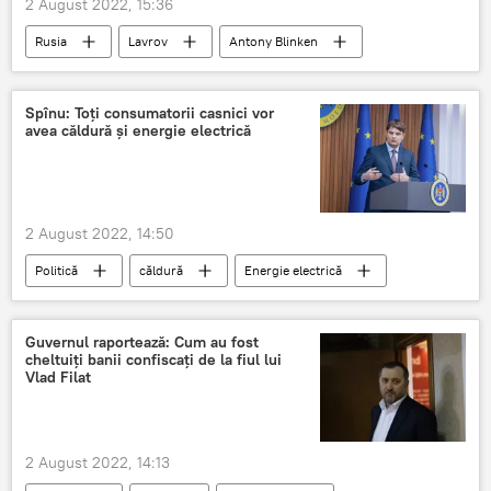
2 August 2022, 15:36
Rusia
Lavrov
Antony Blinken
Ucraina
rachete HIMARS
Spînu: Toți consumatorii casnici vor
avea căldură și energie electrică
2 August 2022, 14:50
Politică
căldură
Energie electrică
consumator final
Gaz
Guvernul raportează: Cum au fost
cheltuiți banii confiscați de la fiul lui
Vlad Filat
2 August 2022, 14:13