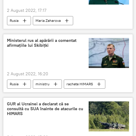
2 August 2022, 17:17
Rusia
Maria Zaharova
Ministerul rus al apărării a comentat
afirmațiile lui Skibițki
2 August 2022, 16:20
Rusia
ministru
rachete HIMARS
GUR al Ucrainei a declarat că se
consultă cu SUA înainte de atacurile cu
HIMARS