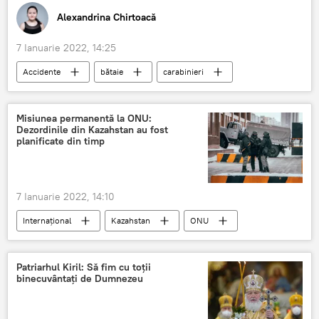
Alexandrina Chirtoacă
7 Ianuarie 2022, 14:25
Accidente
bătaie
carabinieri
Durlești
Știri din Moldova
Misiunea permanentă la ONU:
Dezordinile din Kazahstan au fost
planificate din timp
7 Ianuarie 2022, 14:10
Internațional
Kazahstan
ONU
dezordini
Patriarhul Kiril: Să fim cu toții
binecuvântați de Dumnezeu