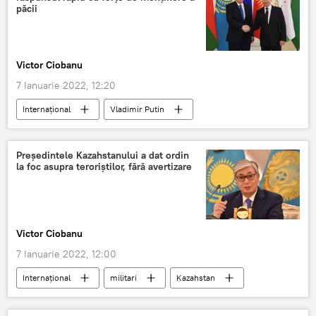
păcii
Victor Ciobanu
7 Ianuarie 2022, 12:20
Internațional
Vladimir Putin
Kazahstan
președinte
Președintele Kazahstanului a dat ordin
la foc asupra teroriștilor, fără avertizare
Victor Ciobanu
7 Ianuarie 2022, 12:00
Internațional
militari
Kazahstan
proteste
foc