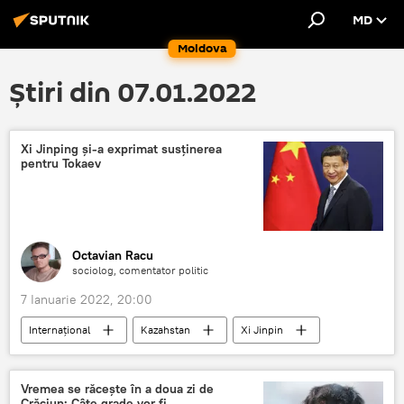
MD
Moldova
Știri din 07.01.2022
Xi Jinping și-a exprimat susținerea
pentru Tokaev
Octavian Racu
sociolog, comentator politic
7 Ianuarie 2022, 20:00
Internațional
Kazahstan
Xi Jinpin
dezordini
Vremea se răcește în a doua zi de
Crăciun: Câte grade vor fi