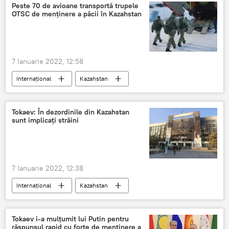
Peste 70 de avioane transportă trupele
OTSC de menținere a păcii în Kazahstan
7 Ianuarie 2022, 12:58
Internațional
Kazahstan
trupe de menținere a păcii
Tokaev: În dezordinile din Kazahstan
sunt implicați străini
7 Ianuarie 2022, 12:38
Internațional
Kazahstan
Tokaev i-a mulțumit lui Putin pentru
răspunsul rapid cu forțe de menținere a