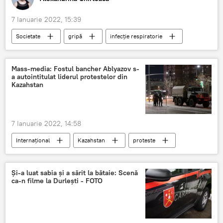
7 Ianuarie 2022, 15:39
Societate
gripă
infecție respiratorie
ANSP
Știri din Moldova
Mass-media: Fostul bancher Ablyazov s-
a autointitulat liderul protestelor din
Kazahstan
7 Ianuarie 2022, 14:58
Internațional
Kazahstan
proteste
lider
Și-a luat sabia și a sărit la bătaie: Scenă
ca-n filme la Durlești - FOTO