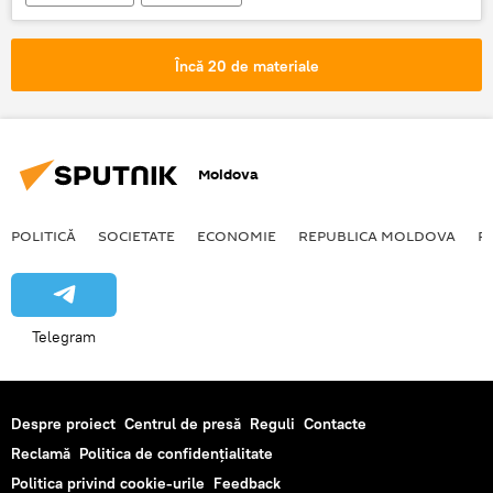
Poliția de Frontieră
punct de trecere a frontierei
hotare
Încă 20 de materiale
Știri din Moldova
Moldova
POLITICĂ
SOCIETATE
ECONOMIE
REPUBLICA MOLDOVA
R
Telegram
Despre proiect
Centrul de presă
Reguli
Contacte
Reclamă
Politica de confidențialitate
Politica privind cookie-urile
Feedback