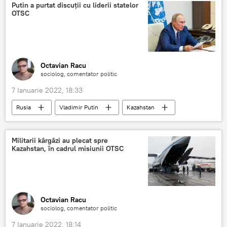
Putin a purtat discuții cu liderii statelor
OTSC
Octavian Racu
sociolog, comentator politic
7 Ianuarie 2022, 18:33
Rusia
Vladimir Putin
Kazahstan
OTSC
Militarii kârgâzi au plecat spre
Kazahstan, în cadrul misiunii OTSC
Octavian Racu
sociolog, comentator politic
7 Ianuarie 2022, 18:14