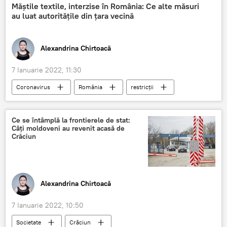
Măștile textile, interzise în România: Ce alte măsuri
au luat autoritățile din țara vecină
Alexandrina Chirtoacă
7 Ianuarie 2022, 11:30
Coronavirus
România
restricții
COVID-19
măști medicinale
Ce se întâmplă la frontierele de stat:
Câți moldoveni au revenit acasă de
Crăciun
Alexandrina Chirtoacă
7 Ianuarie 2022, 10:50
Societate
Crăciun