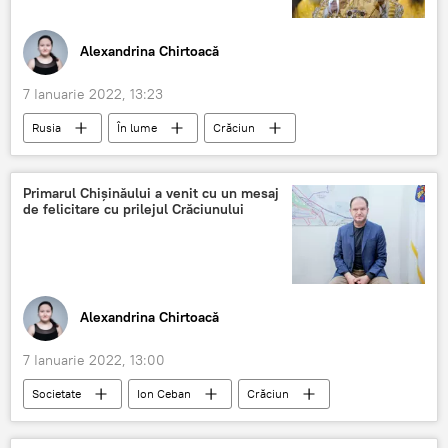
Alexandrina Chirtoacă
7 Ianuarie 2022, 13:23
Rusia
În lume
Crăciun
Patriarhul Kiril
stil vechi
Primarul Chișinăului a venit cu un mesaj
de felicitare cu prilejul Crăciunului
Alexandrina Chirtoacă
7 Ianuarie 2022, 13:00
Societate
Ion Ceban
Crăciun
Primăria Chișinău
Știri din Moldova