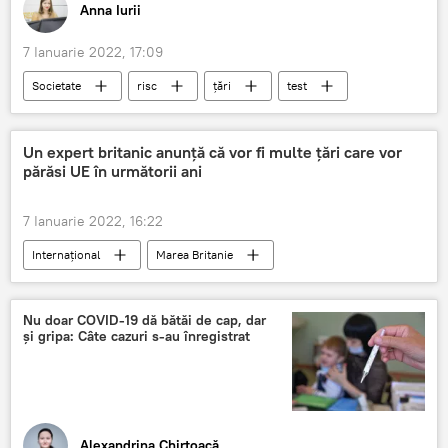
Anna Iurii
7 Ianuarie 2022, 17:09
Societate
risc
țări
test
situație epidemiologică
COVID-19
Un expert britanic anunță că vor fi multe țări care vor
părăsi UE în următorii ani
7 Ianuarie 2022, 16:22
Internațional
Marea Britanie
Uniunea Europeană
dezmembrare
Nu doar COVID-19 dă bătăi de cap, dar
și gripa: Câte cazuri s-au înregistrat
Alexandrina Chirtoacă