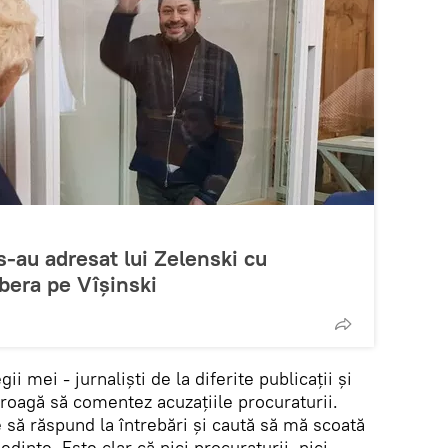
 s-au adresat lui Zelenski cu
ibera pe Vîșinski
ii mei - jurnaliști de la diferite publicații și
roagă să comentez acuzațiile procuraturii.
 să răspund la întrebări și caută să mă scoată
dințe. Este clar că nici procuraturii, nici