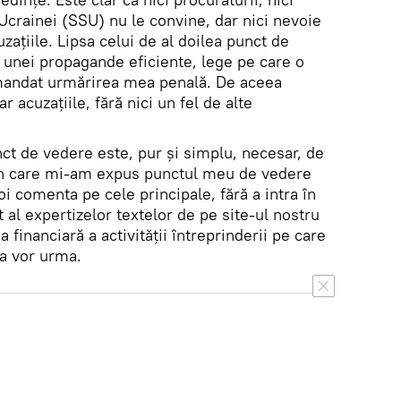
 Ucrainei (SSU) nu le convine, dar nici nevoie
ațiile. Lipsa celui de al doilea punct de
 unei propagande eficiente, lege pe care o
mandat urmărirea mea penală. De aceea
r acuzațiile, fără nici un fel de alte
ct de vedere este, pur și simplu, necesar, de
 în care mi-am expus punctul meu de vedere
oi comenta pe cele principale, fără a intra în
 al expertizelor textelor de pe site-ul nostru
a financiară a activității întreprinderii pe care
a vor urma.