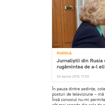
Politică
Jurnaliștii din Rusia
rugămintea de a-l el
24 Aprilie 2019, 17:00
În pauza dintre ședințe, coleg
posturi de televiziune – mă 
Însă convoiul nu-mi permite
cât mai repede din sala de șe