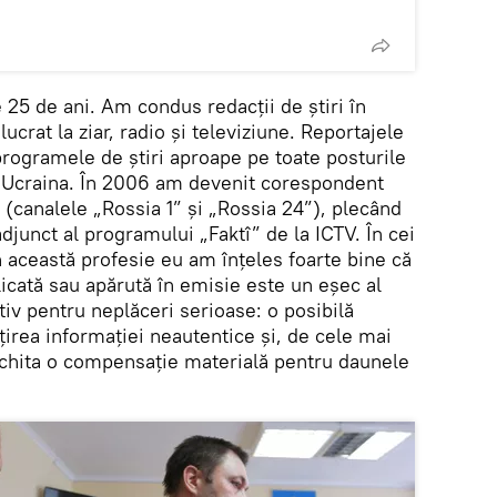
e 25 de ani. Am condus redacții de știri în
crat la ziar, radio și televiziune. Reportajele
programele de știri aproape pe toate posturile
n Ucraina. În 2006 am devenit corespondent
(canalele „Rossia 1” și „Rossia 24”), plecând
djunct al programului „Faktî” de la ICTV. În cei
 această profesie eu am înțeles foarte bine că
icată sau apărută în emisie este un eșec al
otiv pentru neplăceri serioase: o posibilă
nțirea informației neautentice și, de cele mai
achita o compensație materială pentru daunele