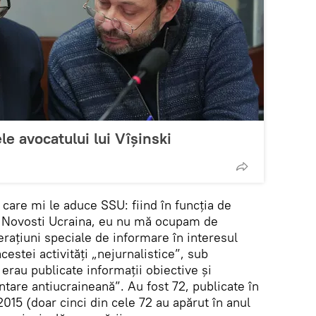
e avocatului lui Vîșinski
e care mi le aduce SSU: fiind în funcția de
IA Novosti Ucraina, eu nu mă ocupam de
rațiuni speciale de informare în interesul
cestei activități „nejurnalistice”, sub
erau publicate informații obiective și
entare antiucraineană”. Au fost 72, publicate în
2015 (doar cinci din cele 72 au apărut în anul