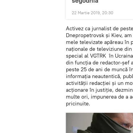
segodnia”
22 Martie 2019, 20:30
Activez ca jurnalist de pest
Dnepropetrovsk și Kiev, am lu
mele televizate apăreau în 
naționale de televiziune di
special al VGTRK în Ucraina 
din funcția de redactor-șef a
peste 25 de ani de muncă în
informația neautentică, publ
activității redacției și un m
acționare în justiție, dezmi
multe ori, impunerea de a 
pricinuite.