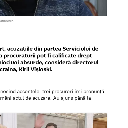
ultimedia
t, acuzațiile din partea Serviciului de
a procuraturii pot fi calificate drept
minciuni absurde, consideră directorul
raina, Kiril Vîșinski.
nosind accentele, trei procurori îmi pronunță
mâni actul de acuzare. Au ajuns până la
.