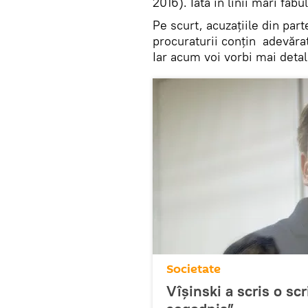
2016). Iată în linii mari fabu
Pe scurt, acuzațiile din part
procuraturii conțin adevăra
Iar acum voi vorbi mai detal
Societate
Vîșinski a scris o sc