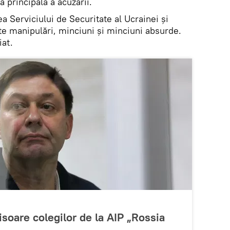
la principală a acuzării.
ea Serviciului de Securitate al Ucrainei și
te manipulări, minciuni și minciuni absurde.
iat.
risoare colegilor de la AIP „Rossia