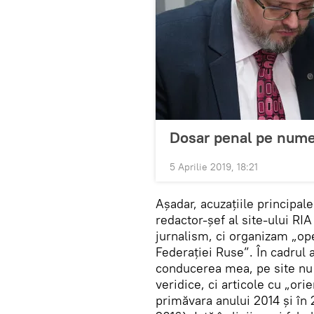
Dosar penal pe numel
5 Aprilie 2019, 18:21
Așadar, acuzațiile principal
redactor-șef al site-ului R
jurnalism, ci organizam „ope
Federației Ruse”. În cadrul a
conducerea mea, pe site nu 
veridice, ci articole cu „ori
primăvara anului 2014 și în 