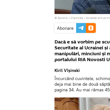
© Sputnik / Стрингер
/
Accesați arhiva m
Abonare
Dacă e să vorbim pe scur
Securitate al Ucrainei și 
manipulări, minciuni și 
portalului RIA Novosti Uc
Kiril Vîșinski
Încurcând cuvintele, schimo
deja mai bine de două săptă
pagina 34. Au mai rămas 45