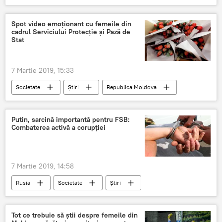
barbati
8 martie
Pregătiri
video
Spot video emoționant cu femeile din
cadrul Serviciului Protecție și Pază de
Stat
7 Martie 2019, 15:33
Societate
Știri
Republica Moldova
spot
emotionant
femeie
SPPS
Putin, sarcină importantă pentru FSB:
Combaterea activă a corupției
7 Martie 2019, 14:58
Rusia
Societate
Știri
Tot ce trebuie să știi despre femeile din