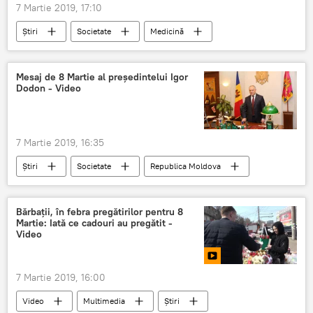
7 Martie 2019, 17:10
Știri
Societate
Medicină
Republica Moldova
Politică
medicamente compensate
anunt
Mesaj de 8 Martie al preşedintelui Igor
Dodon - Video
detalii
7 Martie 2019, 16:35
Știri
Societate
Republica Moldova
Politică
Dodon
familie
video
8 martie
Bărbații, în febra pregătirilor pentru 8
Martie: Iată ce cadouri au pregătit -
Video
7 Martie 2019, 16:00
Video
Multimedia
Știri