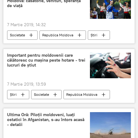
Moldova: căsătorie, venituri, speranța
de viață
7 Martie 2019, 14:32
Societate
Republica Moldova
Știri
Important pentru moldovenii care
călătoresc cu mașina peste hotare - trei
lucruri de știut
7 Martie 2019, 13:59
Știri
Societate
Republica Moldova
Moldova
Moldoveni
strainatate
calatorie
masina
Ultima Oră: Piloții moldoveni, luați
ostatici în Afganistan, s-au întors acasă
- detalii