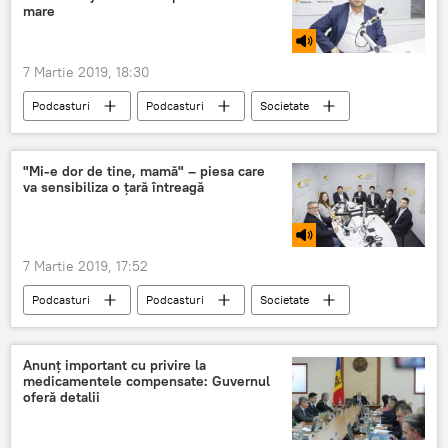
mare
7 Martie 2019, 18:30
Podcasturi
Podcasturi
Societate
Știri
Republica Moldova
oferte
Vacanțe
prețuri
odihnă
"Mi-e dor de tine, mamă" – piesa care
va sensibiliza o țară întreagă
Vacanța 2019 – oferte și circuite exotice
7 Martie 2019, 17:52
Podcasturi
Podcasturi
Societate
Știri
Republica Moldova
Cultură
Anunț important cu privire la
medicamentele compensate: Guvernul
oferă detalii