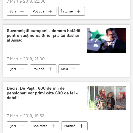
7 Martie 2019, 22:00
Știri
Politică
În lume
Uniunea Europeana
alegeri parlamentare
Populism
coalitie
Suveraniștii europeni - demers hotărât
pentru susținerea Siriei și a lui Bashar
al Assad
7 Martie 2019, 21:00
Știri
Politică
Siria
suveranitate
sustinere
Bashar al-Assad
Relații internaționale
Decis: De Paști, 600 de mii de
pensionari vor primi câte 600 de lei -
detalii
7 Martie 2019, 19:52
Știri
Societate
Politică