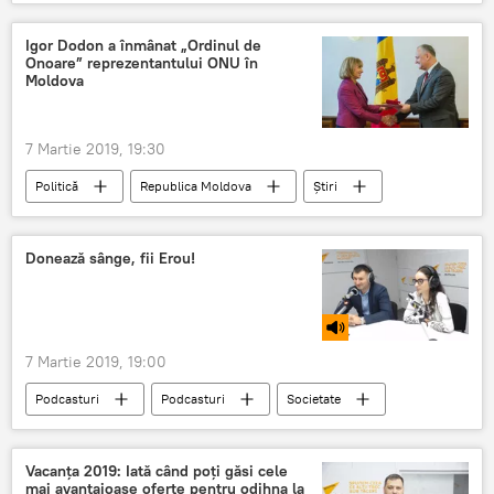
Republica Moldova
Igor Dodon a înmânat „Ordinul de
Onoare” reprezentantului ONU în
Moldova
7 Martie 2019, 19:30
Politică
Republica Moldova
Știri
Donează sânge, fii Erou!
7 Martie 2019, 19:00
Podcasturi
Podcasturi
Societate
sange
colectare
campanie
Vacanța 2019: Iată când poți găsi cele
mai avantajoase oferte pentru odihna la