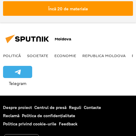
fetita
9 ani
Încă 20 de materiale
Moldova
POLITICĂ
SOCIETATE
ECONOMIE
REPUBLICA MOLDOVA
R
Telegram
Despre proiect
Centrul de presă
Reguli
Contacte
Reclamă
Politica de confidențialitate
Politica privind cookie-urile
Feedback