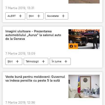
7 Martie 2019, 13:31
ALERT
Știri
Societate
Politică
Republica Moldova
Incident cu implicarea unui elicopter moldovenesc în Afganistan
Imagini uluitoare - Prezentarea
automobilului „Aurus” la salonul auto
Afganistan
moldoveni
acasă
de la Geneva
Ultima oră
detalii
12
7 Martie 2019, 13:09
Știri
Tehnologii
În lume
Societate
Multimedia
Foto
Geneva
imagini
Prezentare
Veste bună pentru moldoveni: Guvernul
va indexa pensiile cu peste 5 la sută
Automobil
Aurus Sedan
7 Martie 2019, 12:36