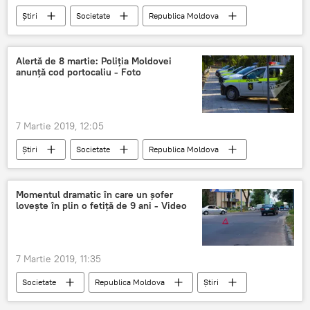
Știri
Societate
Republica Moldova
Moldova
Guvern
PDM
Vlad Plahotniuc
pensii
indexare
Alertă de 8 martie: Poliția Moldovei
anunță cod portocaliu - Foto
7 Martie 2019, 12:05
Știri
Societate
Republica Moldova
ALERT
Momentul dramatic în care un șofer
lovește în plin o fetiță de 9 ani - Video
7 Martie 2019, 11:35
Societate
Republica Moldova
Știri
moment
sofer
lovește