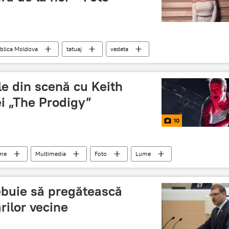
blica Moldova
tatuaj
vedeta
e din scenă cu Keith
pei „The Prodigy”
10
ume
Multimedia
Foto
Lume
t
trupa
ebuie să pregătească
ărilor vecine