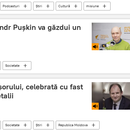
Podcasturi
Știri
Cultură
misiune
nau
dr Pușkin va găzdui un
Societate
orului, celebrată cu fast
talii
Societate
Știri
Republica Moldova