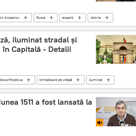
in Kosaciov
Rusia
experți
Istorie
ză, iluminat stradal și
în Capitală - Detalii
blica Moldova
limitatoare de viteză
iluminat
unea 1511 a fost lansată la