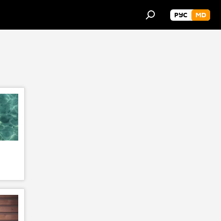
РУС
MD