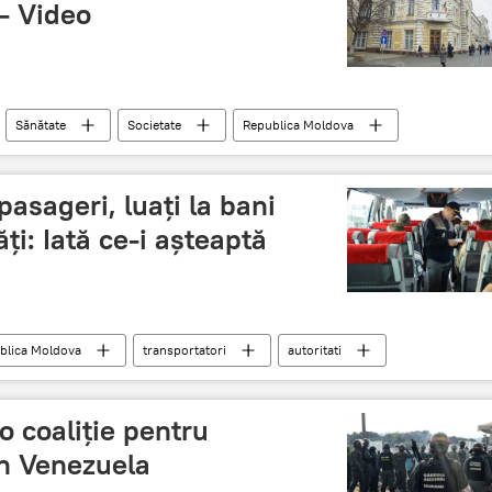
 - Video
Sănătate
Societate
Republica Moldova
anunț
video
pasageri, luați la bani
ți: Iată ce-i așteaptă
blica Moldova
transportatori
autoritati
o coaliție pentru
în Venezuela