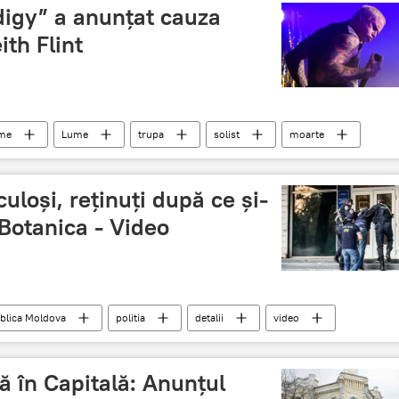
digy” a anunțat cauza
ith Flint
ume
Lume
trupa
solist
moarte
culoși, reținuți după ce și-
 Botanica - Video
blica Moldova
politia
detalii
video
Botanica
ă în Capitală: Anunțul