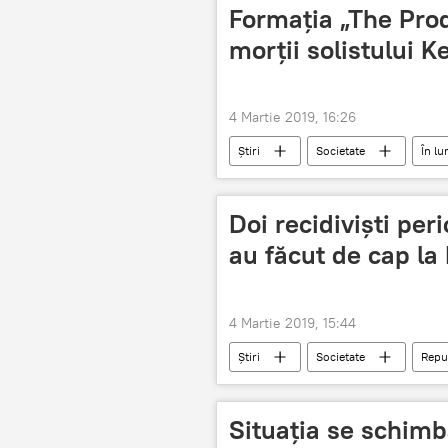
Formația „The Pro
morții solistului Ke
4 Martie 2019, 16:26
Știri
Societate
În l
cauza
Doi recidiviști peri
au făcut de cap la
4 Martie 2019, 15:44
Știri
Societate
Repu
recidivisti
si-au facut de cap
Situația se schimb