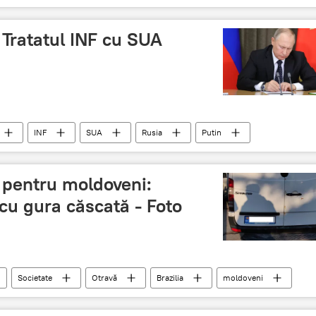
mbasada
Azerbaidjan
Tratatul INF cu SUA
INF
SUA
Rusia
Putin
a pentru moldoveni:
cu gura căscată - Foto
Societate
Otravă
Brazilia
moldoveni
cata