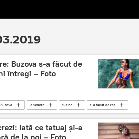
.03.2019
re: Buzova s-a făcut de
mi întregi – Foto
 Buzova
la vedere
rusine
s-a facut de ras
rezi: Iată ce tatuaj și-a
ră de la noi – Foto