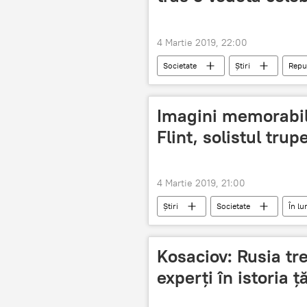
4 Martie 2019, 22:00
Societate
Știri
Repu
nu o să-ți vină să crezi
Imagini memorabil
Flint, solistul tru
4 Martie 2019, 21:00
Știri
Societate
În l
imagini
Scena
solis
Kosaciov: Rusia tr
experți în istoria ț