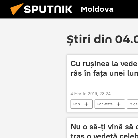
Moldova
Știri din 04
Cu rușinea la vede
râs în fața unei lu
4 Martie 2019, 23:24
Știri
Societate
Olga
Instagram
Foto
Nu o să-ți vină să c
tras o vedetă celeb