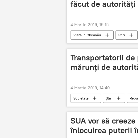
făcut de autorități
4 Martie 2019, 15:15
Viața în Chișinău
Știri
Informații
capitală
Transportatorii de 
mărunți de autorită
4 Martie 2019, 14:40
Societate
Știri
Repu
concurenta
Ilegal
SUA vor să creeze 
înlocuirea puterii 