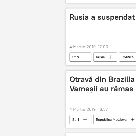
Cultură
Mărțișor
a
Rusia a suspendat 
4 Martie 2019, 17:00
Știri
Rusia
Politică
Otravă din Brazili
Vameșii au rămas 
4 Martie 2019, 16:57
Știri
Republica Moldova
vameși
au ramas cu gura cas