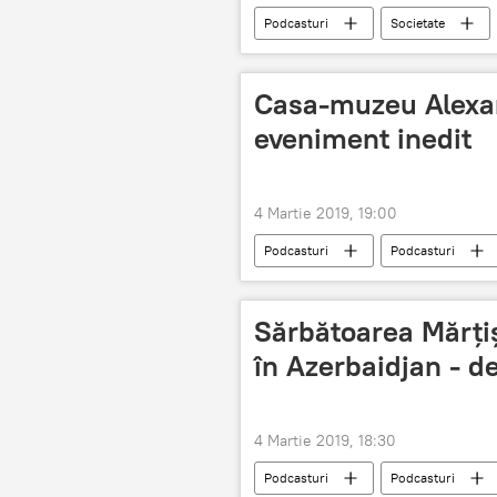
Podcasturi
Societate
carte
lansare
Chisi
Casa-muzeu Alexan
eveniment inedit
4 Martie 2019, 19:00
Podcasturi
Podcasturi
Sărbătoarea Mărțiș
în Azerbaidjan - de
4 Martie 2019, 18:30
Podcasturi
Podcasturi