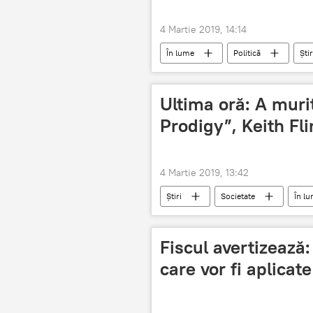
4 Martie 2019, 14:14
În lume
Politică
Știr
Ultima oră: A murit
Prodigy”, Keith Fli
4 Martie 2019, 13:42
Știri
Societate
În l
Fiscul avertizează:
care vor fi aplicat