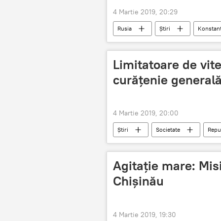
4 Martie 2019, 20:29
Rusia
Știri
Konstant
țări vecine
Limitatoare de vite
curățenie generală 
4 Martie 2019, 20:00
Știri
Societate
Repu
curatenie
Agitație mare: Misi
Chișinău
4 Martie 2019, 19:30