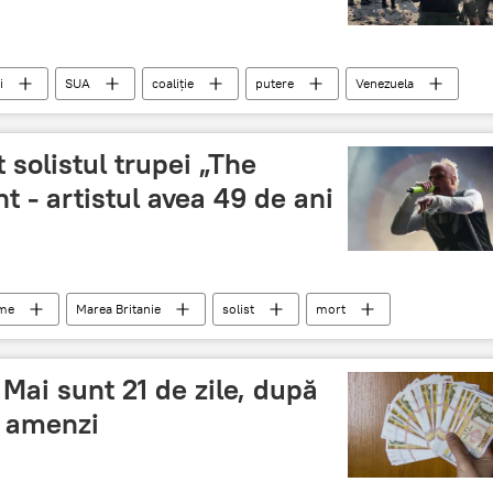
i
SUA
coaliție
putere
Venezuela
 solistul trupei „The
nt - artistul avea 49 de ani
ume
Marea Britanie
solist
mort
 Mai sunt 21 de zile, după
e amenzi