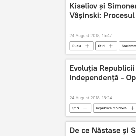
cum va fi vremea
ultima luna
Kiseliov și Simone
Vâșinski: Procesul 
24 August 2018, 15:47
Rusia
Știri
Societat
Rossia segondea
Evoluția Republici
independență - Opi
24 August 2018, 15:24
Știri
Republica Moldova
independență
evoluție
De ce Năstase și S