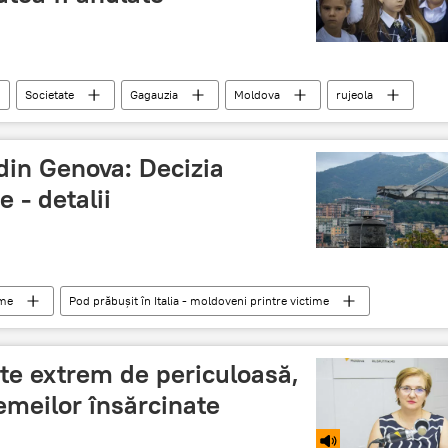
Societate
Gagauzia
Moldova
rujeola
 din Genova: Decizia
e - detalii
ume
Pod prăbușit în Italia - moldoveni printre victime
demolare
detalii
prabusire
ste extrem de periculoasă,
femeilor însărcinate