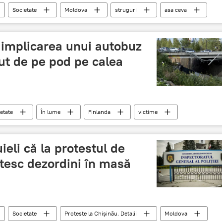
Societate
Moldova
struguri
asa ceva
u implicarea unui autobuz
ut de pe pod pe calea
etate
În lume
Finlanda
victime
ictima
autobuz
pod
teribil
uieli că la protestul de
tesc dezordini în masă
Societate
Proteste la Chişinău. Detalii
Moldova