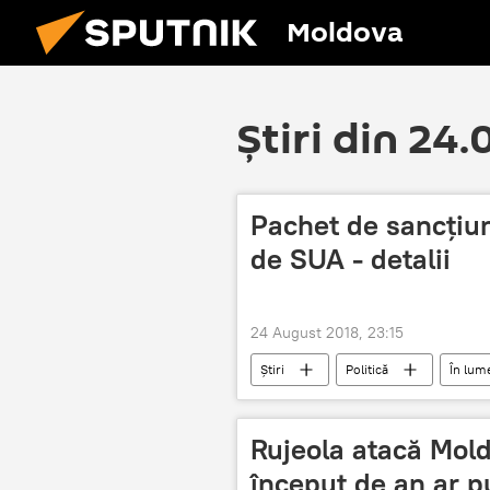
Moldova
Știri din 24
Pachet de sancțiuni
de SUA - detalii
24 August 2018, 23:15
Știri
Politică
În lum
Rujeola atacă Moldo
început de an ar p