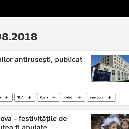
.08.2018
lor antirusești, publicat
e
SUA
Rusia
detalii
sanctiuni
va - festivitățile de
utea fi anulate