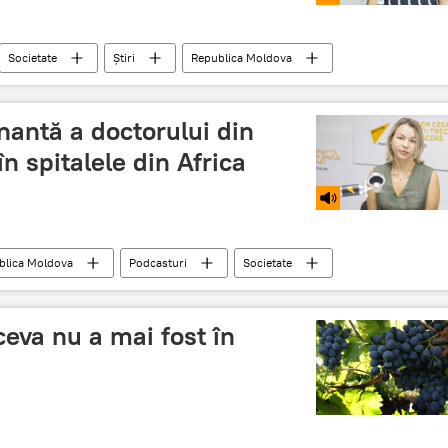
Societate
Știri
Republica Moldova
rujeola
boala
complicatii
antă a doctorului din
n spitalele din Africa
blica Moldova
Podcasturi
Societate
Liliana Damaschin
boli
Africa
sărăcie
doctor
infecții
maladii
ceva nu a mai fost în