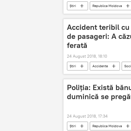
Știri
Republica Moldova
Accident teribil c
de pasageri: A căz
ferată
24 August 2018, 18:10
Știri
Accidente
Soci
accident
pasageri
v
Poliția: Există băn
duminică se pregă
24 August 2018, 17:34
Știri
Republica Moldova