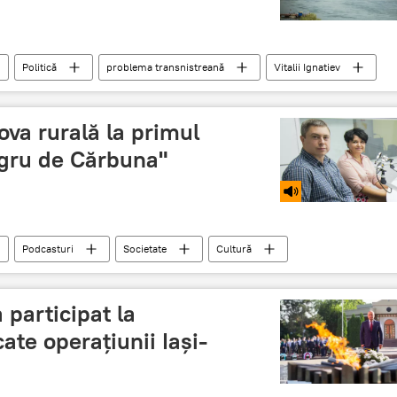
Politică
problema transnistreană
Vitalii Ignatiev
ere de inregistrare straine
va rurală la primul
egru de Cărbuna"
Podcasturi
Societate
Cultură
festival
tradiții
Moldova rurala
 participat la
ate operațiunii Iași-