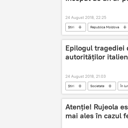
24 August 2018, 22:25
Știri
Republica Moldova
atacă
festivitati
Epilogul tragediei
autorităților italien
24 August 2018, 21:03
Știri
Societate
În l
Italia
Genova
pod
declaratie
Atenție! Rujeola e
mai ales în cazul 