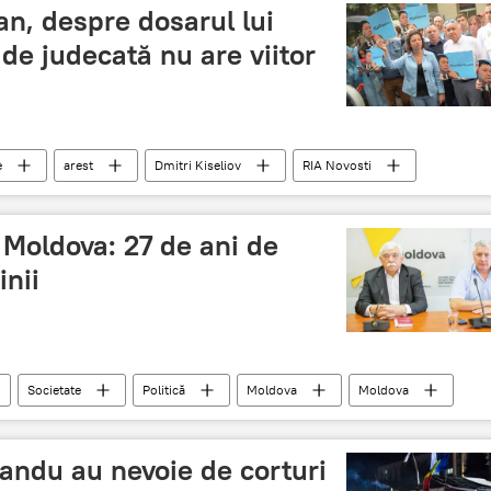
 de vara
an, despre dosarul lui
de judecată nu are viitor
e
arest
Dmitri Kiseliov
RIA Novosti
i Moldova: 27 de ani de
nii
Societate
Politică
Moldova
Moldova
andu au nevoie de corturi