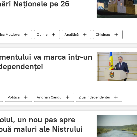
nări Naționale pe 26
ica Moldova
Opinie
Analitică
Chisinau
Andrei Nastase
PAS
PPDA
corturi
ari Nationale
activisti
manifestatii
mentului va marca într-un
ndependenței
Politică
Andrian Candu
Ziua Independentei
polul, un nou pas spre
ouă maluri ale Nistrului