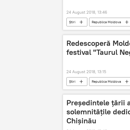
24 August 2018, 13:46
Știri
Republica Moldova
Cristina Lesnic
mașini cu num
Redescoperă Moldo
festival "Taurul N
24 August 2018, 13:15
Știri
Republica Moldova
Podcasturi
Moldova
Președintele țării a
solemnitățile dedic
Chișinău