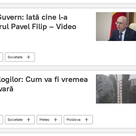
ral al Politiei
dosar penal
proteste
uvern: Iată cine l-a
ul Pavel Filip – Video
Societate
, proiecte, reforme
Moldova
Guvern
Filip
ogilor: Cum va fi vremea
 vară
Societate
Meteo
Moldova
meteorologi
prognoza meteo
Meteo Moldova