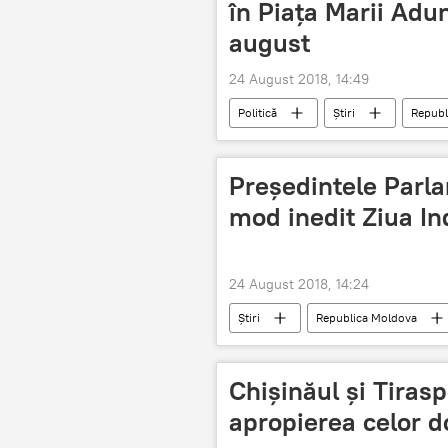
în Piața Marii Adu
august
24 August 2018, 14:49
Politică
Știri
Republ
Moldova
Maia Sandu
lideri politici
Piata Marii Adun
Președintele Parla
mod inedit Ziua I
24 August 2018, 14:24
Știri
Republica Moldova
Chișinăul și Tiras
apropierea celor d