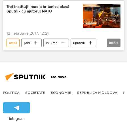
rujeola
festivitati
Trei instituții media britanice atacă
Sputnik cu ajutorul NATO
12 Februarie 2017, 12:21
atacă
Știri
În lume
Sputnik
Încă
4
Media
BBC
The Times
NATO
Moldova
POLITICĂ
SOCIETATE
ECONOMIE
REPUBLICA MOLDOVA
R
Telegram