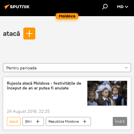
MD
Moldova
atacă
Pentru perioada
Rujeola atacă Moldova - festivitățile de
început de an ar putea fi anulate
24 August 2018, 22:25
atacă
Știri
Republica Moldova
Încă
5
Societate
Gagauzia
Moldova