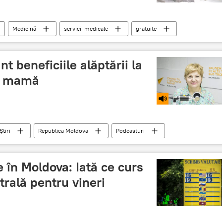
Medicină
servicii medicale
gratuite
t beneficiile alăptării la
și mamă
Știri
Republica Moldova
Podcasturi
avantaje
lapte matern
alimentație naturală
 în Moldova: Iată ce curs
trală pentru vineri