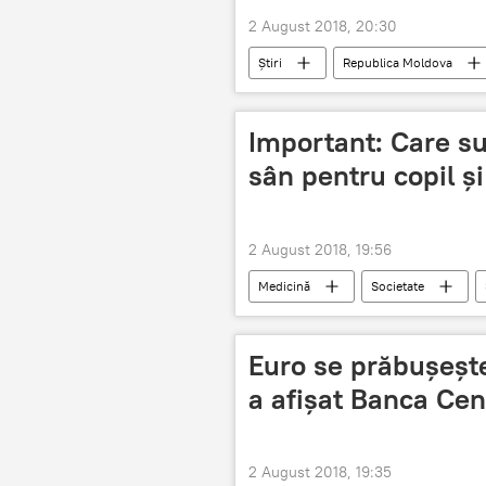
2 August 2018, 20:30
Știri
Republica Moldova
oameni de la sate
Important: Care sun
sân pentru copil 
2 August 2018, 19:56
Medicină
Societate
Ninel Revenco
copii
Euro se prăbușește
a afișat Banca Cen
2 August 2018, 19:35