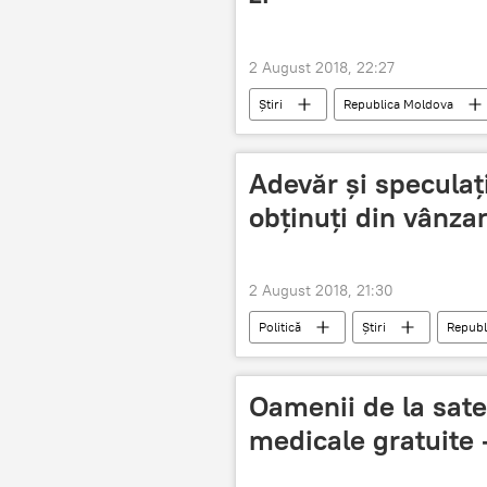
2 August 2018, 22:27
Știri
Republica Moldova
Chisinau-Odesa
orarul curse
Adevăr și speculați
obținuți din vânza
2 August 2018, 21:30
Politică
Știri
Republ
obtinuti
stadionul
Oamenii de la sate 
medicale gratuite -