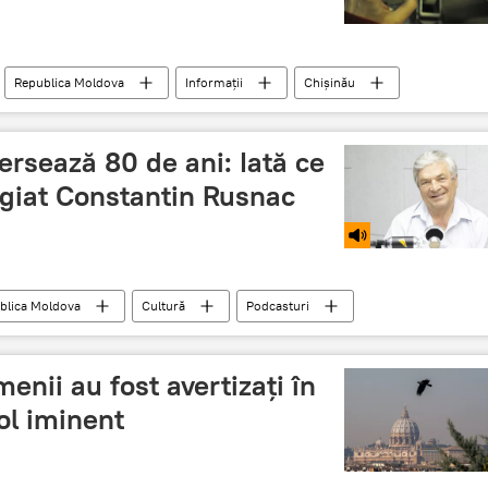
Republica Moldova
Informații
Chișinău
ersează 80 de ani: Iată ce
giat Constantin Rusnac
blica Moldova
Cultură
Podcasturi
e
Maestru
Artist al Poporului
muzică
menii au fost avertizați în
ol iminent