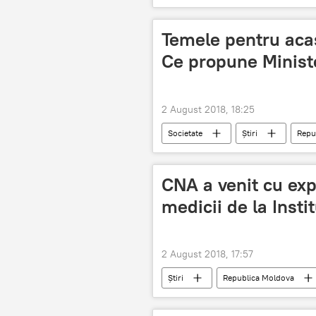
Video
Temele pentru aca
Ce propune Ministe
2 August 2018, 18:25
Societate
Știri
Repu
profesori
curricula școlară
CNA a venit cu expl
medicii de la Insti
2 August 2018, 17:57
Știri
Republica Moldova