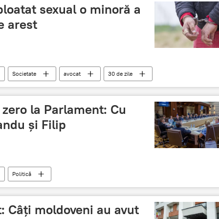
ploatat sexual o minoră a
e arest
Societate
avocat
30 de zile
retinut
l zero la Parlament: Cu
ndu și Filip
Politică
ri de ultimă oră
Andrian Candu
Pavel Filip
atic acreditat la Chisinau
: Câți moldoveni au avut