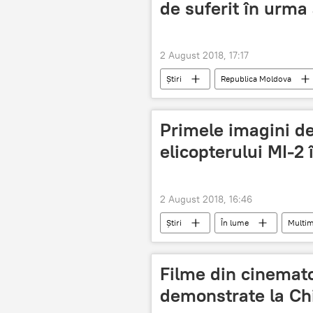
de suferit în urma
2 August 2018, 17:17
Știri
Republica Moldova
accident
moldoveni
Primele imagini de 
elicopterului MI-2
2 August 2018, 16:46
Știri
În lume
Multim
lucrari agricole
Filme din cinemat
demonstrate la Ch