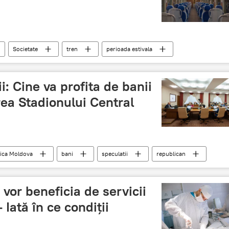
Societate
tren
perioada estivala
lor
i: Cine va profita de banii
rea Stadionului Central
ica Moldova
bani
speculatii
republican
vor beneficia de servicii
 Iată în ce condiții