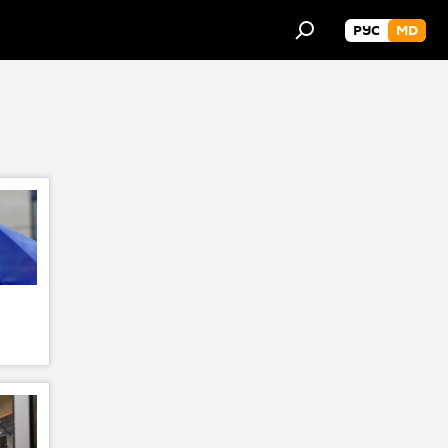
РУС
MD