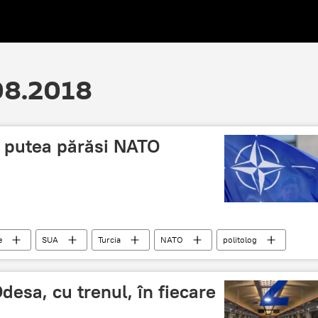
.08.2018
ar putea părăsi NATO
e
SUA
Turcia
NATO
politolog
desa, cu trenul, în fiecare