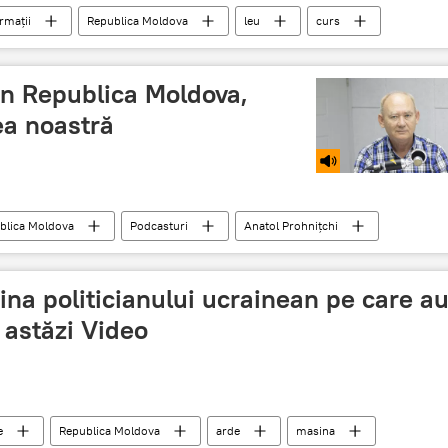
rmații
Republica Moldova
leu
curs
romanesc
prabuseste
in Republica Moldova,
ea noastră
blica Moldova
Podcasturi
Anatol Prohnițchi
ea copacilor
ecologist
na politicianului ucrainean pe care a
 astăzi Video
e
Republica Moldova
arde
masina