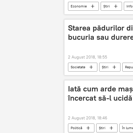
Economie
Știri
Info
moldova
Eurodeputați
Starea pădurilor d
bucuria sau durer
2 August 2018, 18:55
Societate
Știri
Repu
mediu
păduri
tăier
Iată cum arde mași
încercat să-l ucidă
2 August 2018, 18:46
Politică
Știri
În lum