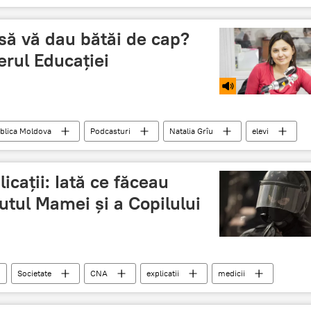
să vă dau bătăi de cap?
rul Educației
blica Moldova
Podcasturi
Natalia Grîu
elevi
tema pentru acasa
icații: Iată ce făceau
tutul Mamei și a Copilului
Societate
CNA
explicatii
medicii