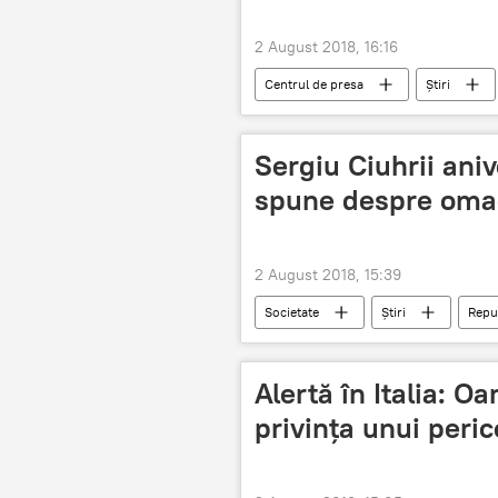
2 August 2018, 16:16
Centrul de presa
Știri
filme
Festival Internațional
Sergiu Ciuhrii aniv
spune despre oma
2 August 2018, 15:39
Societate
Știri
Repu
Constantin Rusnac
aniversar
Alertă în Italia: Oa
privința unui peric