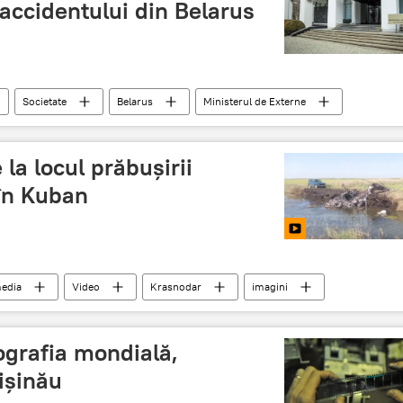
 accidentului din Belarus
Societate
Belarus
Ministerul de Externe
autobuz
precizarea ministerului de externe
la locul prăbușirii
 în Kuban
edia
Video
Krasnodar
imagini
ografia mondială,
ișinău