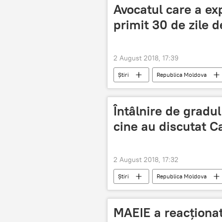
Avocatul care a ex
primit 30 de zile d
2 August 2018, 17:39
Știri
Republica Moldova
exploatare sexuală
minoră
Întâlnire de gradu
cine au discutat Ca
2 August 2018, 17:32
Știri
Republica Moldova
Activitatea Parlamentului Moldovei - ști
reforma fiscala
corpul diplom
MAEIE a reacționat