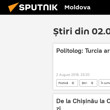
Moldova
Știri din 02
Politolog: Turcia 
2 August 2018, 23:20
Politică
Știri
În lum
sanctiuni
De la Chișinău la O
zi