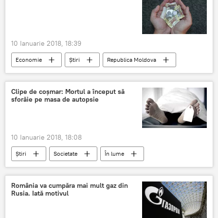
previziuni
10 Ianuarie 2018, 18:39
Economie
Știri
Republica Moldova
tarife
prețuri
produse alimentare
servicii comunale
Clipe de coșmar: Mortul a început să
sforăie pe masa de autopsie
10 Ianuarie 2018, 18:08
Știri
Societate
În lume
Spania
mort
deținut
trezit
morga
România va cumpăra mai mult gaz din
Rusia. Iată motivul