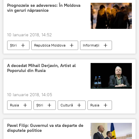
minister
Prognozele se adeveresc: În Moldova
vin geruri năprasnice
10 Ianuarie 2018, 14:52
Știri
Republica Moldova
Informații
meteo
temperaturi
ninsoare
iarna
ger
zapada
A decedat Mihail Derjavin, Artist al
Poporului din Rusia
10 Ianuarie 2018, 14:05
Rusia
Știri
Cultură
Rusia
Moscova
deces
actor
Pavel Filip: Guvernul va sta departe de
disputele politice