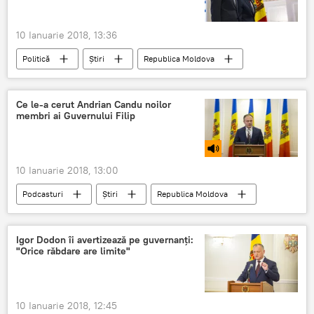
10 Ianuarie 2018, 13:36
Politică
Știri
Republica Moldova
Chișinău
Andrian Candu
Pavel Filip
decret
promulga
Ce le-a cerut Andrian Candu noilor
membri ai Guvernului Filip
10 Ianuarie 2018, 13:00
Podcasturi
Știri
Republica Moldova
Politică
Andrian Candu
Alexandru Tănase
Pavel Filip
Igor Dodon îi avertizează pe guvernanți:
"Orice răbdare are limite"
Svetlana Cebotari
Guvern
Cabinet de Miniștri
10 Ianuarie 2018, 12:45