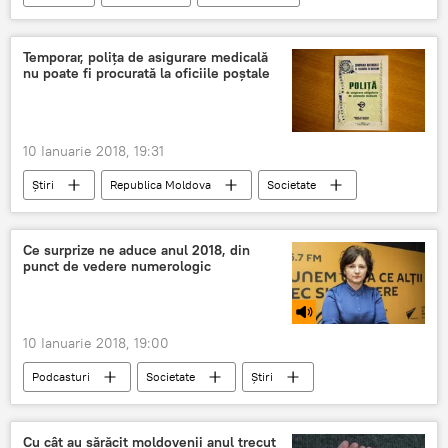
Cutremure tot mai frecvente în România, resimțite și în Republica Moldova
România
2018
cutremul
Temporar, polița de asigurare medicală
nu poate fi procurată la oficiile poștale
magnitudine
Zona seismica Vrancea
adâncime
județul Buzău
10 Ianuarie 2018, 19:31
Știri
Republica Moldova
Societate
Moldova
polița medicală
polița de asigurare medicală
Ce surprize ne aduce anul 2018, din
punct de vedere numerologic
cât costă polița medicală
10 Ianuarie 2018, 19:00
Podcasturi
Societate
Știri
Republica Moldova
Lucia Palii
2018
noroc
astrolog
numerologie
Cu cât au sărăcit moldovenii anul trecut