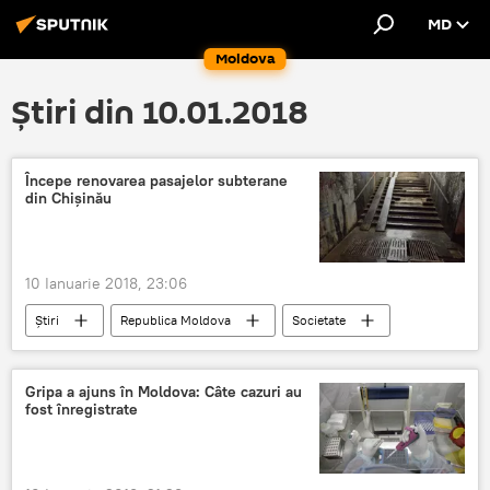
MD
Moldova
Știri din 10.01.2018
Începe renovarea pasajelor subterane
din Chișinău
10 Ianuarie 2018, 23:06
Știri
Republica Moldova
Societate
Chișinău
Silvia Radu
pasaje subterane
treceri subterane
Gripa a ajuns în Moldova: Câte cazuri au
fost înregistrate