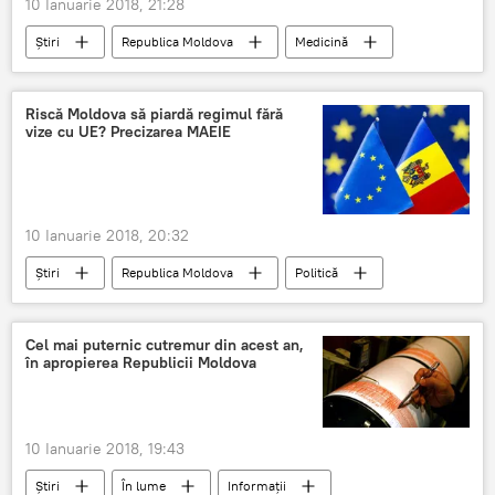
10 Ianuarie 2018, 21:28
Știri
Republica Moldova
Medicină
Centrul Național de Sănătate Publică (CNSP)
specialiști
confirmat
Riscă Moldova să piardă regimul fără
vize cu UE? Precizarea MAEIE
primele cazuri de gripă
analize de laborator
10 Ianuarie 2018, 20:32
Știri
Republica Moldova
Politică
UE
Vize
Schengen
regim liberalizat
Cel mai puternic cutremur din acest an,
în apropierea Republicii Moldova
precizarea ministerului de externe
10 Ianuarie 2018, 19:43
Știri
În lume
Informații