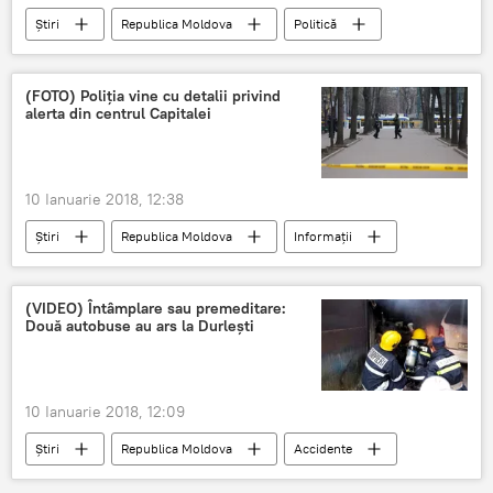
Știri
Republica Moldova
Politică
Chișinău
Igor Dodon
Curtea Constituțională
proteste
(FOTO) Poliția vine cu detalii privind
alerta din centrul Capitalei
răbdare
revoltă
10 Ianuarie 2018, 12:38
Știri
Republica Moldova
Informații
Politia Capitalei
detalii
centrul capitalei
alerta
Foto
(VIDEO) Întâmplare sau premeditare:
Două autobuse au ars la Durlești
10 Ianuarie 2018, 12:09
Știri
Republica Moldova
Accidente
Durlesti
incendiu
video