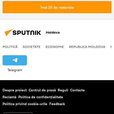
doua autobuze
Încă 20 de materiale
Moldova
POLITICĂ
SOCIETATE
ECONOMIE
REPUBLICA MOLDOVA
R
Telegram
Despre proiect
Centrul de presă
Reguli
Contacte
Reclamă
Politica de confidențialitate
Politica privind cookie-urile
Feedback