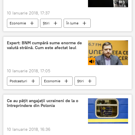
10 Ianuarie 2018, 17:37
Economie
Știri
În lume
Rusia
Romania
gaz
Gazprom
pretul de import
Expert: BNM cumpără sume enorme de
valută străină. Cum este afectat leul
10 Ianuarie 2018, 17:05
Podcasturi
Economie
Știri
Republica Moldova
Viorel Gîrbu
BNM
Valută
euro
dolar
Ce au pățit angajații ucraineni de la o
întreprindere din Polonia
leu
curs
10 Ianuarie 2018, 16:36