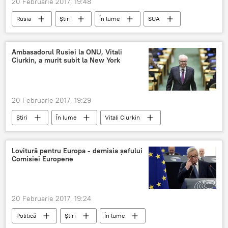
20 Februarie 2017, 19:48
Rusia
Știri
În lume
SUA
Rusia
Serghei Lavrov
MAI al Rusiei
Servicii secrete SUA
interceptare
Ambasadorul Rusiei la ONU, Vitali
Ciurkin, a murit subit la New York
convorbiri
20 Februarie 2017, 19:29
Știri
În lume
Vitali Ciurkin
ambasador
ONU
New York
murit
Lovitură pentru Europa - demisia șefului
Comisiei Europene
20 Februarie 2017, 19:24
Politică
Știri
În lume