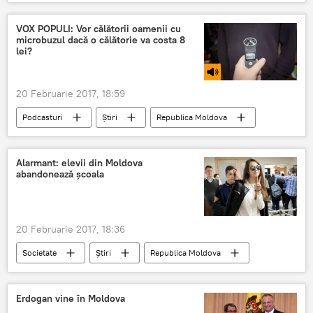
Europa
Jean-Claude Juncker
UE
Demisie
lovitură
Juncker
VOX POPULI: Vor călătorii oamenii cu
microbuzul dacă o călătorie va costa 8
lei?
20 Februarie 2017, 18:59
Podcasturi
Știri
Republica Moldova
Chișinău
Sputnik Moldova
lei
microbuz
Alarmant: elevii din Moldova
abandonează școala
20 Februarie 2017, 18:36
Societate
Știri
Republica Moldova
elevi
Moldova
învăţământ
Chișinău
Bălți
Erdogan vine în Moldova