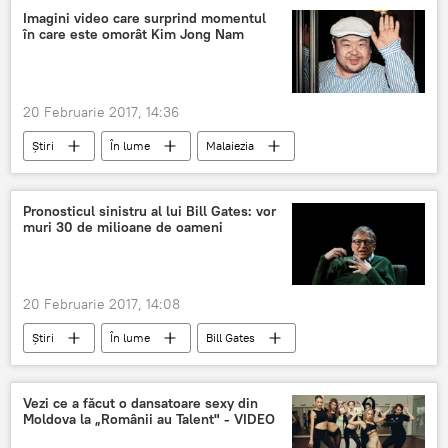
impozit pe venit
declarație de avere
Imagini video care surprind momentul
în care este omorât Kim Jong Nam
20 Februarie 2017, 14:36
Știri
În lume
Malaiezia
Kim Jong Un
atentat
imagini video
otrăvire
video
Pronosticul sinistru al lui Bill Gates: vor
muri 30 de milioane de oameni
20 Februarie 2017, 14:08
Știri
În lume
Bill Gates
The Guardian
morți
virus
Vezi ce a făcut o dansatoare sexy din
Moldova la „Românii au Talent" - VIDEO