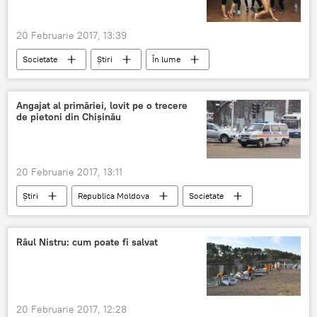
20 Februarie 2017, 13:39
Societate
Știri
În lume
Republica Moldova
România
Antonina Goloseeva
erotică
Angajat al primăriei, lovit pe o trecere
de pietoni din Chișinău
20 Februarie 2017, 13:11
Știri
Republica Moldova
Societate
Chișinău
primărie
trecere de pietoni
Angajamente
Râul Nistru: cum poate fi salvat
lovită
20 Februarie 2017, 12:28