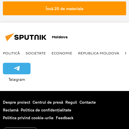
rachete balistice
scut antirachetă
Încă 20 de materiale
Moldova
POLITICĂ
SOCIETATE
ECONOMIE
REPUBLICA MOLDOVA
R
Telegram
Despre proiect
Centrul de presă
Reguli
Contacte
Reclamă
Politica de confidențialitate
Politica privind cookie-urile
Feedback