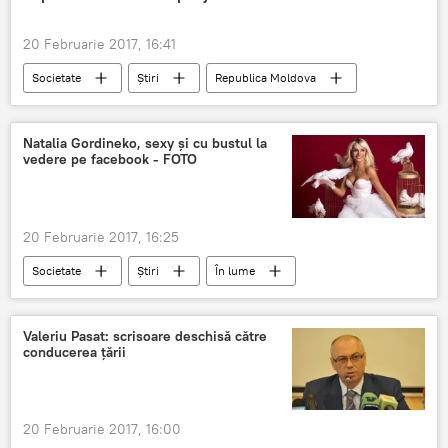
20 Februarie 2017, 16:41
Societate
Știri
Republica Moldova
Rusia
Dondușeni
copil
mama
bebeluș
Natalia Gordineko, sexy și cu bustul la
vedere pe facebook - FOTO
20 Februarie 2017, 16:25
Societate
Știri
În lume
Republica Moldova
România
Buzău
Natalia Gordienk
Adrian Ursu
Valeriu Pasat: scrisoare deschisă către
conducerea țării
Alex Calancea
bust
decolteu
sexy
la vedere
20 Februarie 2017, 16:00