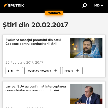
MD
Moldova
Știri din 20.02.2017
Exclusiv: mesajul preotului din satul
Copceac pentru conducătorii țării
20 Februarie 2017, 20:17
Știri
Republica Moldova
Religie
Societate
Găgăuzia
Copceac
Vitalie Zelinschi
interviu
mesaj
Lavrov: SUA au confirmat interceptarea
convorbirilor ambasadorului Rusiei
țară
Credință
Ortodoxie
religie
preot ortodox
conducători