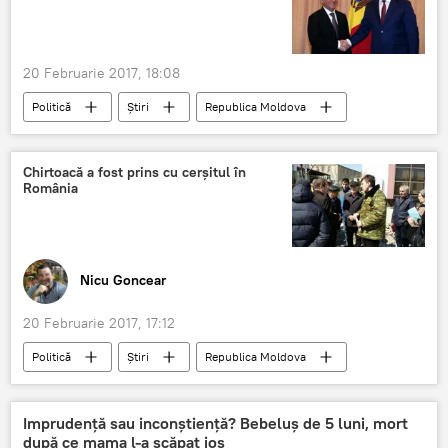
20 Februarie 2017, 18:08
Politică
Știri
Republica Moldova
Turcia
Igor Dodon
Sputnik
viceministru
discuție
Chirtoacă a fost prins cu cerșitul în
România
Nicu Goncear
20 Februarie 2017, 17:12
Politică
Știri
Republica Moldova
România
Dorin Chirtoacă
Chirtoacă
Bani
Discurs
cerșit
Imprudență sau inconștiență? Bebeluș de 5 luni, mort
după ce mama l-a scăpat jos