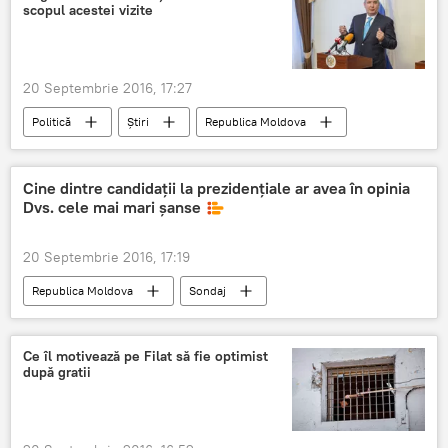
scopul acestei vizite
escrocherie
spălare de bani
recurs
20 Septembrie 2016, 17:27
Politică
Știri
Republica Moldova
Farit Muhametșin
Dmitri Rogozin
Octavian Calmîc
Vizită
Chișinău
Cine dintre candidaţii la prezidenţiale ar avea în opinia
Dvs. cele mai mari şanse
Rogozin
Scop
foaie de parcurs
Moscova - Chişinău: 2016 ca timp al resetării
20 Septembrie 2016, 17:19
Republica Moldova
Sondaj
Ce îl motivează pe Filat să fie optimist
după gratii