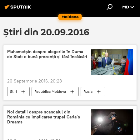
MD
Moldova
Știri din 20.09.2016
Muhametșin despre alegerile în Duma
de Stat: o bună prezență și fără încălcări
20 Septembrie 2016, 20:23
Știri
Republica Moldova
Rusia
Politică
Farit Muhametșin
Ambasada FR în RM
Noi detalii despre scandalul din
România cu implicarea trupei Carla’s
alegeri în Duma de stat a FR
prezența la urne
Dreams