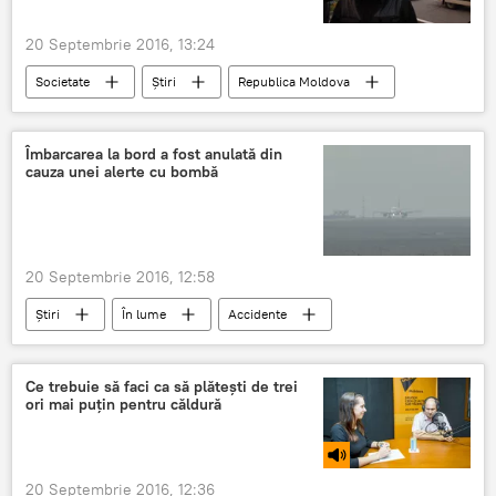
20 Septembrie 2016, 13:24
Societate
Știri
Republica Moldova
Angela Starinschi
judecători
CNA
Moldova
percheziţii
Îmbarcarea la bord a fost anulată din
cauza unei alerte cu bombă
20 Septembrie 2016, 12:58
Știri
În lume
Accidente
India
zbor
avion
bombă
alertă
india
Ce trebuie să faci ca să plătești de trei
ori mai puțin pentru căldură
20 Septembrie 2016, 12:36