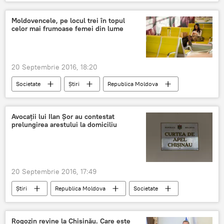
Chișinău
Troleibuze
Dispariție
Moldovencele, pe locul trei în topul
celor mai frumoase femei din lume
20 Septembrie 2016, 18:20
Societate
Știri
Republica Moldova
Clasament internaţional
top
locul trei
Moldovence
Frumusețe
Avocații lui Ilan Șor au contestat
prelungirea arestului la domiciliu
20 Septembrie 2016, 17:49
Știri
Republica Moldova
Societate
Chișinău
Ilan Șor
Curtea de Apel Chișinău
dosar penal
Rogozin revine la Chișinău. Care este