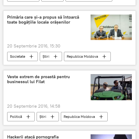
ANRE
preţ
motorina
benzina
carburant
web
Primăria care şi-a propus să întoarcă
toate bogăţiile locale orăşenilor
20 Septembrie 2016, 15:30
Societate
Știri
Republica Moldova
Orhei
Moldova
Viorel Dandara
Veste extrem de proastă pentru
businessul lui Filat
20 Septembrie 2016, 14:58
Politică
Știri
Republica Moldova
Vlad Filat
Ion Rusu
BNM
Caravita
dizolvare
Hackerii atacă pornografia