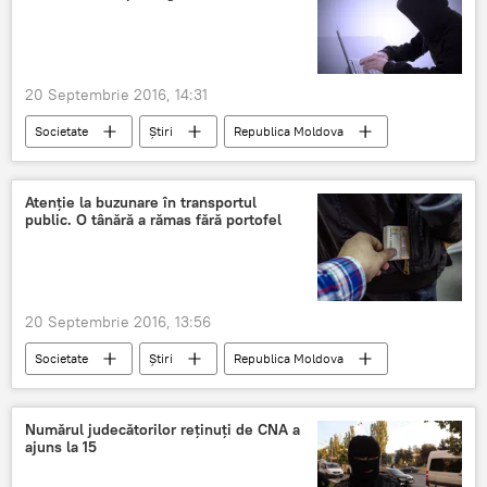
20 Septembrie 2016, 14:31
Societate
Știri
Republica Moldova
Ministerul Afacerilor Interne
pornografie
virus
on-line
Atenţie la buzunare în transportul
public. O tânără a rămas fără portofel
20 Septembrie 2016, 13:56
Societate
Știri
Republica Moldova
Poliţia capitalei
furt
hoţ
portmoneu
Numărul judecătorilor reţinuţi de CNA a
ajuns la 15