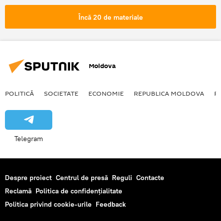
Amatrice
Încă 20 de materiale
Cutremur devastator în Italia. Sute de morţi, localităţi distruse din temelie
Moldova
POLITICĂ
SOCIETATE
ECONOMIE
REPUBLICA MOLDOVA
R
Telegram
Despre proiect
Centrul de presă
Reguli
Contacte
Reclamă
Politica de confidențialitate
Politica privind cookie-urile
Feedback