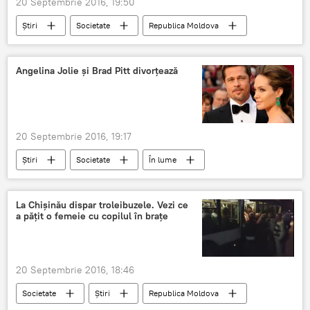
20 Septembrie 2016, 19:50
Știri
Societate
Republica Moldova
Cultură
România
Formația Carla's Dreams
scandal
Angelina Jolie și Brad Pitt divorțează
20 Septembrie 2016, 19:17
Știri
Societate
În lume
BBC
Angelina Jolie
Brad Pitt
divorţează
căsătorit
La Chișinău dispar troleibuzele. Vezi ce
a pățit o femeie cu copilul în brațe
20 Septembrie 2016, 18:46
Societate
Știri
Republica Moldova