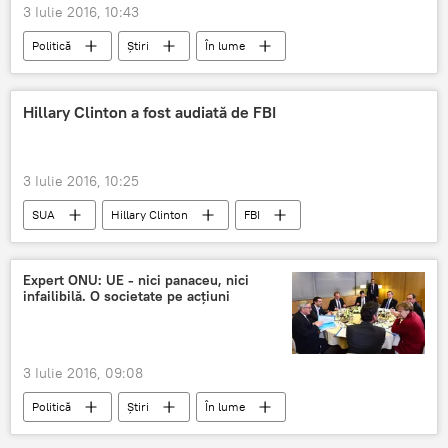
3 Iulie 2016, 10:43
Politică
Știri
În lume
Marea Britanie
JPMorgan
Scoţia
independenţă
referendum
UE
Hillary Clinton a fost audiată de FBI
Marea Britanie şi UE: se va produce oare divorţul
3 Iulie 2016, 10:25
SUA
Hillary Clinton
FBI
Candidat
Audieri
Alegeri prezidenţiale SUA
Expert ONU: UE - nici panaceu, nici
infailibilă. O societate pe acţiuni
3 Iulie 2016, 09:08
Politică
Știri
În lume
România
UE
Călin Georgescu