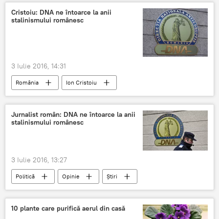
mijloace băneşti
curs
Cristoiu: DNA ne întoarce la anii
stalinismului românesc
3 Iulie 2016, 14:31
România
Ion Cristoiu
Laura Codruța Kovesi
DNA
DIICOT
Securitate
Jurnalist român: DNA ne întoarce la anii
stalinismului românesc
3 Iulie 2016, 13:27
Politică
Opinie
Știri
În lume
România
Ion Cristoiu
DNA
corupţie
Securitate
10 plante care purifică aerul din casă