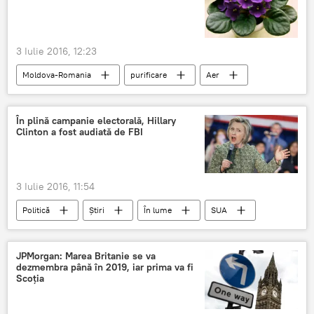
abuz
3 Iulie 2016, 12:23
Moldova-Romania
purificare
Aer
studiu
Plante
Oxigen
În plină campanie electorală, Hillary
Clinton a fost audiată de FBI
3 Iulie 2016, 11:54
Politică
Știri
În lume
SUA
Hillary Clinton
FBI
securitate
scandal
anchetă
e-mail
JPMorgan: Marea Britanie se va
dezmembra până în 2019, iar prima va fi
Scoția