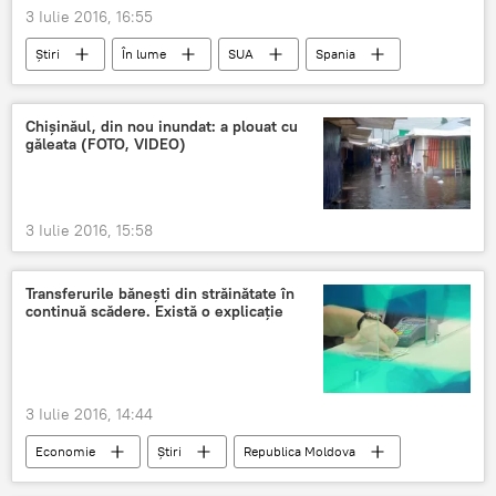
Restricţii
3 Iulie 2016, 16:55
Știri
În lume
SUA
Spania
avion
vânt
moment jenant
Chișinăul, din nou inundat: a plouat cu
găleata (FOTO, VIDEO)
3 Iulie 2016, 15:58
Transferurile băneşti din străinătate în
continuă scădere. Există o explicaţie
3 Iulie 2016, 14:44
Economie
Știri
Republica Moldova
BNM
transferuri
valută