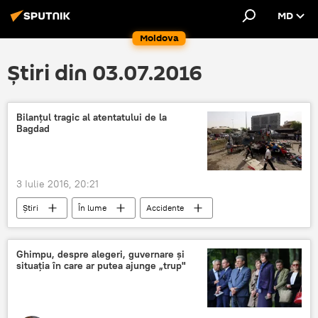
MD
Moldova
Știri din 03.07.2016
Bilanţul tragic al atentatului de la
Bagdad
3 Iulie 2016, 20:21
Știri
În lume
Accidente
Irak
Bagdad
Explozie
atentat terorist
Ghimpu, despre alegeri, guvernare şi
situaţia în care ar putea ajunge „trup"