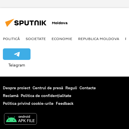
plan
expert
realitate
Moldova
POLITICĂ
SOCIETATE
ECONOMIE
REPUBLICA MOLDOVA
R
Telegram
Despre proiect
Centrul de presă
Reguli
Contacte
Reclamă
Politica de confidențialitate
Politica privind cookie-urile
Feedback