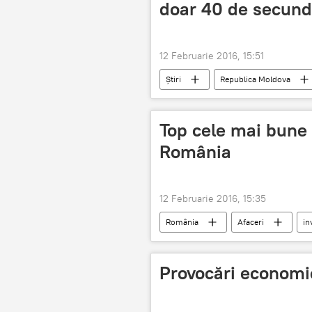
doar 40 de secun
12 Februarie 2016, 15:51
Știri
Republica Moldova
de schimb valutar
Georghe C
Top cele mai bune 
România
12 Februarie 2016, 15:35
România
Afaceri
in
Provocări economic