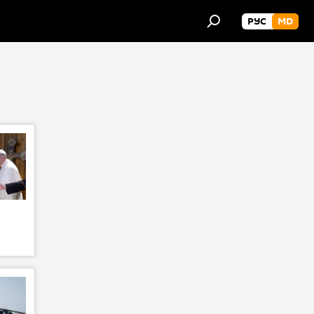
РУС
MD