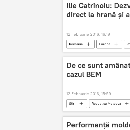
Ilie Catrinoiu: De
direct la hrană și 
12 Februarie 2016, 16:19
România
Europa
R
De ce sunt amânate
cazul BEM
12 Februarie 2016, 15:59
Știri
Republica Moldova
Performanță moldo