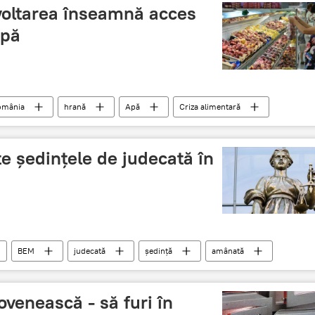
zvoltarea înseamnă acces
apă
omânia
hrană
Apă
Criza alimentară
 ședințele de judecată în
BEM
judecată
ședință
amânată
venească - să furi în