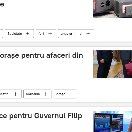
de
Societate
furt
grup criminal
avcaliuc
orașe pentru afaceri din
vestiții
România
orașe
e pentru Guvernul Filip