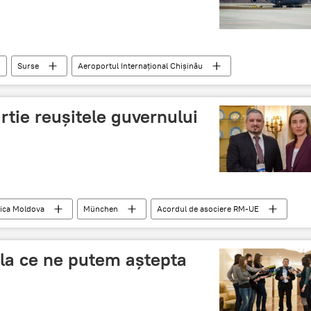
Surse
Aeroportul Internațional Chișinău
rtie reuşitele guvernului
ica Moldova
München
Acordul de asociere RM-UE
albur
 la ce ne putem aştepta