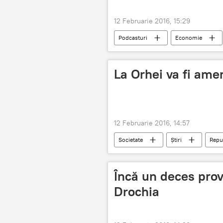
12 Februarie 2016, 15:29
Podcasturi
Economie
La Orhei va fi ame
12 Februarie 2016, 14:57
Societate
Știri
Repu
stadion
Încă un deces provo
Drochia