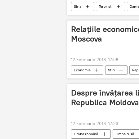
Siria
Terorişti
Dama
Relaţiile economic
Moscova
12 Februarie 2016, 17:58
Economie
Știri
Rep
Calmâc
Despre învăţarea l
Republica Moldova
12 Februarie 2016, 17:23
Limba română
Limba rusă