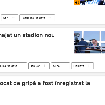
Știri
Republica Moldova
najat un stadion nou
blica Moldova
Ilan Şor
Orhei
Moldova
cat de gripă a fost înregistrat la