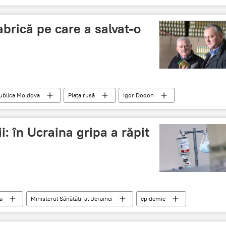
abrică pe care a salvat-o
ublica Moldova
Piaţa rusă
Igor Dodon
i: în Ucraina gripa a răpit
a
Ministerul Sănătății al Ucrainei
epidemie