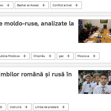
sc
Bashar al-Assad
Conflict armat
e moldo-ruse, analizate la
ublica Moldova
Chişinău
gaz
Moscova
imbilor română şi rusă în
Instruire
Limba de predare