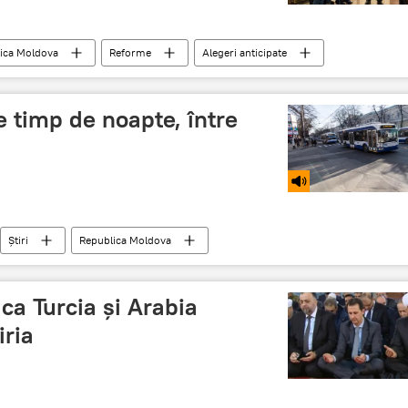
ica Moldova
Reforme
Alegeri anticipate
c
Opoziţie
Preşedintele Republicii Moldova
e timp de noapte, între
Știri
Republica Moldova
 ca Turcia şi Arabia
iria