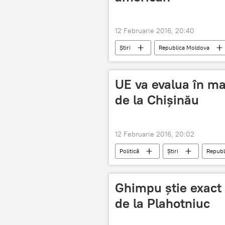
12 Februarie 2016, 20:40
Știri
Republica Moldova
UE va evalua în ma
de la Chişinău
12 Februarie 2016, 20:02
Politică
Știri
Republ
Federica Mogherini
Andrei G
Ghimpu ştie exact
de la Plahotniuc