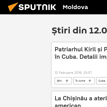
Moldova
Știri din 12.
Patriarhul Kiril şi
în Cuba. Detalii i
12 Februarie 2016, 23:07
Știri
În lume
Cuba
Suveranul Pontif Papa Francisc
La Chişinău a ateri
american