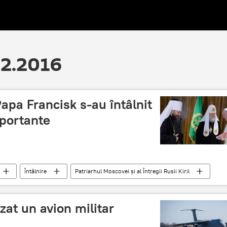
02.2016
 Papa Francisk s-au întâlnit
mportante
Întâlnire
Patriarhul Moscovei şi al Întregii Rusii Kiril
Cuba
zat un avion militar