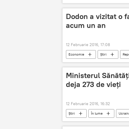
Ministerul Educaţiei
Dodon a vizitat o f
acum un an
12 Februarie 2016, 17:08
Economie
Știri
Rep
Ministerul Sănătăți
deja 273 de vieți
12 Februarie 2016, 16:32
Știri
În lume
Ucrain
gripă
decese