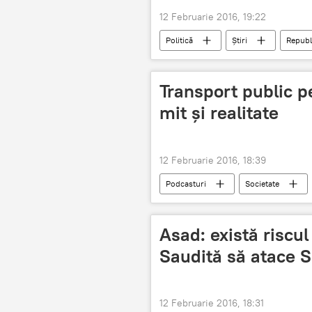
12 Februarie 2016, 19:22
Politică
Știri
Republ
Mihai Ghimpu
Vlad Plahotniu
Transport public p
mit și realitate
12 Februarie 2016, 18:39
Podcasturi
Societate
Asad: există riscul
Saudită să atace S
12 Februarie 2016, 18:31