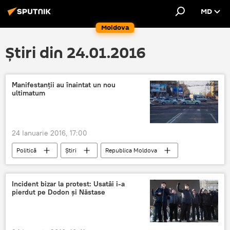
MD
Moldova
Știri din 24.01.2016
Manifestanţii au înaintat un nou
ultimatum
24 Ianuarie 2016, 17:00
Politică
Știri
Republica Moldova
Proteste la Chişinău după învestirea Guvernului Filip
Chişinău
Moldova
protest
Incident bizar la protest: Usatâi i-a
pierdut pe Dodon şi Năstase