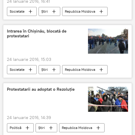
24 Ianuarie 2016, 16:41
Societate
Știri
Republica Moldova
Proteste la Chişinău după învestirea Guvernului Filip
Moldova
protest
Renato Usatâi
Intrarea în Chişinău, blocată de
protestatari
Dodon
Năstase
24 Ianuarie 2016, 15:03
Societate
Știri
Republica Moldova
Proteste la Chişinău după învestirea Guvernului Filip
Chişinău
Moldova
protest
Protestatarii au adoptat o Rezoluţie
24 Ianuarie 2016, 14:39
Politică
Știri
Republica Moldova